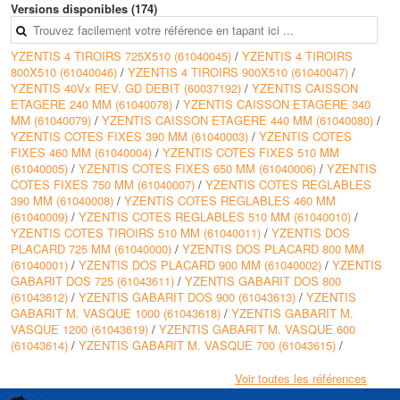
entre 36 et 140 m2
Versions disponibles (174)
• Gestion centralisée du confort dans résidences de standing avec baies
vitrées et grandes terrasses
YZENTIS 4 TIROIRS 725X510 (61040045)
/
YZENTIS 4 TIROIRS
• Climatisation et chauffage de résidences séniors, logements étudiants
800X510 (61040046)
/
YZENTIS 4 TIROIRS 900X510 (61040047)
/
et villas d'architecte
YZENTIS 40Vx REV. GD DEBIT (60037192)
/
YZENTIS CAISSON
• Intégration en faux plafond dans entrées, salles de bains, toilettes et
ETAGERE 240 MM (61040078)
/
YZENTIS CAISSON ETAGERE 340
zones de circulation
MM (61040079)
/
YZENTIS CAISSON ETAGERE 440 MM (61040080)
/
YZENTIS COTES FIXES 390 MM (61040003)
/
YZENTIS COTES
Avantages
FIXES 460 MM (61040004)
/
YZENTIS COTES FIXES 510 MM
• Régulation multizone permettant une gestion indépendante de la
(61040005)
/
YZENTIS COTES FIXES 650 MM (61040006)
/
YZENTIS
température dans chaque pièce
COTES FIXES 750 MM (61040007)
/
YZENTIS COTES REGLABLES
• Intégration discrète en faux plafond supprimant les émetteurs muraux
390 MM (61040008)
/
YZENTIS COTES REGLABLES 460 MM
visibles
(61040009)
/
YZENTIS COTES REGLABLES 510 MM (61040010)
/
• Compatibilité avec de nombreux générateurs de chaleur ou de froid,
YZENTIS COTES TIROIRS 510 MM (61040011)
/
YZENTIS DOS
qu'ils soient collectifs ou individuels
PLACARD 725 MM (61040000)
/
YZENTIS DOS PLACARD 800 MM
• Plateforme de régulation Plug and Play avec un seul raccordement
(61040001)
/
YZENTIS DOS PLACARD 900 MM (61040002)
/
YZENTIS
électrique en 230 V pour simplifier l'installation
GABARIT DOS 725 (61043611)
/
YZENTIS GABARIT DOS 800
• Possibilité de pilotage local ou à distance via des solutions de
(61043612)
/
YZENTIS GABARIT DOS 900 (61043613)
/
YZENTIS
domotique compatibles
GABARIT M. VASQUE 1000 (61043618)
/
YZENTIS GABARIT M.
VASQUE 1200 (61043619)
/
YZENTIS GABARIT M. VASQUE 600
Conception
(61043614)
/
YZENTIS GABARIT M. VASQUE 700 (61043615)
/
• Unité de traitement d'air installée en faux plafond et raccordée à un
YZENTIS GABARIT M. VASQUE 800 (61043616)
/
YZENTIS GABARIT
réseau de gaines acoustiques
M. VASQUE 900 (61043617)
/
YZENTIS GABARIT POSE MINI ZAIO
• Régulation assurée par une platine électronique, un automate et des
Voir toutes les références
(61043620)
/
YZENTIS GABARIT POSE ZAIO GD (61043621)
/
registres motorisés commandés par thermostats sans fil