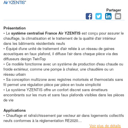
Air YZENTIS"
Partager
Présentation
• Le
système centralisé France Air YZENTIS
est conçu pour assurer le
chauffage, la climatisation et le traitement de la qualité d'air intérieur
dans les bâtiments résidentiels neufs
• Équipé d'une unité de traitement d'air reliée à un réseau de gaines
acoustiques en faux plafond, il diffuse l'air dans chaque pièce via des
diffuseurs design TwinTop
• Ce modèle fonctionne avec un système de production d'eau chaude ou
froide extérieur, comme une pompe à chaleur, une chaudière ou un
réseau urbain
• Sa conception multizone avec registres motorisés et thermostats sans
fil permet une régulation pièce par pièce en toute simplicité
• Le système YZENTIS offre un confort discret sans émetteurs
encombrants sur les murs et sans faux plafonds visibles dans les pièces
de vie
Applications
• Chauffage et rafraîchissement par vecteur air dans logements collectifs
neufs conformes à la réglementation RE2020
• Traitement et diffusion d'air dans appartements de surfaces comprises
Voir plus de détails