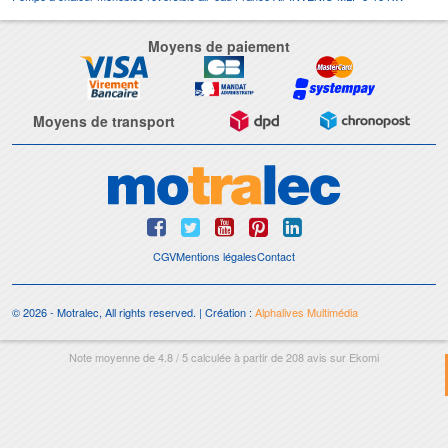
Moyens de paiement
Moyens de transport
CGV
Mentions légales
Contact
© 2026 - Motralec, All rights reserved. | Création :
Alphalives Multimédia
Note moyenne de
4.8
/
5
calculée à partir de
208
avis sur
Ekomi