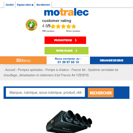
Société
Espace client
Ma sélection
customer rating
4.8
/5
598 reviews
More reviews
PROMOTIONS
BONS PLANS
Nous contacter au :
Menu
DEMANDE DE DEVIS
01 39 97 65 10
Accueil
Pompes spéciales
Pompe à chaleur
France Air
Système centralisé de
chauffage, climatisation et traitement d'air France Air YZENTIS
RECHERCHER