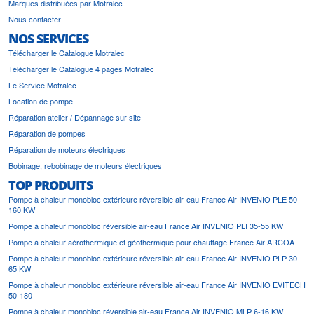
HAUT + BAS 800X460 (61040055)
/
YZENTIS RGT HAUT + BAS
Marques distribuées par Motralec
800X510 (61040058)
/
YZENTIS RGT HAUT + BAS 900X390 (61040053)
Nous contacter
/
YZENTIS RGT HAUT + BAS 900X460 (61040056)
/
YZENTIS RGT
NOS SERVICES
HAUT + BAS 900X510 (61040059)
/
YZENTIS TRAV. REG. VALSIR 725
(61040015)
/
YZENTIS TRAV. REG. VALSIR 800 (61040016)
/
YZENTIS
Télécharger le Catalogue Motralec
TRAV. REG. VALSIR 900 (61040017)
/
YZENTIS TRAVERSES FIXES
Télécharger le Catalogue 4 pages Motralec
725 MM (61040012)
/
YZENTIS TRAVERSES FIXES 800 MM
Le Service Motralec
(61040013)
/
YZENTIS TRAVERSES FIXES 900 MM (61040014)
Location de pompe
Réparation atelier / Dépannage sur site
Réparation de pompes
Réparation de moteurs électriques
Bobinage, rebobinage de moteurs électriques
TOP PRODUITS
Pompe à chaleur monobloc extérieure réversible air-eau France Air INVENIO PLE 50 -
160 KW
Pompe à chaleur monobloc réversible air-eau France Air INVENIO PLI 35-55 KW
Pompe à chaleur aérothermique et géothermique pour chauffage France Air ARCOA
Pompe à chaleur monobloc extérieure réversible air-eau France Air INVENIO PLP 30-
65 KW
Pompe à chaleur monobloc extérieure réversible air-eau France Air INVENIO EVITECH
50-180
Pompe à chaleur monobloc réversible air-eau France Air INVENIO MLP 6-16 KW