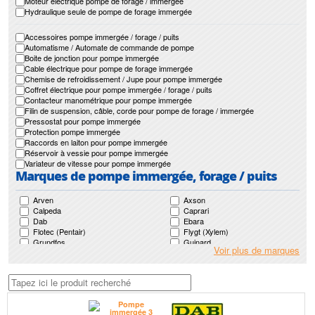
Moteur électrique pompe de forage / immergée
Hydraulique seule de pompe de forage immergée
Accessoires pompe immergée / forage / puits
Automatisme / Automate de commande de pompe
Boite de jonction pour pompe immergée
Cable électrique pour pompe de forage immergée
Chemise de refroidissement / Jupe pour pompe immergée
Coffret électrique pour pompe immergée / forage / puits
Contacteur manométrique pour pompe immergée
Filin de suspension, câble, corde pour pompe de forage / immergée
Pressostat pour pompe immergée
Protection pompe immergée
Raccords en laiton pour pompe immergée
Réservoir à vessie pour pompe immergée
Variateur de vitesse pour pompe immergée
Marques de pompe immergée, forage / puits
Arven
Axson
Calpeda
Caprari
Dab
Ebara
Flotec (Pentair)
Flygt (Xylem)
Grundfos
Guinard
Voir plus de marques
Guinard Loisirs
Homa
Jetly
Ksb
Leroy Somer
Lowara (Xylem)
Mr Pompes
Nocchi (Pentair)
Pedrollo
Renson
Saer
Salmson