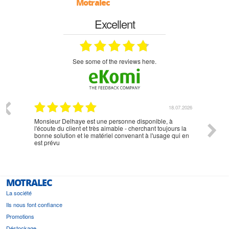
Motralec
Excellent
see some of the reviews here.
07.2026
18.07.2026
Monsieur Delhaye est une personne disponible, à
bien ri
l'écoute du client et très aimable - cherchant toujours la
bonne solution et le matériel convenant à l'usage qui en
est prévu
MOTRALEC
La société
Ils nous font confiance
Promotions
Déstockage