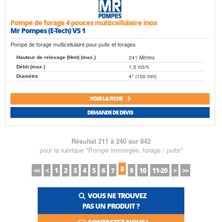
Pompe de forage 4 pouces multicellulaire inox
Mr Pompes (E-Tech) VS 1
Pompe de forage multicellulaire pour puits et forages
241 Mètres
Hauteur de relevage (Hmt) (max.)
1.5 m3/h
Débit (max.)
4" (100 mm)
Diamètre
VOIR LA FICHE
DEMANDE DE DEVIS
Résultat 211 à 240 sur 842
pour la rubrique "Pompe immergée, forage / puits"
8
<<
<
1
2
3
4
5
6
7
9
10
11-20
>
>>
VOUS NE TROUVEZ
PAS UN PRODUIT ?