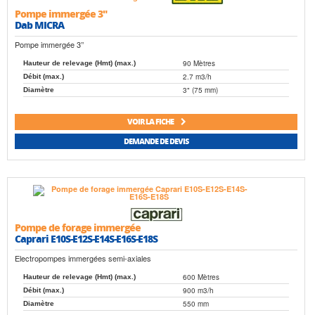
Speroni
Wilo
Pompe immergée 3"
Dab MICRA
Pompe immergée 3’’
90 Mètres
Hauteur de relevage (Hmt) (max.)
2.7 m3/h
Débit (max.)
3" (75 mm)
Diamètre
VOIR LA FICHE
DEMANDE DE DEVIS
Pompe de forage immergée
Caprari E10S-E12S-E14S-E16S-E18S
Electropompes immergées semi-axiales
600 Mètres
Hauteur de relevage (Hmt) (max.)
900 m3/h
Débit (max.)
550 mm
Diamètre