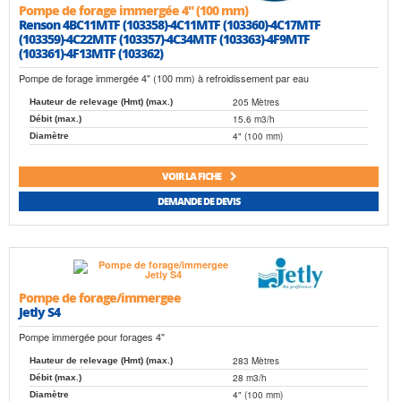
Pompe de forage immergée 4" (100 mm)
Renson 4BC11MTF (103358)-4C11MTF (103360)-4C17MTF
(103359)-4C22MTF (103357)-4C34MTF (103363)-4F9MTF
(103361)-4F13MTF (103362)
Pompe de forage immergée 4" (100 mm) à refroidissement par eau
205 Mètres
Hauteur de relevage (Hmt) (max.)
15.6 m3/h
Débit (max.)
4" (100 mm)
Diamètre
VOIR LA FICHE
DEMANDE DE DEVIS
Pompe de forage/immergee
Jetly S4
Pompe immergée pour forages 4"
283 Mètres
Hauteur de relevage (Hmt) (max.)
28 m3/h
Débit (max.)
4" (100 mm)
Diamètre