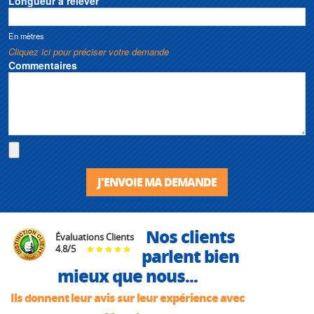
Longueur à relever
En mètres
Cliquez ici pour préciser votre demande
Commentaires
J'ENVOIE MA DEMANDE
Nos clients
Évaluations Clients
4.8
/
5
parlent bien
mieux que nous...
Ils donnent leur avis sur leur expérience avec