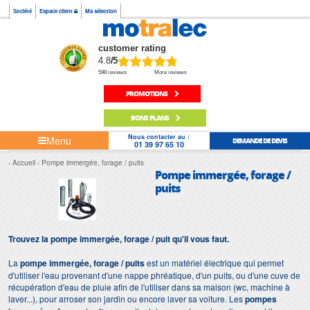
Société
Espace client
Ma sélection
customer rating
4.8
/5
598 reviews
More reviews
PROMOTIONS
BONS PLANS
Nous contacter au :
Menu
DEMANDE DE DEVIS
01 39 97 65 10
Accueil
Pompe immergée, forage / puits
Pompe immergée, forage /
puits
Trouvez la pompe immergée, forage / puit qu'il vous faut.
La
pompe immergée,
forage / puits
est un matériel électrique qui permet
d'utiliser l'eau provenant d'une nappe phréatique, d'un puits, ou d'une cuve de
récupération d'eau de pluie afin de l'utiliser dans sa maison (wc, machine à
laver...), pour arroser son jardin ou encore laver sa voiture. Les
pompes