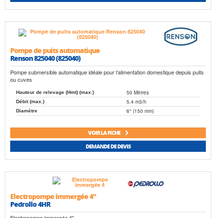
Pompe de puits automatique
Renson 825040 (825040)
Pompe submersible automatique idéale pour l’alimentation domestique depuis puits
ou cuves
50 Mètres
Hauteur de relevage (Hmt) (max.)
5.4 m3/h
Débit (max.)
6" (150 mm)
Diamètre
VOIR LA FICHE
DEMANDE DE DEVIS
Electropompe immergée 4"
Pedrollo 4HR
Electropompe immergée 4"