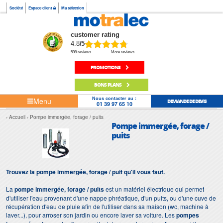
Société
Espace client
Ma sélection
customer rating
4.8
/5
598 reviews
More reviews
PROMOTIONS
BONS PLANS
Nous contacter au :
Menu
DEMANDE DE DEVIS
01 39 97 65 10
Accueil
Pompe immergée, forage / puits
Pompe immergée, forage /
puits
Trouvez la pompe immergée, forage / puit qu'il vous faut.
La
pompe immergée,
forage / puits
est un matériel électrique qui permet
d'utiliser l'eau provenant d'une nappe phréatique, d'un puits, ou d'une cuve de
récupération d'eau de pluie afin de l'utiliser dans sa maison (wc, machine à
laver...), pour arroser son jardin ou encore laver sa voiture. Les
pompes