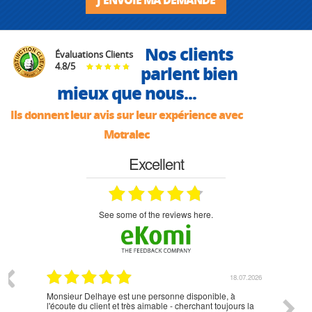
Nos clients
Évaluations Clients
4.8
/
5
parlent bien
mieux que nous...
Ils donnent leur avis sur leur expérience avec
Motralec
Excellent
see some of the reviews here.
07.2026
18.07.2026
Monsieur Delhaye est une personne disponible, à
bien ri
l'écoute du client et très aimable - cherchant toujours la