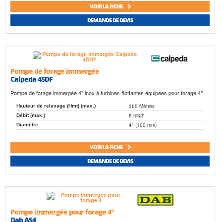
VOIR LA FICHE
DEMANDE DE DEVIS
Pompe de forage immergée
Calpeda 4SDF
Pompe de forage immergée 4" inox à turbines flottantes équipées pour forage 4’’
365 Mètres
Hauteur de relevage (Hmt) (max.)
8 m3/h
Débit (max.)
4" (100 mm)
Diamètre
VOIR LA FICHE
DEMANDE DE DEVIS
Pompe immergée pour forage 4"
Dab AS4