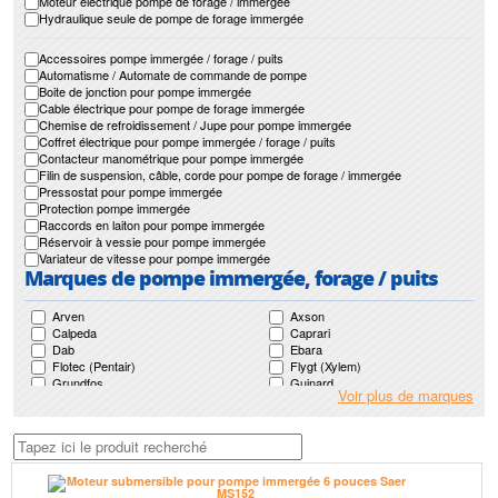
Moteur électrique pompe de forage / immergée
Hydraulique seule de pompe de forage immergée
Accessoires pompe immergée / forage / puits
Automatisme / Automate de commande de pompe
Boite de jonction pour pompe immergée
Cable électrique pour pompe de forage immergée
Chemise de refroidissement / Jupe pour pompe immergée
Coffret électrique pour pompe immergée / forage / puits
Contacteur manométrique pour pompe immergée
Filin de suspension, câble, corde pour pompe de forage / immergée
Pressostat pour pompe immergée
Protection pompe immergée
Raccords en laiton pour pompe immergée
Réservoir à vessie pour pompe immergée
Variateur de vitesse pour pompe immergée
Marques de pompe immergée, forage / puits
Arven
Axson
Calpeda
Caprari
Dab
Ebara
Flotec (Pentair)
Flygt (Xylem)
Grundfos
Guinard
Voir plus de marques
Guinard Loisirs
Homa
Jetly
Ksb
Leroy Somer
Lowara (Xylem)
Mr Pompes
Nocchi (Pentair)
Pedrollo
Renson
Saer
Salmson