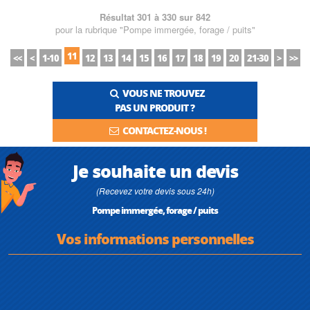
Résultat 301 à 330 sur 842
pour la rubrique "Pompe immergée, forage / puits"
11
<<
<
1-10
12
13
14
15
16
17
18
19
20
21-30
>
>>
VOUS NE TROUVEZ
PAS UN PRODUIT ?
CONTACTEZ-NOUS !
Je souhaite un devis
(Recevez votre devis sous 24h)
Pompe immergée, forage / puits
Vos informations personnelles