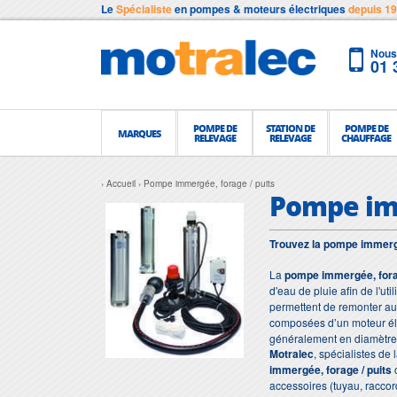
Le
Spécialiste
en pompes & moteurs électriques
depuis 1
Nous 
01 
POMPE DE
STATION DE
POMPE DE
MARQUES
RELEVAGE
RELEVAGE
CHAUFFAGE
Accueil
Pompe immergée, forage / puits
Pompe imm
Trouvez la pompe immergée
La
pompe immergée,
fora
d'eau de pluie afin de l'ut
permettent de remonter a
composées d’un moteur él
généralement en diamètre 5
Motralec
, spécialistes de
immergée, forage / puits
c
accessoires (tuyau, racco