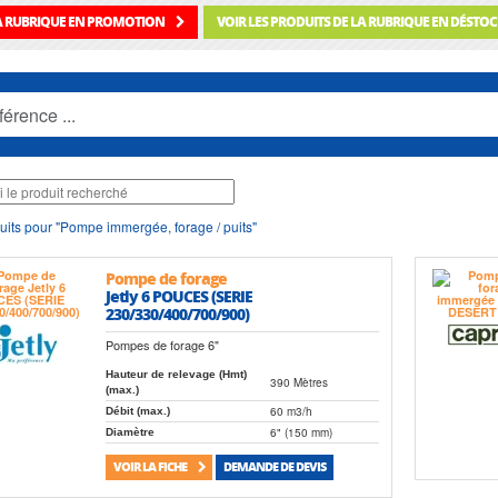
LA RUBRIQUE EN PROMOTION
VOIR LES PRODUITS DE LA RUBRIQUE EN DÉSTO
uits pour "Pompe immergée, forage / puits"
Pompe de forage
Jetly 6 POUCES (SERIE
230/330/400/700/900)
Pompes de forage 6"
Hauteur de relevage (Hmt)
390 Mètres
(max.)
60 m3/h
Débit (max.)
6" (150 mm)
Diamètre
VOIR LA FICHE
DEMANDE DE DEVIS