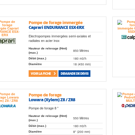
Pompe de forage immergée
Caprari ENDURANCE ESX-ERX
Electropompes immergées semi-axiales et
radiales en acier inox
Hauteur de relevage (Hmt)
850 Mètres
(max.)
180 m3/h
Débit (max.)
18 (450 mm)
Diamètre
VOIR LA FICHE
DEMANDE DE DEVIS
Pompe de forage
Lowara (Xylem) Z8 / ZR8
Pompe de forage 8 "
Hauteur de relevage (Hmt)
550 Mètres
(max.)
180 m3/h
Débit (max.)
8" (200 mm)
Diamètre