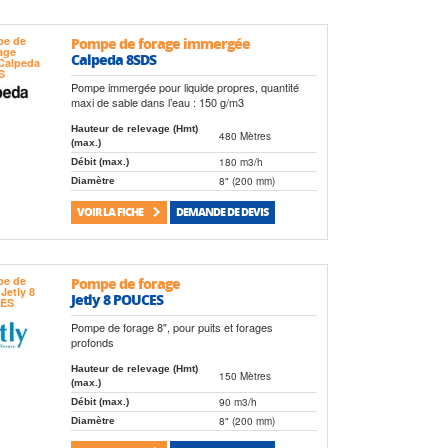
Pompe de forage immergée
Calpeda 8SDS
Pompe immergée pour liquide propres, quantité
maxi de sable dans l’eau : 150 g/m3
Hauteur de relevage (Hmt)
480 Mètres
(max.)
180 m3/h
Débit (max.)
8" (200 mm)
Diamètre
VOIR LA FICHE
DEMANDE DE DEVIS
Pompe de forage
Jetly 8 POUCES
Pompe de forage 8", pour puits et forages
profonds
Hauteur de relevage (Hmt)
150 Mètres
(max.)
90 m3/h
Débit (max.)
8" (200 mm)
Diamètre