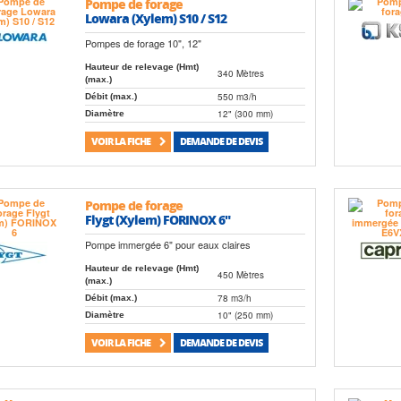
Pompe de forage
Lowara (Xylem) S10 / S12
Pompes de forage 10", 12"
Hauteur de relevage (Hmt)
340 Mètres
(max.)
550 m3/h
Débit (max.)
12" (300 mm)
Diamètre
VOIR LA FICHE
DEMANDE DE DEVIS
Pompe de forage
Flygt (Xylem) FORINOX 6"
Pompe immergée 6" pour eaux claires
Hauteur de relevage (Hmt)
450 Mètres
(max.)
78 m3/h
Débit (max.)
10" (250 mm)
Diamètre
VOIR LA FICHE
DEMANDE DE DEVIS