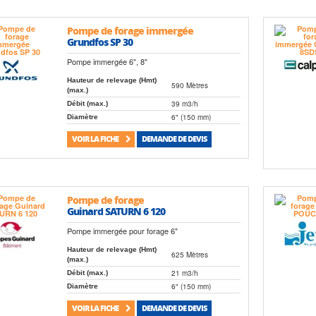
Pompe de forage immergée
Grundfos SP 30
Pompe immergée 6", 8"
Hauteur de relevage (Hmt)
590 Mètres
(max.)
39 m3/h
Débit (max.)
6" (150 mm)
Diamètre
VOIR LA FICHE
DEMANDE DE DEVIS
Pompe de forage
Guinard SATURN 6 120
Pompe immergée pour forage 6"
Hauteur de relevage (Hmt)
625 Mètres
(max.)
21 m3/h
Débit (max.)
6" (150 mm)
Diamètre
VOIR LA FICHE
DEMANDE DE DEVIS