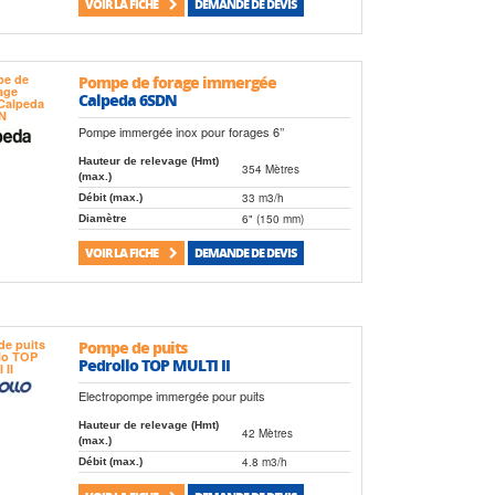
VOIR LA FICHE
DEMANDE DE DEVIS
Pompe de forage immergée
Calpeda 6SDN
Pompe immergée inox pour forages 6’’
Hauteur de relevage (Hmt)
354 Mètres
(max.)
33 m3/h
Débit (max.)
6" (150 mm)
Diamètre
VOIR LA FICHE
DEMANDE DE DEVIS
Pompe de puits
Pedrollo TOP MULTI II
Electropompe immergée pour puits
Hauteur de relevage (Hmt)
42 Mètres
(max.)
4.8 m3/h
Débit (max.)