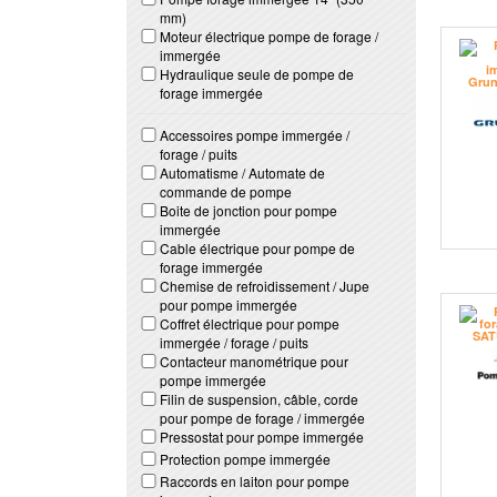
mm)
Moteur électrique pompe de forage /
immergée
Hydraulique seule de pompe de
forage immergée
Accessoires pompe immergée /
forage / puits
Automatisme / Automate de
commande de pompe
Boite de jonction pour pompe
immergée
Cable électrique pour pompe de
forage immergée
Chemise de refroidissement / Jupe
pour pompe immergée
Coffret électrique pour pompe
immergée / forage / puits
Contacteur manométrique pour
pompe immergée
Filin de suspension, câble, corde
pour pompe de forage / immergée
Pressostat pour pompe immergée
Protection pompe immergée
Raccords en laiton pour pompe