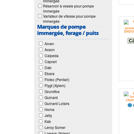
immergée
Réservoir à vessie pour pompe
immergée
Variateur de vitesse pour pompe
immergée
Marques de pompe
immergée, forage / puits
Arven
Axson
Calpeda
Caprari
Dab
Ebara
Flotec (Pentair)
Flygt (Xylem)
Grundfos
Guinard
Guinard Loisirs
Homa
Jetly
Ksb
Leroy Somer
Lowara (Xylem)