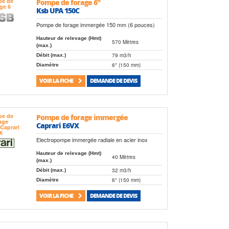
Pompe de forage 6"
Ksb UPA 150C
Pompe de forage immergée 150 mm (6 pouces)
Hauteur de relevage (Hmt)
570 Mètres
(max.)
79 m3/h
Débit (max.)
6" (150 mm)
Diamètre
VOIR LA FICHE
DEMANDE DE DEVIS
Pompe de forage immergée
Caprari E6VX
Electropompe immergée radiale en acier inox
Hauteur de relevage (Hmt)
40 Mètres
(max.)
32 m3/h
Débit (max.)
6" (150 mm)
Diamètre
VOIR LA FICHE
DEMANDE DE DEVIS