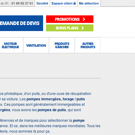
du 91 :
01 69 92 27 61
Société
Espace client
Ma sélection
PROMOTIONS
EMANDE DE DEVIS
BONS PLANS
MOTEUR
PRODUITS
AUTRES
VENTILATION
ÉLECTRIQUE
KÄRCHER
PRODUITS
ppe phréatique, d'un puits, ou d'une cuve de récupération
r sa voiture. Les
pompes immergées, forage / puits
ntes. Ces pompes sont généralement immergeables et
rgées
, nous avons les
pompes de puits
, qui sont
éférences et de marques pour sélectionner la
pompe
France. Et ce, dans les meilleures marques mondiales. Tous les
devis, nous sommes là pour ça.