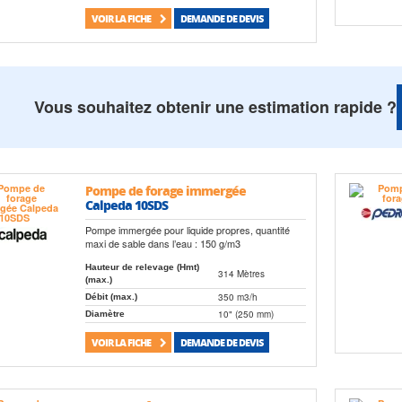
VOIR LA FICHE
DEMANDE DE DEVIS
Vous souhaitez obtenir une estimation rapide ?
Pompe de forage immergée
Calpeda 10SDS
Pompe immergée pour liquide propres, quantité
maxi de sable dans l’eau : 150 g/m3
Hauteur de relevage (Hmt)
314 Mètres
(max.)
350 m3/h
Débit (max.)
10" (250 mm)
Diamètre
VOIR LA FICHE
DEMANDE DE DEVIS