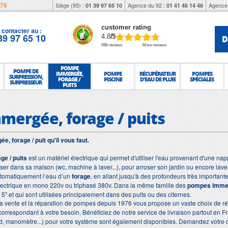
976
Siège (95) :
Agence du 92 :
Agence 
01 39 97 65 10
01 41 46 14 46
customer rating
contacter au :
39 97 65 10
D
4.8
/5
598 reviews
More reviews
POMPE
POMPE DE
IMMERGÉE,
POMPE
RÉCUPÉRATEUR
POMPES
SURPRESSION,
FORAGE /
PISCINE
D'EAU DE PLUIE
SPÉCIALES
SURPRESSEUR
PUITS
ergée, forage / puits
, forage / puit qu'il vous faut.
ge / puits
est un matériel électrique qui permet d'utiliser l'eau provenant d'une na
iliser dans sa maison (wc, machine à laver...), pour arroser son jardin ou encore lave
utomatiquement l’eau d’un
forage
, en allant jusqu'à des profondeurs très importa
ectrique en mono 220v ou triphasé 380v. Dans la même famille des
pompes imme
" et qui sont utilisées principalement dans des puits ou des citernes.
 la vente et la réparation de pompes depuis 1976 vous propose un vaste choix de r
orrespondant à votre besoin.
Bénéficiez de notre service de livraison partout en 
rd, manomètre...) pour votre système sont également disponibles. Demandez votre 