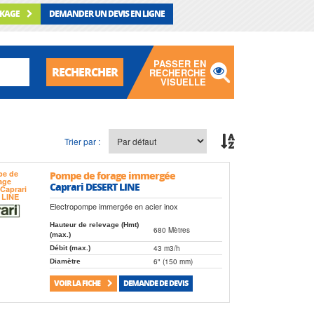
CKAGE
DEMANDER UN DEVIS EN LIGNE
PASSER EN
RECHERCHER
RECHERCHE
VISUELLE
Trier par :
Pompe de forage immergée
Caprari DESERT LINE
Electropompe immergée en acier inox
Hauteur de relevage (Hmt)
680 Mètres
(max.)
43 m3/h
Débit (max.)
6" (150 mm)
Diamètre
VOIR LA FICHE
DEMANDE DE DEVIS