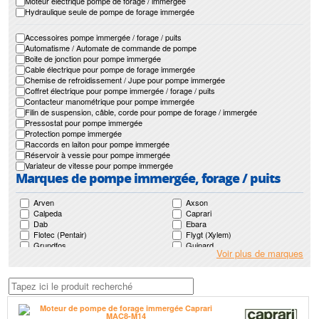
Moteur électrique pompe de forage / immergée
Hydraulique seule de pompe de forage immergée
Accessoires pompe immergée / forage / puits
Automatisme / Automate de commande de pompe
Boite de jonction pour pompe immergée
Cable électrique pour pompe de forage immergée
Chemise de refroidissement / Jupe pour pompe immergée
Coffret électrique pour pompe immergée / forage / puits
Contacteur manométrique pour pompe immergée
Filin de suspension, câble, corde pour pompe de forage / immergée
Pressostat pour pompe immergée
Protection pompe immergée
Raccords en laiton pour pompe immergée
Réservoir à vessie pour pompe immergée
Variateur de vitesse pour pompe immergée
Marques de pompe immergée, forage / puits
Arven
Axson
Calpeda
Caprari
Dab
Ebara
Flotec (Pentair)
Flygt (Xylem)
Grundfos
Guinard
Voir plus de marques
Guinard Loisirs
Homa
Jetly
Ksb
Leroy Somer
Lowara (Xylem)
Mr Pompes
Nocchi (Pentair)
Pedrollo
Renson
Saer
Salmson