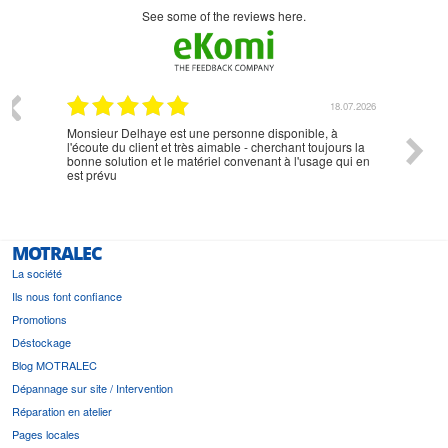
see some of the reviews here.
07.2026
18.07.2026
Monsieur Delhaye est une personne disponible, à
bien ri
l'écoute du client et très aimable - cherchant toujours la
bonne solution et le matériel convenant à l'usage qui en
est prévu
MOTRALEC
La société
Ils nous font confiance
Promotions
Déstockage
Blog MOTRALEC
Dépannage sur site / Intervention
Réparation en atelier
Pages locales