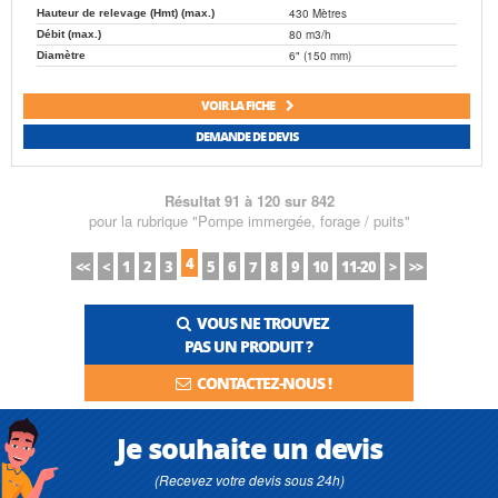
430 Mètres
Hauteur de relevage (Hmt) (max.)
80 m3/h
Débit (max.)
6" (150 mm)
Diamètre
VOIR LA FICHE
DEMANDE DE DEVIS
Résultat 91 à 120 sur 842
pour la rubrique "Pompe immergée, forage / puits"
4
<<
<
1
2
3
5
6
7
8
9
10
11-20
>
>>
VOUS NE TROUVEZ
PAS UN PRODUIT ?
CONTACTEZ-NOUS !
Je souhaite un devis
(Recevez votre devis sous 24h)