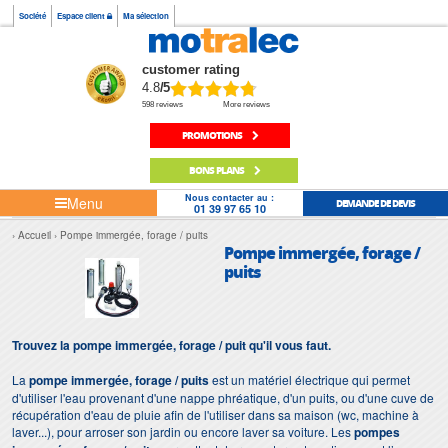
Société
Espace client
Ma sélection
customer rating
4.8
/5
598 reviews
More reviews
PROMOTIONS
BONS PLANS
Nous contacter au :
Menu
DEMANDE DE DEVIS
01 39 97 65 10
Accueil
Pompe immergée, forage / puits
Pompe immergée, forage /
puits
Trouvez la pompe immergée, forage / puit qu'il vous faut.
La
pompe immergée,
forage / puits
est un matériel électrique qui permet
d'utiliser l'eau provenant d'une nappe phréatique, d'un puits, ou d'une cuve de
récupération d'eau de pluie afin de l'utiliser dans sa maison (wc, machine à
laver...), pour arroser son jardin ou encore laver sa voiture. Les
pompes