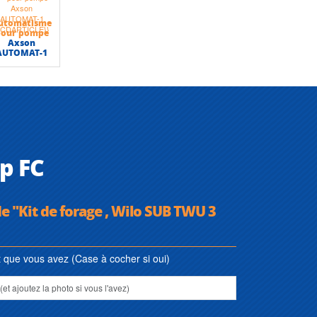
utomatisme
pour pompe
Axson
AUTOMAT-1
p FC
de "Kit de forage , Wilo SUB TWU 3
que vous avez (Case à cocher si oui)