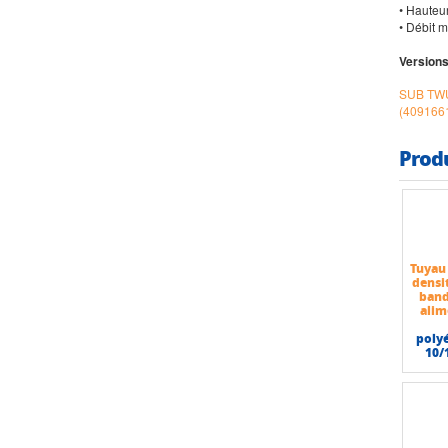
• Hauteu
• Débit m
Versions
SUB TWU
(409166
Prod
Tuyau
densi
band
alim
poly
10/