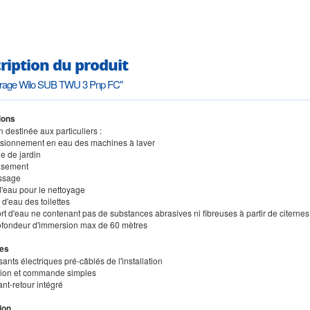
ription du produit
forage Wilo SUB TWU 3 Pnp FC"
ions
on destinée aux particuliers :
isionnement en eau des machines à laver
e de jardin
asement
ssage
d'eau pour le nettoyage
d'eau des toilettes
rt d'eau ne contenant pas de substances abrasives ni fibreuses à partir de citerne
ofondeur d'immersion max de 60 mètres
es
nts électriques pré-câblés de l'installation
lation et commande simples
ant-retour intégré
ion