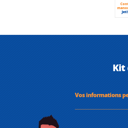
Con
mano
Jet
Kit
Vos informations p