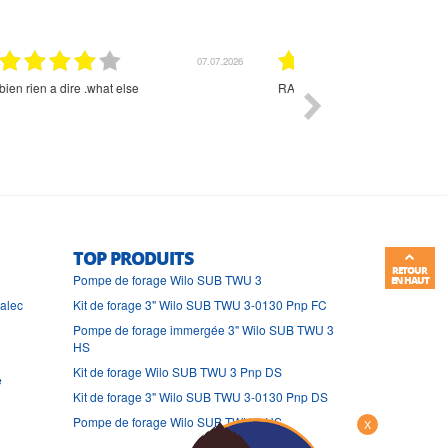
01.07.2026
Commande et délais parfait
Très bon suivi et très bon
TOP PRODUITS
RETOUR
Pompe de forage Wilo SUB TWU 3
EN HAUT
ralec
Kit de forage 3" Wilo SUB TWU 3-0130 Pnp FC
Pompe de forage immergée 3" Wilo SUB TWU 3
HS
Kit de forage Wilo SUB TWU 3 Pnp DS
e
Kit de forage 3" Wilo SUB TWU 3-0130 Pnp DS
Pompe de forage Wilo SUB TWU 3 HS
X