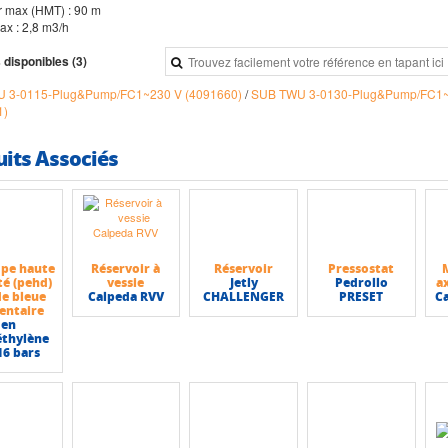
r max (HMT) : 90 m
ax : 2,8 m3/h
 disponibles (3)
 3-0115-Plug&Pump/FC1~230 V (4091660)
/
SUB TWU 3-0130-Plug&Pump/FC1~
1)
uits Associés
 pe haute
Réservoir à
Réservoir
Pressostat
té (pehd)
vessie
Jetly
Pedrollo
ax
e bleue
Calpeda RVV
CHALLENGER
PRESET
C
entaire
en
éthylène
16 bars