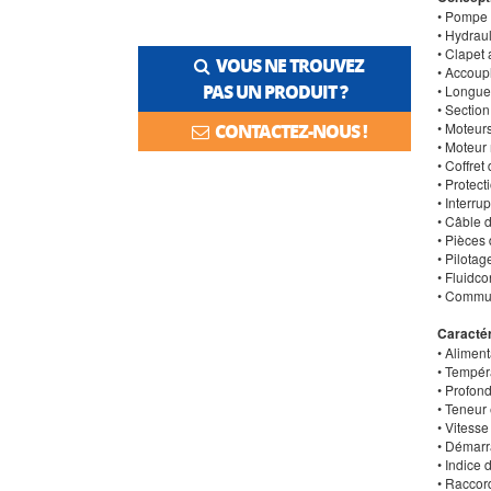
• Pompe 
• Hydrau
• Clapet 
VOUS NE TROUVEZ
• Accou
PAS UN PRODUIT ?
• Longue
• Sectio
• Moteur
CONTACTEZ-NOUS !
• Moteu
• Coffre
• Protec
• Interru
• Câble 
• Pièces
• Pilota
• Fluidco
• Commut
Caractér
• Aliment
• Tempéra
• Profon
• Teneur
• Vitesse
• Démarr
• Indice 
• Raccor