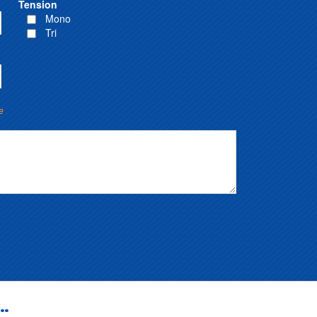
Tension
Mono
Tri
e
..