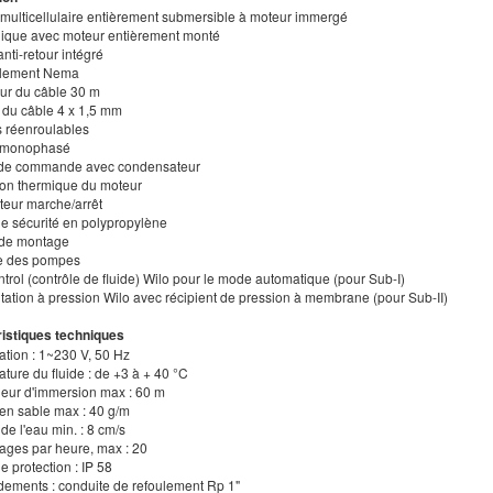
multicellulaire entièrement submersible à moteur immergé
lique avec moteur entièrement monté
anti-retour intégré
plement Nema
ur du câble 30 m
n du câble 4 x 1,5 mm
s réenroulables
r monophasé
t de commande avec condensateur
tion thermique du moteur
pteur marche/arrêt
de sécurité en polypropylène
 de montage
ge des pompes
ntrol (contrôle de fluide) Wilo pour le mode automatique (pour Sub-I)
ation à pression Wilo avec récipient de pression à membrane (pour Sub-II)
istiques techniques
ation : 1~230 V, 50 Hz
ture du fluide : de +3 à + 40 °C
deur d'immersion max : 60 m
 en sable max : 40 g/m
 de l'eau min. : 8 cm/s
ages par heure, max : 20
de protection : IP 58
dements : conduite de refoulement Rp 1"