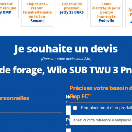
tacteur
Clapet anti-
Capteur de
Câble
metrique
retour
pression
électrique pour
A
ly XMP
femelle/femelle
Jetly 25 BARS
pompe
en laiton
immergée
Renson
Pedrollo
Je souhaite un devis
(Recevez votre devis sous 24h)
 de forage, Wilo SUB TWU 3 Pn
Précisez votre besoin 
Pnp FC"
ersonnelles
Nom
*
Remplacement d'un produit 
Prénom
*