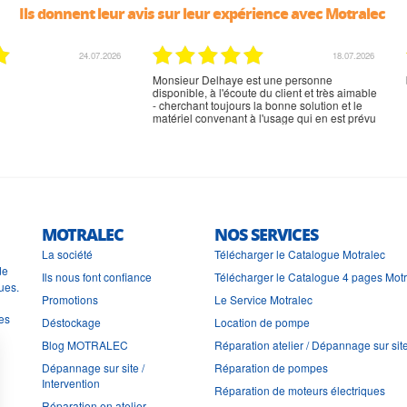
Ils donnent leur avis sur leur expérience avec Motralec
02.07.2026
02.07.2026
rien à signaler, très content
MOTRALEC
NOS SERVICES
La société
Télécharger le Catalogue Motralec
de
Ils nous font confiance
Télécharger le Catalogue 4 pages Mot
ues.
Promotions
Le Service Motralec
les
Déstockage
Location de pompe
Blog MOTRALEC
Réparation atelier / Dépannage sur sit
Dépannage sur site /
Réparation de pompes
Intervention
Réparation de moteurs électriques
Réparation en atelier