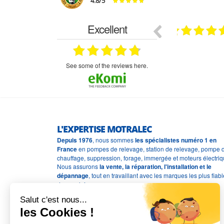
4.8
/
5
Excellent
18.07.2026
07.07.2026
ne
bien rien a dire .what else
RAS
très aimable
on et le
n est prévu
see some of the reviews here.
L'EXPERTISE MOTRALEC
Depuis 1976
, nous sommes
les spécialistes numéro 1 en
France
en pompes de relevage, station de relevage, pompe 
chauffage, suppression, forage, immergée et moteurs électriq
Nous assurons
la vente, la réparation, l'installation et le
dépannage
, tout en travaillant avec les marques les plus fiab
du marché.