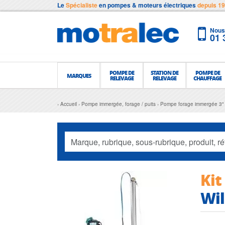
Le
Spécialiste
en pompes & moteurs électriques
depuis 1
Nous 
01 
POMPE DE
STATION DE
POMPE DE
MARQUES
RELEVAGE
RELEVAGE
CHAUFFAGE
Accueil
Pompe immergée, forage / puits
Pompe forage immergée 3"
Kit
Wil