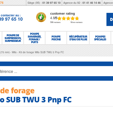
976
Siège (95) :
Agence du 92 :
Agence 
01 39 97 65 10
01 41 46 14 46
customer rating
contacter au :
39 97 65 10
D
4.8
/5
598 reviews
More reviews
POMPE
POMPE DE
IMMERGÉE,
POMPE
RÉCUPÉRATEUR
POMPES
SURPRESSION,
FORAGE /
PISCINE
D'EAU DE PLUIE
SPÉCIALES
SURPRESSEUR
PUITS
 (75 mm)
Wilo
Kit de forage Wilo SUB TWU 3 Pnp FC
 de forage
o SUB TWU 3 Pnp FC