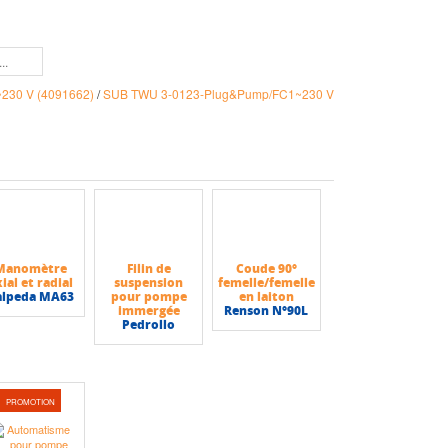
230 V (4091662)
/
SUB TWU 3-0123-Plug&Pump/FC1~230 V
Manomètre
Filin de
Coude 90°
ial et radial
suspension
femelle/femelle
alpeda MA63
pour pompe
en laiton
immergée
Renson N°90L
Pedrollo
PROMOTION