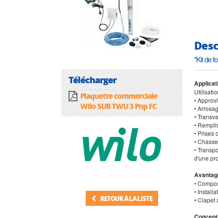
Desc
"Kit de 
Télécharger
Applicat
Utilisati
Plaquette commerciale
• Approv
Wilo SUB TWU 3 Pnp FC
• Arrosag
• Transv
• Rempli
• Prises 
• Chasse 
• Transpo
d'une pr
Avantag
• Composa
• Instal
RETOUR À LA LISTE
• Clapet 
Concept