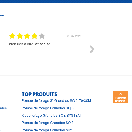
..
01.07.2026
Commande et délais parfait
Très bon suivi et très bon
TOP PRODUITS
RETOUR
Pompe de forage 3" Grundfos SQ 2-70/30M
EN HAUT
ralec
Pompe de forage Grundfos SQ 5
Kit de forage Grundfos SQE SYSTEM
Pompe de forage Grundfos SQ 3
e
Pompe de forage Grundfos MP1