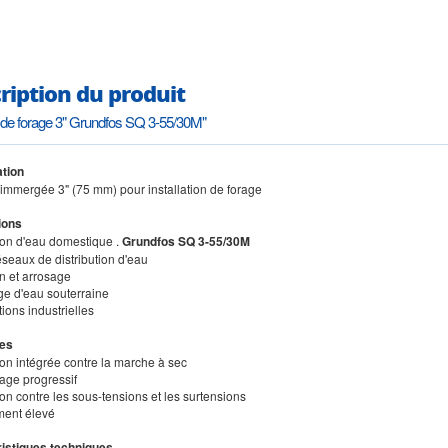
ription du produit
de forage 3" Grundfos SQ 3-55/30M"
tion
immergée 3" (75 mm) pour installation de forage
ions
ion d'eau domestique .
Grundfos SQ 3-55/30M
réseaux de distribution d'eau
ion et arrosage
e d'eau souterraine
tions industrielles
es
ion intégrée contre la marche à sec
age progressif
ion contre les sous-tensions et les surtensions
ent élevé
istiques techniques