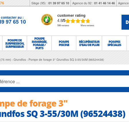
976
Siège (95) :
Agence du 92 :
Agence 
01 39 97 65 10
01 41 46 14 46
customer rating
contacter au :
39 97 65 10
D
4.8
/5
598 reviews
More reviews
POMPE
POMPE DE
IMMERGÉE,
POMPE
RÉCUPÉRATEUR
POMPES
SURPRESSION,
FORAGE /
PISCINE
D'EAU DE PLUIE
SPÉCIALES
SURPRESSEUR
PUITS
 (75 mm)
Grundfos
Pompe de forage 3" Grundfos SQ 3-55/30M (96524438)
pe de forage 3"
ndfos SQ 3-55/30M (96524438)