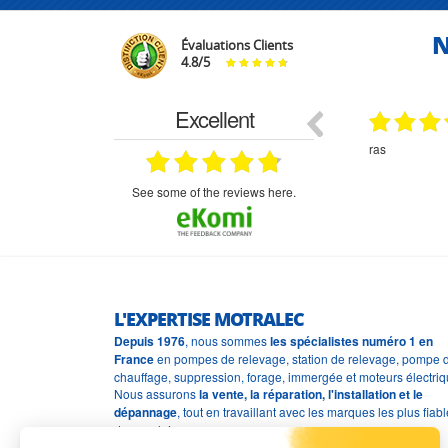
N
Évaluations Clients
4.8
/
5
Excellent
18.07.2026
07.07.2026
ne
bien rien a dire .what else
RAS
très aimable
on et le
n est prévu
see some of the reviews here.
L'EXPERTISE MOTRALEC
Depuis 1976
, nous sommes
les spécialistes numéro 1 en
France
en pompes de relevage, station de relevage, pompe 
chauffage, suppression, forage, immergée et moteurs électriq
Nous assurons
la vente, la réparation, l'installation et le
dépannage
, tout en travaillant avec les marques les plus fiab
du marché.