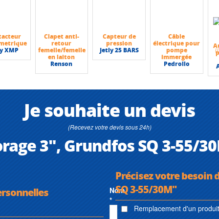
tacteur
Clapet anti-
Capteur de
Câble
metrique
retour
pression
électrique pour
A
ly XMP
femelle/femelle
Jetly 25 BARS
pompe
en laiton
immergée
Renson
Pedrollo
Je souhaite un devis
(Recevez votre devis sous 24h)
rage 3", Grundfos SQ 3-55/30
Précisez votre besoin 
SQ 3-55/30M"
ersonnelles
Nom
*
Remplacement d'un produit 