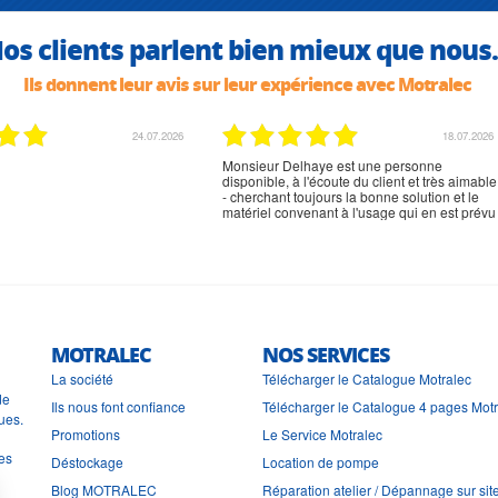
os clients parlent bien mieux que nous.
Ils donnent leur avis sur leur expérience avec Motralec
02.07.2026
02.07.2026
rien à signaler, très content
MOTRALEC
NOS SERVICES
La société
Télécharger le Catalogue Motralec
de
Ils nous font confiance
Télécharger le Catalogue 4 pages Mot
ues.
Promotions
Le Service Motralec
les
Déstockage
Location de pompe
Blog MOTRALEC
Réparation atelier / Dépannage sur sit