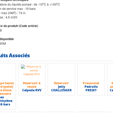
o
o
ature du liquide pompé : de -10
C à +140
C
n de service max : 16 bars
r max (HMT) : 74 m
ax : 4,5 m3/h
e du produit (Code article)
8
disponible
/30M
uits Associés
 pe haute
Réservoir à
Réservoir
Pressostat
té (pehd)
vessie
Jetly
Pedrollo
ax
e bleue
Calpeda RVV
CHALLENGER
PRESET
C
entaire
en
éthylène
16 bars