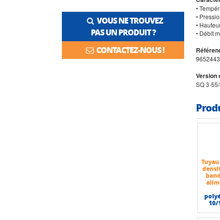
• Tempér
• Pressio
VOUS NE TROUVEZ
• Hauteu
PAS UN PRODUIT ?
• Débit m
CONTACTEZ-NOUS !
Référenc
9652443
Version 
SQ 3-55
Prod
Tuyau
densi
band
alim
poly
10/