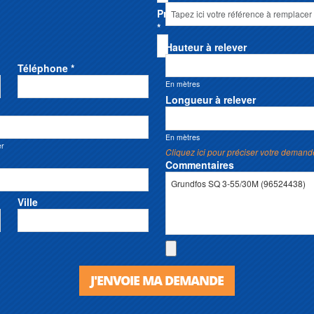
Prénom
*
Hauteur à relever
Téléphone *
En mètres
Longueur à relever
En mètres
er
Cliquez ici pour préciser votre demand
Commentaires
Ville
J'ENVOIE MA DEMANDE