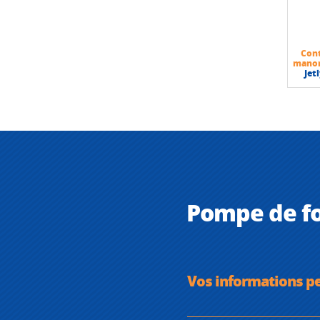
Con
mano
Jet
Pompe de fo
Vos informations p