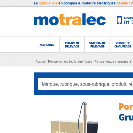
Le
Spécialiste
en pompes & moteurs électriques
depuis 1
Nous 
01 
POMPE DE
STATION DE
POMPE DE
MARQUES
RELEVAGE
RELEVAGE
CHAUFFAGE
Accueil
Pompe immergée, forage / puits
Pompe forage immergée 3"
Pom
Gru