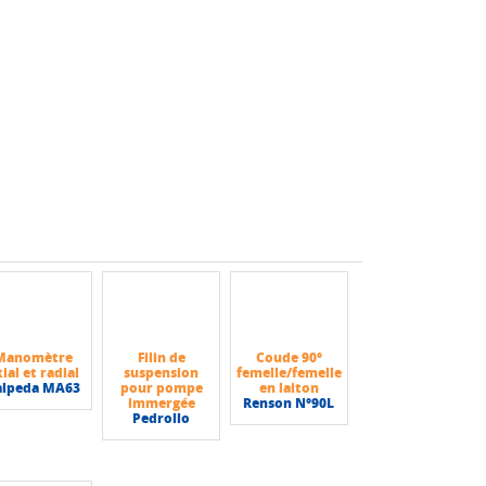
Manomètre
Filin de
Coude 90°
ial et radial
suspension
femelle/femelle
alpeda MA63
pour pompe
en laiton
immergée
Renson N°90L
Pedrollo