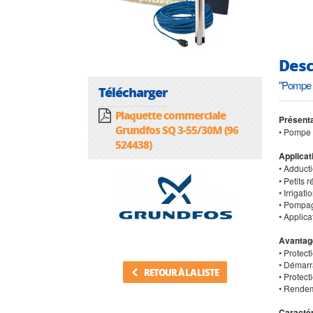
Desc
"Pompe 
Télécharger
Plaquette commerciale
Présenta
Grundfos SQ 3-55/30M (96
• Pompe 
524438)
Applicat
• Adduct
• Petits 
• Irrigat
• Pompag
• Applica
Avantag
• Protect
• Démarr
RETOUR À LA LISTE
• Protect
• Rendem
Caractér