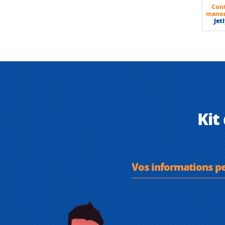
Con
mano
Jet
Kit
Vos informations p