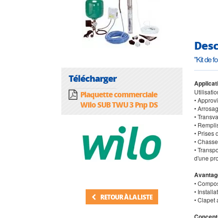
Desc
"Kit de
Télécharger
Applicat
Utilisati
Plaquette commerciale
• Approv
Wilo SUB TWU 3 Pnp DS
• Arrosag
• Transv
• Rempli
• Prises 
• Chasse 
• Transpo
d'une pr
Avantag
• Composa
• Instal
RETOUR À LA LISTE
• Clapet 
Concept