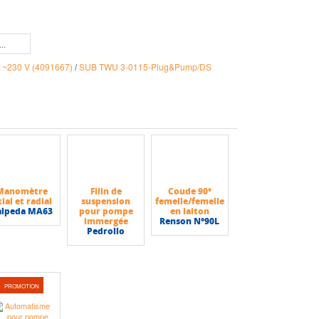
~230 V (4091667)
/
SUB TWU 3-0115-Plug&Pump/DS
Manomètre
Filin de
Coude 90°
ial et radial
suspension
femelle/femelle
alpeda MA63
pour pompe
en laiton
immergée
Renson N°90L
Pedrollo
PROMOTION