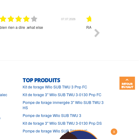
01.07.2026
Commande et délais parfait
Très bon suivi et très bon
TOP PRODUITS
RETOUR
Kit de forage Wilo SUB TWU 3 Pnp FC
EN HAUT
ralec
Kit de forage 3" Wilo SUB TWU 3-0130 Pnp FC
Pompe de forage immergée 3" Wilo SUB TWU 3
HS
Pompe de forage Wilo SUB TWU 3
e
Kit de forage 3" Wilo SUB TWU 3-0130 Pnp DS
Pompe de forage Wilo SUB TWU 3 HS
X