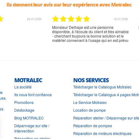
Ils donnent leur avis sur leur expérience avec Motralec
02.07.2026
02.07.2026
rien à signaler, très content
MOTRALEC
NOS SERVICES
La société
Télécharger le Catalogue Motralec
de
Ils nous font confiance
Télécharger le Catalogue 4 pages Mot
ues.
Promotions
Le Service Motralec
les
Déstockage
Location de pompe
Blog MOTRALEC
Réparation atelier / Dépannage sur sit
Dépannage sur site /
Réparation de pompes
Intervention
Réparation de moteurs électriques
Réparation en atelier