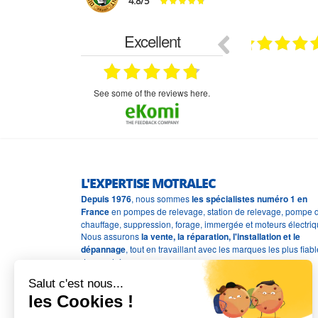
4.8
/
5
Excellent
18.07.2026
07.07.2026
ne
bien rien a dire .what else
RAS
très aimable
on et le
n est prévu
see some of the reviews here.
L'EXPERTISE MOTRALEC
Depuis 1976
, nous sommes
les spécialistes numéro 1 en
France
en pompes de relevage, station de relevage, pompe 
chauffage, suppression, forage, immergée et moteurs électriq
Nous assurons
la vente, la réparation, l'installation et le
dépannage
, tout en travaillant avec les marques les plus fiab
du marché.