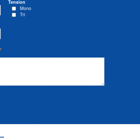
Tension
Mono
Tri
e
..