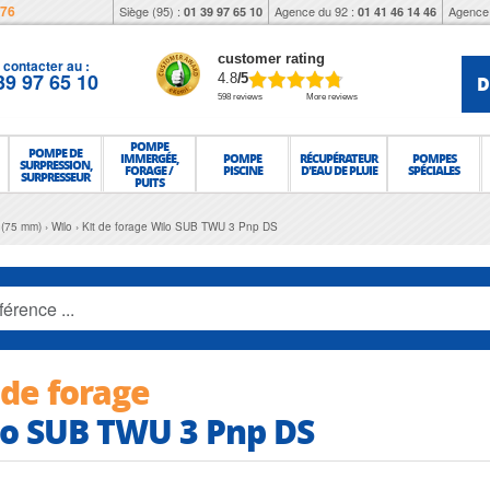
976
Siège (95) :
Agence du 92 :
Agence 
01 39 97 65 10
01 41 46 14 46
customer rating
contacter au :
39 97 65 10
D
4.8
/5
598 reviews
More reviews
POMPE
POMPE DE
IMMERGÉE,
POMPE
RÉCUPÉRATEUR
POMPES
SURPRESSION,
FORAGE /
PISCINE
D'EAU DE PLUIE
SPÉCIALES
SURPRESSEUR
PUITS
 (75 mm)
Wilo
Kit de forage Wilo SUB TWU 3 Pnp DS
 de forage
o SUB TWU 3 Pnp DS