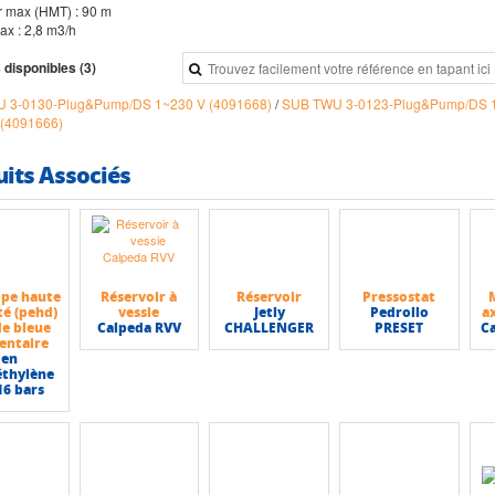
r max (HMT) : 90 m
ax : 2,8 m3/h
 disponibles (3)
 3-0130-Plug&Pump/DS 1~230 V (4091668)
/
SUB TWU 3-0123-Plug&Pump/DS 1
 (4091666)
uits Associés
 pe haute
Réservoir à
Réservoir
Pressostat
té (pehd)
vessie
Jetly
Pedrollo
ax
e bleue
Calpeda RVV
CHALLENGER
PRESET
C
entaire
en
éthylène
16 bars