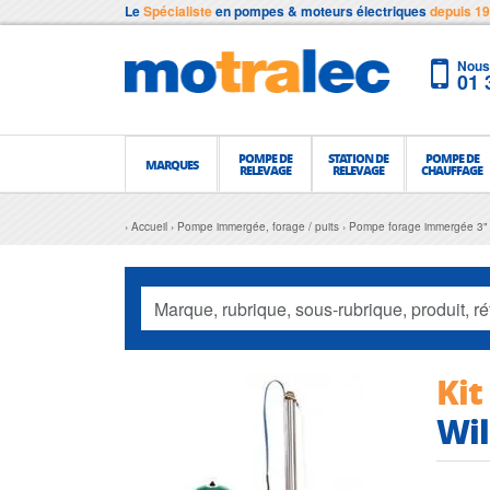
Le
Spécialiste
en pompes & moteurs électriques
depuis 1
Nous 
01 
POMPE DE
STATION DE
POMPE DE
MARQUES
RELEVAGE
RELEVAGE
CHAUFFAGE
Accueil
Pompe immergée, forage / puits
Pompe forage immergée 3"
Kit
Wil