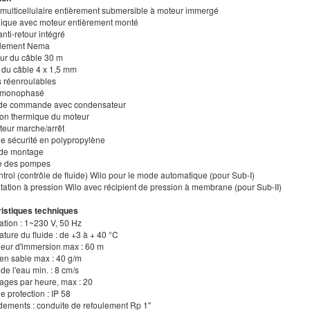
multicellulaire entièrement submersible à moteur immergé
lique avec moteur entièrement monté
anti-retour intégré
plement Nema
ur du câble 30 m
n du câble 4 x 1,5 mm
s réenroulables
r monophasé
t de commande avec condensateur
tion thermique du moteur
pteur marche/arrêt
de sécurité en polypropylène
 de montage
ge des pompes
ntrol (contrôle de fluide) Wilo pour le mode automatique (pour Sub-I)
ation à pression Wilo avec récipient de pression à membrane (pour Sub-II)
istiques techniques
ation : 1~230 V, 50 Hz
ture du fluide : de +3 à + 40 °C
deur d'immersion max : 60 m
 en sable max : 40 g/m
 de l'eau min. : 8 cm/s
ages par heure, max : 20
de protection : IP 58
dements : conduite de refoulement Rp 1"