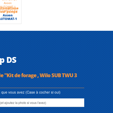
utomatisme
pour pompe
Axson
AUTOMAT-1
np DS
de "Kit de forage , Wilo SUB TWU 3
que vous avez (Case à cocher si oui)