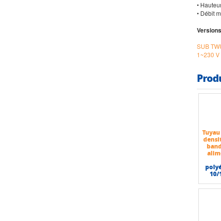
• Hauteu
• Débit m
Versions
SUB TWU
1~230 V
Prod
Tuyau
densi
band
alim
poly
10/