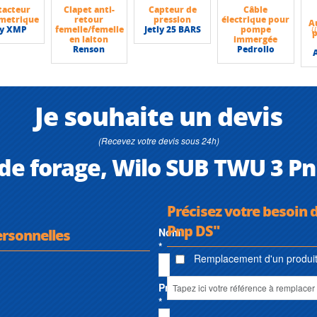
tacteur
Clapet anti-
Capteur de
Câble
metrique
retour
pression
électrique pour
A
ly XMP
femelle/femelle
Jetly 25 BARS
pompe
en laiton
immergée
Renson
Pedrollo
Je souhaite un devis
(Recevez votre devis sous 24h)
 de forage, Wilo SUB TWU 3 P
Précisez votre besoin 
Pnp DS"
ersonnelles
Nom
*
Remplacement d'un produit 
Prénom
*