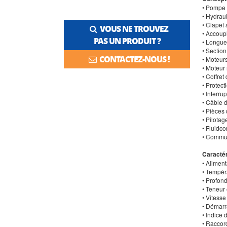
• Pompe 
• Hydrau
• Clapet 
VOUS NE TROUVEZ
• Accou
PAS UN PRODUIT ?
• Longue
• Sectio
CONTACTEZ-NOUS !
• Moteur
• Moteu
• Coffre
• Protec
• Interru
• Câble 
• Pièces
• Pilota
• Fluidco
• Commut
Caractér
• Aliment
• Tempéra
• Profon
• Teneur
• Vitesse
• Démarr
• Indice 
• Raccor