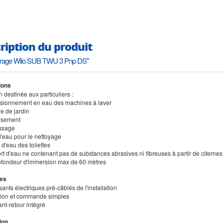
ription du produit
 forage Wilo SUB TWU 3 Pnp DS"
ions
on destinée aux particuliers :
isionnement en eau des machines à laver
e de jardin
asement
ssage
d'eau pour le nettoyage
d'eau des toilettes
rt d'eau ne contenant pas de substances abrasives ni fibreuses à partir de citerne
ofondeur d'immersion max de 60 mètres
es
nts électriques pré-câblés de l'installation
lation et commande simples
ant-retour intégré
ion