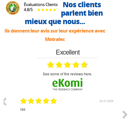
Nos clients
Évaluations Clients
4.8
/
5
parlent bien
mieux que nous...
Ils donnent leur avis sur leur expérience avec
Motralec
Excellent
see some of the reviews here.
03.2026
24.07.2026
n
ras
Monsie
 géré
l'écout
le
bonne 
i a été
est pr