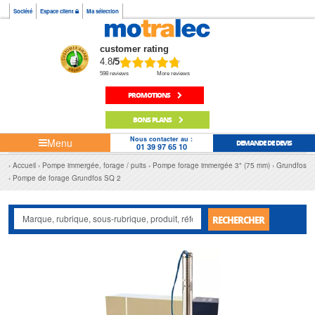
Société
Espace client
Ma sélection
customer rating
4.8
/5
598 reviews
More reviews
PROMOTIONS
BONS PLANS
Nous contacter au :
Menu
DEMANDE DE DEVIS
01 39 97 65 10
Accueil
Pompe immergée, forage / puits
Pompe forage immergée 3" (75 mm)
Grundfos
Pompe de forage Grundfos SQ 2
RECHERCHER