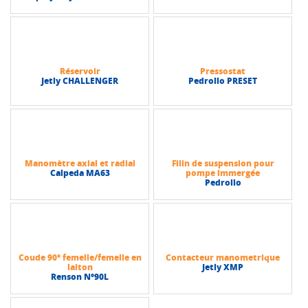
Réservoir
Pressostat
Jetly CHALLENGER
Pedrollo PRESET
Manomètre axial et radial
Filin de suspension pour
Calpeda MA63
pompe immergée
Pedrollo
Coude 90° femelle/femelle en
Contacteur manometrique
laiton
Jetly XMP
Renson N°90L