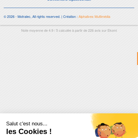
© 2026 - Motralec, All rights reserved. | Création :
Alphalives Multimédia
Note moyenne de
4.9
/
5
calculée à partir de
226
avis sur
Ekomi