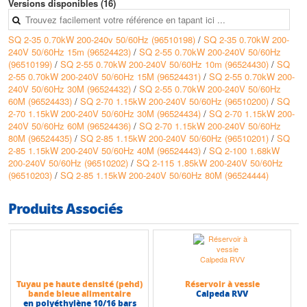
Versions disponibles (16)
SQ 2-35 0.70kW 200-240v 50/60Hz (96510198)
/
SQ 2-35 0.70kW 200-
240V 50/60Hz 15m (96524423)
/
SQ 2-55 0.70kW 200-240V 50/60Hz
(96510199)
/
SQ 2-55 0.70kW 200-240V 50/60Hz 10m (96524430)
/
SQ
2-55 0.70kW 200-240V 50/60Hz 15M (96524431)
/
SQ 2-55 0.70kW 200-
240V 50/60Hz 30M (96524432)
/
SQ 2-55 0.70kW 200-240V 50/60Hz
60M (96524433)
/
SQ 2-70 1.15kW 200-240V 50/60Hz (96510200)
/
SQ
2-70 1.15kW 200-240V 50/60Hz 30M (96524434)
/
SQ 2-70 1.15kW 200-
240V 50/60Hz 60M (96524436)
/
SQ 2-70 1.15kW 200-240V 50/60Hz
80M (96524435)
/
SQ 2-85 1.15kW 200-240V 50/60Hz (96510201)
/
SQ
2-85 1.15kW 200-240V 50/60Hz 40M (96524443)
/
SQ 2-100 1.68kW
200-240V 50/60Hz (96510202)
/
SQ 2-115 1.85kW 200-240V 50/60Hz
(96510203)
/
SQ 2-85 1.15kW 200-240V 50/60Hz 80M (96524444)
Produits Associés
Tuyau pe haute densité (pehd)
Réservoir à vessie
bande bleue alimentaire
Calpeda RVV
en polyéthylène 10/16 bars