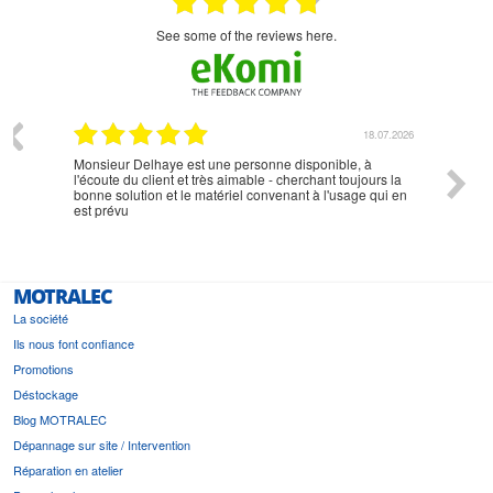
see some of the reviews here.
07.2026
18.07.2026
Monsieur Delhaye est une personne disponible, à
bien ri
l'écoute du client et très aimable - cherchant toujours la
bonne solution et le matériel convenant à l'usage qui en
est prévu
MOTRALEC
La société
Ils nous font confiance
Promotions
Déstockage
Blog MOTRALEC
Dépannage sur site / Intervention
Réparation en atelier