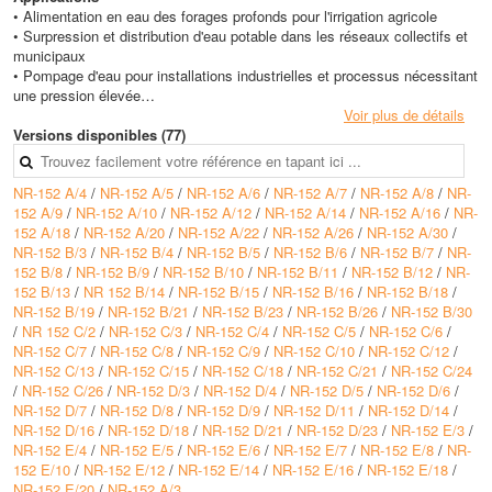
• Alimentation en eau des forages profonds pour l'irrigation agricole
• Surpression et distribution d'eau potable dans les réseaux collectifs et
municipaux
• Pompage d'eau pour installations industrielles et processus nécessitant
une pression élevée
• Remplissage de réservoirs et surélévation d'eau dans les bâtiments
Voir plus de détails
tertiaires
Versions disponibles (77)
• Alimentation en eau de systèmes de lutte contre l'incendie à partir de
puits profonds
NR-152 A/4
/
NR-152 A/5
/
NR-152 A/6
/
NR-152 A/7
/
NR-152 A/8
/
NR-
152 A/9
/
NR-152 A/10
/
NR-152 A/12
/
NR-152 A/14
/
NR-152 A/16
/
NR-
Avantages
152 A/18
/
NR-152 A/20
/
NR-152 A/22
/
NR-152 A/26
/
NR-152 A/30
/
• Matériaux hydrauliques robustes avec arbre et composants en acier
NR-152 B/3
/
NR-152 B/4
/
NR-152 B/5
/
NR-152 B/6
/
NR-152 B/7
/
NR-
inoxydable pour une excellente résistance à la corrosion
152 B/8
/
NR-152 B/9
/
NR-152 B/10
/
NR-152 B/11
/
NR-152 B/12
/
NR-
• Large gamme de versions A, B, C, D et E couvrant de nombreuses
152 B/13
/
NR 152 B/14
/
NR-152 B/15
/
NR-152 B/16
/
NR-152 B/18
/
combinaisons de débits et de hauteurs manométriques
NR-152 B/19
/
NR-152 B/21
/
NR-152 B/23
/
NR-152 B/26
/
NR-152 B/30
• Possibilité d'installation verticale ou horizontale pour une adaptation
/
NR 152 C/2
/
NR-152 C/3
/
NR-152 C/4
/
NR-152 C/5
/
NR-152 C/6
/
optimale à la configuration du forage
NR-152 C/7
/
NR-152 C/8
/
NR-152 C/9
/
NR-152 C/10
/
NR-152 C/12
/
• Hauteur manométrique élevée pouvant dépasser 400 m selon la version
NR-152 C/13
/
NR-152 C/15
/
NR-152 C/18
/
NR-152 C/21
/
NR-152 C/24
et le nombre d'étages
/
NR-152 C/26
/
NR-152 D/3
/
NR-152 D/4
/
NR-152 D/5
/
NR-152 D/6
/
• Hydraulique optimisée avec courbes certifiées selon la norme UNI EN
NR-152 D/7
/
NR-152 D/8
/
NR-152 D/9
/
NR-152 D/11
/
NR-152 D/14
/
ISO 9906 pour une performance garantie
NR-152 D/16
/
NR-152 D/18
/
NR-152 D/21
/
NR-152 D/23
/
NR-152 E/3
/
NR-152 E/4
/
NR-152 E/5
/
NR-152 E/6
/
NR-152 E/7
/
NR-152 E/8
/
NR-
Conception
152 E/10
/
NR-152 E/12
/
NR-152 E/14
/
NR-152 E/16
/
NR-152 E/18
/
• Hydraulique multicellulaire avec nombre d'étages variant de 2 à 30
NR-152 E/20
/
NR-152 A/3
selon les versions et les configurations