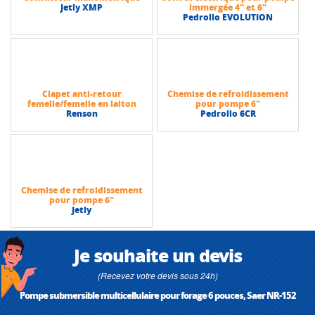
Jetly XMP
immergée 4" et 6"
Pedrollo EVOLUTION
Clapet anti-retour
Chemise de refroidissement
femelle/femelle en laiton
pour pompe 6"
Renson
Pedrollo 6CR
Chemise de refroidissement
pour pompe 6"
Jetly
Je souhaite un devis
(Recevez votre devis sous 24h)
Pompe submersible multicellulaire pour forage 6 pouces, Saer NR-152