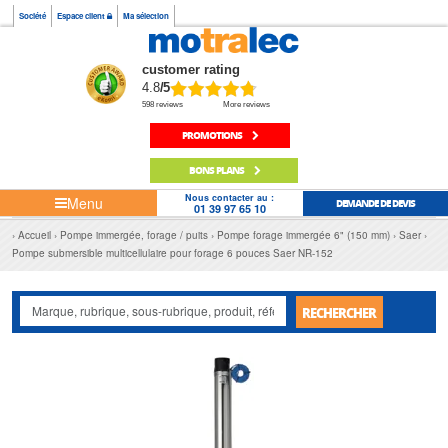
Société
Espace client
Ma sélection
customer rating
4.8
/5
598 reviews
More reviews
PROMOTIONS
BONS PLANS
Nous contacter au :
Menu
DEMANDE DE DEVIS
01 39 97 65 10
Accueil
Pompe immergée, forage / puits
Pompe forage immergée 6" (150 mm)
Saer
Pompe submersible multicellulaire pour forage 6 pouces Saer NR-152
RECHERCHER