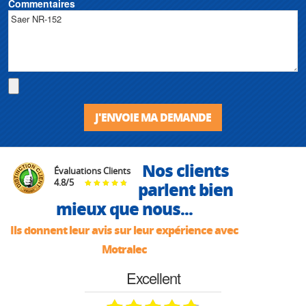
Commentaires
J'ENVOIE MA DEMANDE
Nos clients
Évaluations Clients
4.8
/
5
parlent bien
mieux que nous...
Ils donnent leur avis sur leur expérience avec
Motralec
Excellent