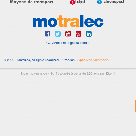
Moyens de transport
CGV
Mentions légales
Contact
© 2026 - Motralec, All rights reserved. | Création :
Alphalives Multimédia
Note moyenne de
4.9
/
5
calculée à partir de
226
avis sur
Ekomi