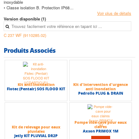
inoxydable
• Classe isolation B. Protection IP68
• Protection thermique dans le bobinage
Voir plus de détails
• Arbre / Roulement: Arbre surdimensionné en acier inoxydable,
Version disponible (1)
roulements lubrifiés à vie
• Etanchéité: Triple joints à lèvres
C 237 WF (9110285.02)
• Protégé par brevet allemand
• Carcasse moteur, Arbre moteur, Visserie : Acier inoxydable
• Crépine aspiration, Corps de pompe : Résistance à l’usure / Matière
Produits Associés
synthetique (composite)
• Roue, Couvercle inférieur : Fibre de verre renforcée
• Elastomere : NBR
Caractéristiques techniques
• Hauteur max (HMT) : 7 m
Kit anti-inondation
Kit d'intervention d'urgence
3
• Débit max : 5,5 m
/h
Flotec (Pentair) SOS FLOOD KIT
anti inondation
Pedrollo PLUG & DRAIN
Pompe vide-cave pour eaux
claires
Kit de relevage pour eaux
Axson PRIMOX 1M
pluviales
Jetly KIT PLUVIAL DR2P