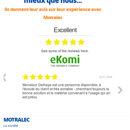
mieux que nous...
Ils donnent leur avis sur leur expérience avec
Motralec
Excellent
see some of the reviews here.
07.2026
18.07.2026
Monsieur Delhaye est une personne disponible, à
bien ri
l'écoute du client et très aimable - cherchant toujours la
bonne solution et le matériel convenant à l'usage qui en
est prévu
MOTRALEC
La société