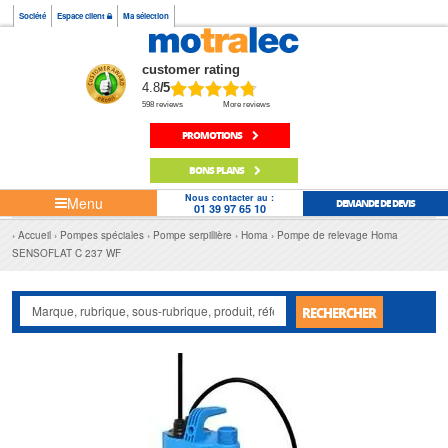
Société
Espace client
Ma sélection
customer rating
4.8
/5
598 reviews
More reviews
PROMOTIONS
BONS PLANS
Nous contacter au :
Menu
DEMANDE DE DEVIS
01 39 97 65 10
Accueil
Pompes spéciales
Pompe serpillière
Homa
Pompe de relevage Homa
SENSOFLAT C 237 WF
RECHERCHER