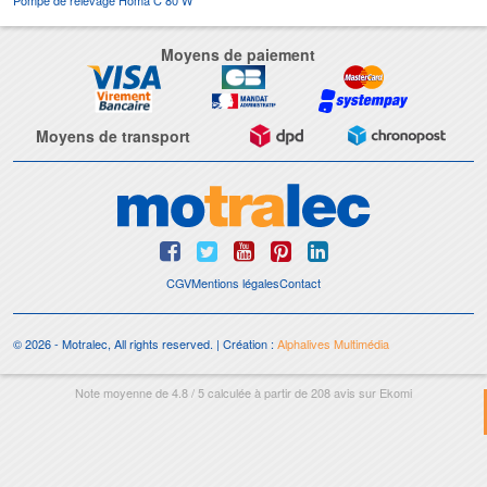
Moyens de paiement
Moyens de transport
CGV
Mentions légales
Contact
© 2026 - Motralec, All rights reserved. | Création :
Alphalives Multimédia
Note moyenne de
4.8
/
5
calculée à partir de
208
avis sur
Ekomi