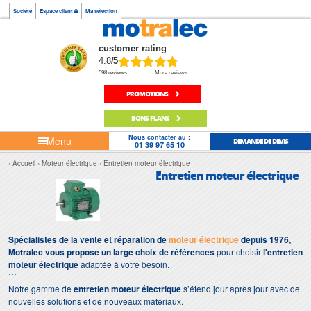
Société
Espace client
Ma sélection
customer rating
4.8
/5
598 reviews
More reviews
PROMOTIONS
BONS PLANS
Nous contacter au :
Menu
DEMANDE DE DEVIS
01 39 97 65 10
Accueil
Moteur électrique
Entretien moteur électrique
Entretien moteur électrique
Spécialistes de la vente et réparation de
moteur électrique
depuis 1976,
Motralec vous propose un large choix de références
pour choisir
l'entretien
moteur électrique
adaptée à votre besoin.
Notre gamme de
entretien moteur électrique
s’étend jour après jour avec de
nouvelles solutions et de nouveaux matériaux.