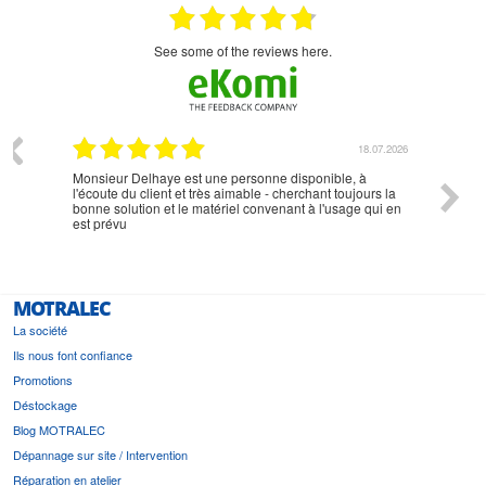
see some of the reviews here.
07.2026
18.07.2026
Monsieur Delhaye est une personne disponible, à
bien ri
l'écoute du client et très aimable - cherchant toujours la
bonne solution et le matériel convenant à l'usage qui en
est prévu
MOTRALEC
La société
Ils nous font confiance
Promotions
Déstockage
Blog MOTRALEC
Dépannage sur site / Intervention
Réparation en atelier