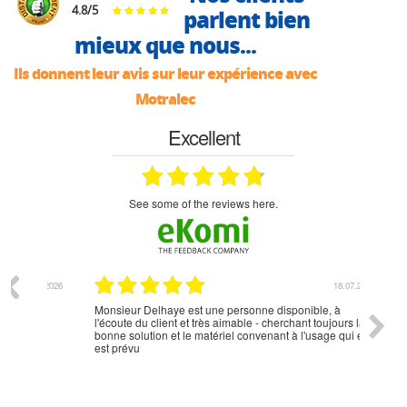
4.8
/
5
parlent bien
mieux que nous...
Ils donnent leur avis sur leur expérience avec
Motralec
Excellent
see some of the reviews here.
07.2026
18.07.2026
Monsieur Delhaye est une personne disponible, à
bien ri
l'écoute du client et très aimable - cherchant toujours la
bonne solution et le matériel convenant à l'usage qui en
est prévu