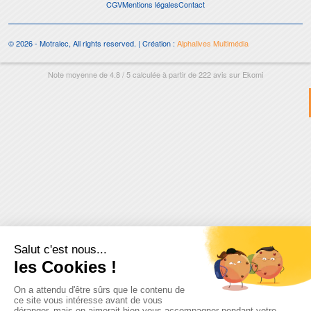
CGV
Mentions légales
Contact
© 2026 - Motralec, All rights reserved. | Création :
Alphalives Multimédia
Note moyenne de
4.8
/
5
calculée à partir de
222
avis sur
Ekomi