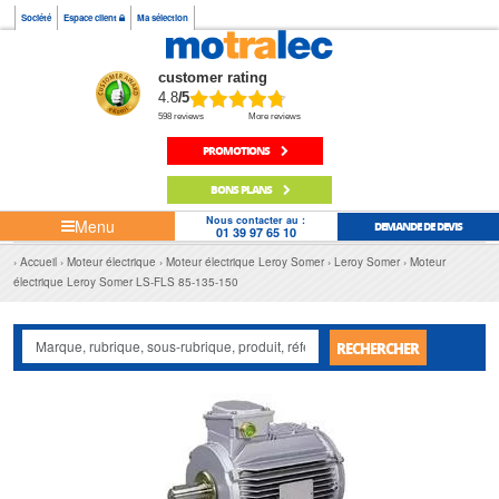
Société
Espace client
Ma sélection
customer rating
4.8
/5
598 reviews
More reviews
PROMOTIONS
BONS PLANS
Nous contacter au :
Menu
DEMANDE DE DEVIS
01 39 97 65 10
Accueil
Moteur électrique
Moteur électrique Leroy Somer
Leroy Somer
Moteur
électrique Leroy Somer LS-FLS 85-135-150
RECHERCHER