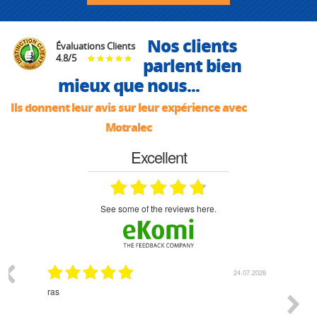
Nos clients
Évaluations Clients
4.8
/
5
parlent bien
mieux que nous...
Ils donnent leur avis sur leur expérience avec
Motralec
Excellent
see some of the reviews here.
03.2026
24.07.2026
n
ras
Monsie
 géré
l'écout
le
bonne 