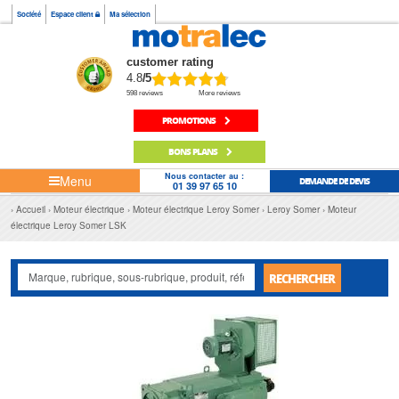
Société
Espace client
Ma sélection
customer rating
4.8
/5
598 reviews
More reviews
PROMOTIONS
BONS PLANS
Nous contacter au :
Menu
DEMANDE DE DEVIS
01 39 97 65 10
Accueil
Moteur électrique
Moteur électrique Leroy Somer
Leroy Somer
Moteur
électrique Leroy Somer LSK
RECHERCHER