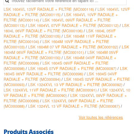
LSK 1604VL 13VF RADIALE + FILTRE (MC000116)
/
LSK 1604VL 12VF
RADIALE + FILTRE (MC000115)
/
LSK 1604VL 10VF RADIALE +
FILTRE (MC000114)
/
LSK 1604VL 09VF RADIALE + FILTRE
(MC000113)
/
LSK 1604VL 07VF RADIALE + FILTRE (MC000112)
/
LSK
1604L 06VF RADIALE + FILTRE (MC000106)
/
LSK 1604L 05VF
RADIALE + FILTRE (MC000105)
/
LSK 1604M 11VF RADIALE +
FILTRE (MC000104)
/
LSK 1604M 10VF RADIALE + FILTRE
(MC000103)
/
LSK 1604M 07 VF RADIALE + FILTRE (MC000102)
/
LSK
1604M 06VF RADIALE + FILTRE (MC000101)
/
LSK 1604M 05VF
RADIALE + FILTRE (MC000100)
/
LSK 1604M 04VF RADIALE +
FILTRE (MC000099)
/
LSK 1604S 09VF RADIALE + FILTRE
(MC000098)
/
LSK 1604S 07VF RADIALE + FILTRE (MC000097)
/
LSK
1604S 06VF RADIALE + FILTRE (MC000096)
/
LSK 1604S 04VF
RADIALE + FILTRE (MC000094)
/
LSK 1604S 02VF RADIALE + FILTRE
(MC000093)
/
LSK 1324XVL 13 VF RADIALE + FILTRE (MC000092)
/
LSK 1324XVL 11VF RADIALE + FILTRE (MC000091)
/
LSK 1324XVL 10
VF RADIALE + FILTRE (MC000090)
/
LSK 1324XVL 09VF RADIALE +
FILTRE (MC000089)
/
LSK 1324XVL 08VF RADIALE + FILTRE
(MC000088)
/
LSK 1324VL 13 VF RADIALE + FILTRE (MC000087)
/
LSK 1324VL 11 VF RADIALE + FILTRE (MC000086)
/
LSK 1324VL
10VF RADIALE + FILTRE (MC000085)
/
LSK 1324VL 09 VF RADIALE +
Voir toutes les références
FILTRE (MC000084)
/
LSK 1324M 10VF RADIALE + FILTRE
(MC000083)
/
LSK 1324M 09 VF RADIALE + FILTRE (MC000082)
/
LSK
Produits Associés
1324M 05VF RADIALE + FILTRE (MC000080)
/
LSK 1324S 09 VF