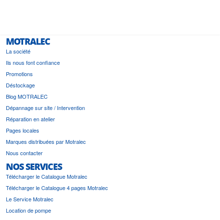
i a été
est pr
MOTRALEC
La société
Ils nous font confiance
Promotions
Déstockage
Blog MOTRALEC
Dépannage sur site / Intervention
Réparation en atelier
Pages locales
Marques distribuées par Motralec
Nous contacter
NOS SERVICES
Télécharger le Catalogue Motralec
Télécharger le Catalogue 4 pages Motralec
Le Service Motralec
Location de pompe