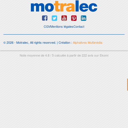
CGV
Mentions légales
Contact
© 2026 - Motralec, All rights reserved. | Création :
Alphalives Multimédia
Note moyenne de
4.8
/
5
calculée à partir de
222
avis sur
Ekomi