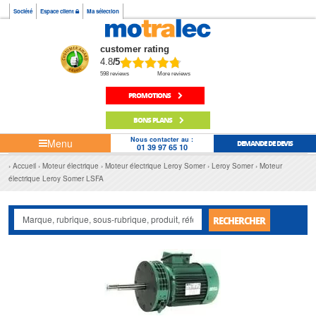
Société
Espace client
Ma sélection
customer rating
4.8
/5
598 reviews
More reviews
PROMOTIONS
BONS PLANS
Nous contacter au :
Menu
DEMANDE DE DEVIS
01 39 97 65 10
Accueil
Moteur électrique
Moteur électrique Leroy Somer
Leroy Somer
Moteur
électrique Leroy Somer LSFA
RECHERCHER