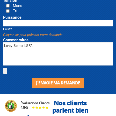
Tension
Mono
Tri
Puissance
En kW
Cliquez ici pour préciser votre demande
Commentaires
J'ENVOIE MA DEMANDE
Nos clients
Évaluations Clients
4.8
/
5
parlent bien