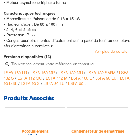
• Moteur asynchrone triphasé fermé
Caractéristiques techniques
• Monovitesse : Puissance de 0,18 à 15 kW
• Hauteur d’axe : De 80 à 160 mm
• 2, 4, 6 et 8 pôles
• Protection IP 55
• Conçus pour être montés directement sur la paroi du four, ou de l’étuve
afin d’entraîner le ventilateur
Voir plus de détails
Versions disponibles (13)
LSFA 160 LR
/
LSFA 160 MP
/
LSFA 132 MU
/
LSFA 132 SM/M
/
LSFA
132 S
/
LSFA 112 MG
/
LSFA 112 M
/
LSFA 100 L
/
LSFA 90 LU
/
LSFA
90 L/SL
/
LSFA 90 S
/
LSFA 80 LU
/
LSFA 80 L
Produits Associés
Accouplement
Condensateur de démarrage