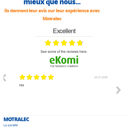
mieux que nous...
Ils donnent leur avis sur leur expérience avec
Motralec
Excellent
see some of the reviews here.
03.2026
24.07.2026
n
ras
Monsie
 géré
l'écout
le
bonne 
i a été
est pr
MOTRALEC
La société