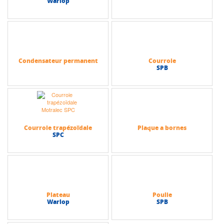
Warlop
Condensateur permanent
Courroie
SPB
Courroie trapézoïdale
Plaque a bornes
SPC
Plateau
Poulie
Warlop
SPB