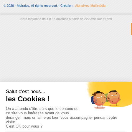
© 2026 - Motralec, All rights reserved. | Création :
Alphalives Multimédia
Note moyenne de
4.8
/
5
calculée à partir de
222
avis sur
Ekomi