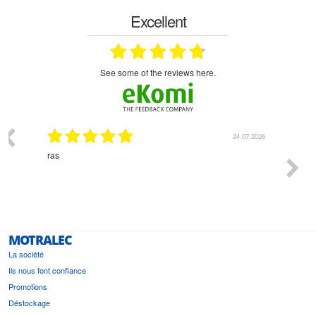
Excellent
see some of the reviews here.
03.2026
24.07.2026
n
ras
Monsie
 géré
l'écout
le
bonne 
i a été
est pr
MOTRALEC
La société
Ils nous font confiance
Promotions
Déstockage