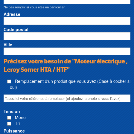
Ne pas remplir si vous êtes un particulier
Adresse
Code postal
Ville
Précisez votre besoin de "Moteur électrique ,
Leroy Somer HTA / HTF"
Remplacement d'un produit que vous avez (Case à cocher si
oui)
Tension
Mono
Tri
Puissance