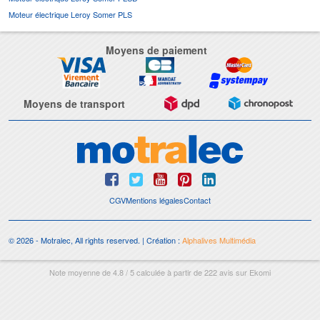
Moteur électrique Leroy Somer PLS
Moyens de paiement
Moyens de transport
CGV
Mentions légales
Contact
© 2026 - Motralec, All rights reserved. | Création :
Alphalives Multimédia
Note moyenne de
4.8
/
5
calculée à partir de
222
avis sur
Ekomi