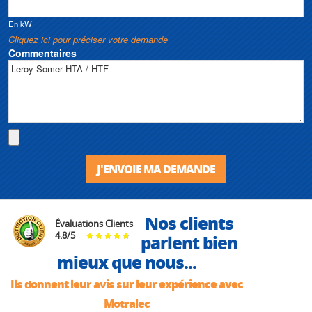
En kW
Cliquez ici pour préciser votre demande
Commentaires
J'ENVOIE MA DEMANDE
Nos clients
Évaluations Clients
4.8
/
5
parlent bien
mieux que nous...
Ils donnent leur avis sur leur expérience avec
Motralec