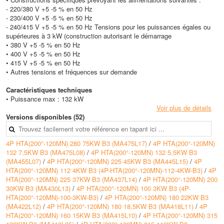
- 220/380 V +5 -5 % en 50 Hz
- 230/400 V +5 -5 % en 50 Hz
- 240/415 V +5 -5 % en 50 Hz
Tensions pour les puissances égales ou
supérieures à 3 kW (construction autorisant le démarrage
• 380 V +5 -5 % en 50 Hz
• 400 V +5 -5 % en 50 Hz
• 415 V +5 -5 % en 50 Hz
• Autres tensions et fréquences sur demande
Caractéristiques techniques
• Puissance max : 132 kW
Voir plus de détails
Versions disponibles (52)
4P HTA(200°-120MN) 280 75KW B3 (MA475L17)
/
4P HTA(200°-120MN)
132 7,5KW B3 (MA475L08)
/
4P HTA(200°-120MN) 132 5,5KW B3
(MA455L07)
/
4P HTA(200°-120MN) 225 45KW B3 (MA445L15)
/
4P
HTA(200°-120MN) 112 4KW B3 (4P-HTA(200°-120MN)-112-4KW-B3)
/
4P
HTA(200°-120MN) 225 37KW B3 (MA437L14)
/
4P HTA(200°-120MN) 200
30KW B3 (MA430L13)
/
4P HTA(200°-120MN) 100 3KW B3 (4P-
HTA(200°-120MN)-100-3KW-B3)
/
4P HTA(200°-120MN) 180 22KW B3
(MA422L12)
/
4P HTA(200°-120MN) 180 18,5KW B3 (MA418L11)
/
4P
HTA(200°-120MN) 160 15KW B3 (MA415L10)
/
4P HTA(200°-120MN) 315