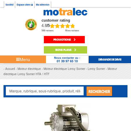
Société
Espace client
Ma sélection
customer rating
4.8
/5
598 reviews
More reviews
PROMOTIONS
BONS PLANS
Nous contacter au :
Menu
DEMANDE DE DEVIS
01 39 97 65 10
Accueil
Moteur électrique
Moteur électrique Leroy Somer
Leroy Somer
Moteur
électrique Leroy Somer HTA / HTF
RECHERCHER