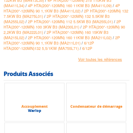
132KW B3 (MA413L35)
/
4P HTA(200°-120MN) 315 110KW B3
(MA411L34)
/
4P HTA(200°-120MN) 160 11KW B3 (MA411L09)
/
4P
HTA(200°-120MN) 90 1,1KW B3 (MA411L02)
/
2P HTA(200°-120MN) 132
7.5KW B3 (MA275L01)
/
2P HTA(200°-120MN) 132 5.5KW B3
(MA255L02)
/
2P HTA(200°-120MN) 112 5.5KW B3 (MA255L01)
/
2P
HTA(200°-120MN) 100 3KW B3 (MA230L01)
/
2P HTA(200°-120MN) 90
2,2KW B3 (MA222L01)
/
2P HTA(200°-120MN) 160 15KW B3
(MA215L02)
/
2P HTA(200°-120MN) 160 11KW B3 (MA211L02)
/
2P
HTA(200°-120MN) 90 1,1KW B3 (MA211L01)
/
6/12P
HTA(200°-120MN)132 5,5/1KW (MA755L71)
/
6/12P
HTA(200°-120MN)132 4/0,65KW (MA740L70)
/
6/12P
HTA(200°-120MN)132 3/0,55KW (MA730L69)
/
6/12P
Voir toutes les références
HTA(200°-120MN)112 2,2/0,37KW (MA722L68)
/
6/12P
HTA(200°-120MN)100 1,5/0,25KW (MA715L67)
/
6/12P
Produits Associés
HTA(200°-120MN) 90 1,1/0,18KW (MA711L66)
/
6/12P HTA(200°-120MN)
90 0,75/0,15KW (MA708L65)
/
4P HTA(200°-120MN) 280 90KW B3
(MA490L33)
/
4P HTA(200°-120MN) 250 55KW B3 (MA455L16)
/
4P
HTA(200°-120MN) 100 2,2KW B3 (MA422L04)
/
4P HTA(200°-120MN) 90
1,5KW B3 (MA415L03)
/
2P HTA(200°-120MN) 132 9KW B3 (MA290L01)
/
2P HTA(200°-120MN) 112 4KW B3 (MA240L01)
/
2P HTA(200°-120MN)
Accouplement
Condensateur de démarrage
90 1,5KW B3 (MA215L01)
/
4-8P HTA(200°-120MN) 100 2,2/0,37KW
Warlop
1500/750 MIN-1 (MA722L52)
/
4-8P HTA(200°-120MN) 100 3/0,55KW
1500/750 MIN-1 (MA730L53)
/
4-8P HTA(200°-120MN) 112 4/0,75KW
1500/750 MIN-1 (MA740L54)
/
4-8P HTA(200°-120MN) 132 5,5/1,1KW
1500/750 MIN-1 (MA755L55)
/
4-8P HTA(200°-120MN) 132 7,5/1,5KW