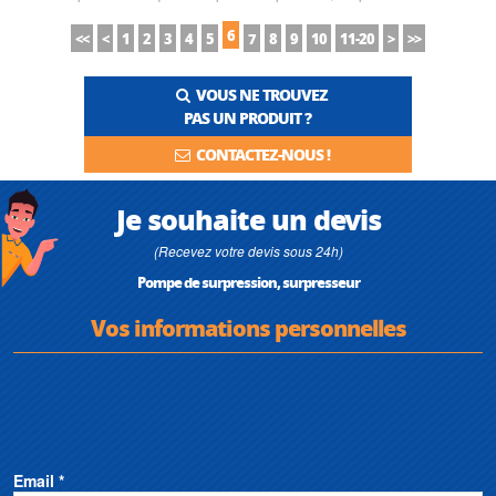
6
<<
<
1
2
3
4
5
7
8
9
10
11-20
>
>>
VOUS NE TROUVEZ
PAS UN PRODUIT ?
CONTACTEZ-NOUS !
Je souhaite un devis
(Recevez votre devis sous 24h)
Pompe de surpression, surpresseur
Vos informations personnelles
Email *