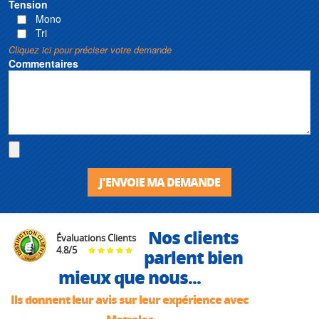
Tension
Mono
Tri
Cliquez ici pour préciser votre demande
Commentaires
J'ENVOIE MA DEMANDE
Nos clients
Évaluations Clients
4.8
/
5
parlent bien
mieux que nous...
Ils donnent leur avis sur leur expérience avec