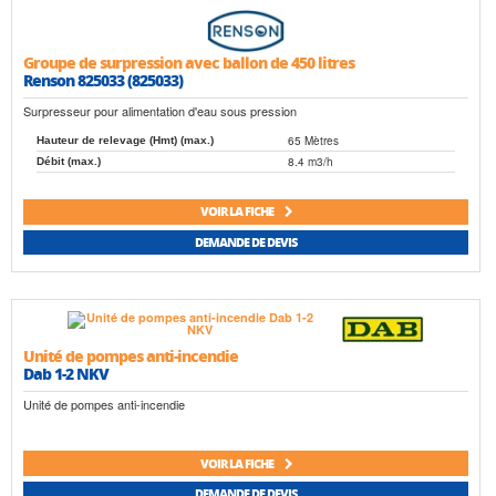
Saer
Salmson
Sfa
Speroni
Tsurumi
Wilo
Groupe de surpression avec ballon de 450 litres
Renson 825033 (825033)
Surpresseur pour alimentation d'eau sous pression
65 Mètres
Hauteur de relevage (Hmt) (max.)
8.4 m3/h
Débit (max.)
VOIR LA FICHE
DEMANDE DE DEVIS
Unité de pompes anti-incendie
Dab 1-2 NKV
Unité de pompes anti-incendie
VOIR LA FICHE
DEMANDE DE DEVIS