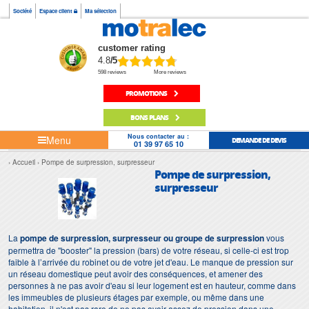
Société
Espace client
Ma sélection
customer rating
4.8
/5
598 reviews
More reviews
PROMOTIONS
BONS PLANS
Nous contacter au :
Menu
DEMANDE DE DEVIS
01 39 97 65 10
Accueil
Pompe de surpression, surpresseur
Pompe de surpression,
surpresseur
La
pompe de surpression, surpresseur ou groupe de surpression
vous
permettra de "booster" la pression (bars) de votre réseau, si celle-ci est trop
faible à l’arrivée du robinet ou de votre jet d'eau. Le manque de pression sur
un réseau domestique peut avoir des conséquences, et amener des
personnes à ne pas avoir d'eau si leur logement est en hauteur, comme dans
les immeubles de plusieurs étages par exemple, ou même dans une
habitation, il n'est pas rare de ne pas avoir assez de pression dans une