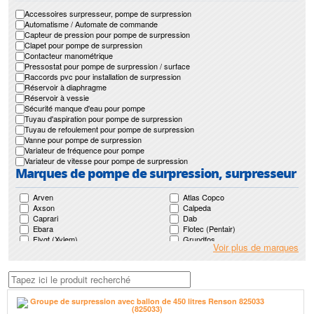
Accessoires surpresseur, pompe de surpression
Automatisme / Automate de commande
Capteur de pression pour pompe de surpression
Clapet pour pompe de surpression
Contacteur manométrique
Pressostat pour pompe de surpression / surface
Raccords pvc pour installation de surpression
Réservoir à diaphragme
Réservoir à vessie
Sécurité manque d'eau pour pompe
Tuyau d'aspiration pour pompe de surpression
Tuyau de refoulement pour pompe de surpression
Vanne pour pompe de surpression
Variateur de fréquence pour pompe
Variateur de vitesse pour pompe de surpression
Marques de pompe de surpression, surpresseur
Arven
Atlas Copco
Axson
Calpeda
Caprari
Dab
Ebara
Flotec (Pentair)
Flygt (Xylem)
Grundfos
Voir plus de marques
Guinard
Guinard Loisirs
Homa
Japy
Jetly
Ksb
Leroy Somer
Lowara (Xylem)
Motralec
Mr Pompes
Nocchi (Pentair)
Pedrollo
Renson
Robin