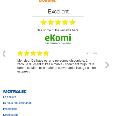
Motralec
Excellent
see some of the reviews here.
07.2026
18.07.2026
Monsieur Delhaye est une personne disponible, à
bien ri
l'écoute du client et très aimable - cherchant toujours la
bonne solution et le matériel convenant à l'usage qui en
est prévu
MOTRALEC
La société
Ils nous font confiance
Promotions
Déstockage