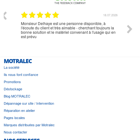
07.2026
18.07.2026
Monsieur Delhaye est une personne disponible, à
bien ri
l'écoute du client et très aimable - cherchant toujours la
bonne solution et le matériel convenant à l'usage qui en
est prévu
MOTRALEC
La société
Ils nous font confiance
Promotions
Déstockage
Blog MOTRALEC
Dépannage sur site / Intervention
Réparation en atelier
Pages locales
Marques distribuées par Motralec
Nous contacter