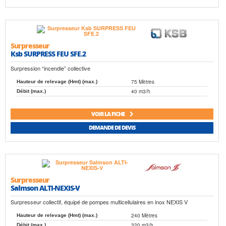
Surpresseur
Ksb SURPRESS FEU SFE.2
Surpression “incendie” collective
75 Mètres
Hauteur de relevage (Hmt) (max.)
40 m3/h
Débit (max.)
VOIR LA FICHE
DEMANDE DE DEVIS
Surpresseur
Salmson ALTI-NEXIS-V
Surpresseur collectif, équipé de pompes multicellulaires en inox NEXIS V
240 Mètres
Hauteur de relevage (Hmt) (max.)
320 m3/h
Débit (max.)