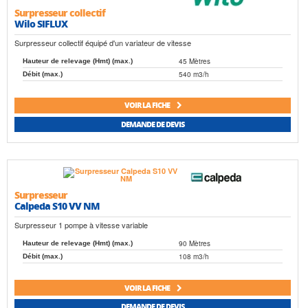
Saer
Salmson
Surpresseur collectif
Sfa
Speroni
Wilo SIFLUX
Tsurumi
Wilo
Surpresseur collectif équipé d'un variateur de vitesse
45 Mètres
Hauteur de relevage (Hmt) (max.)
540 m3/h
Débit (max.)
VOIR LA FICHE
DEMANDE DE DEVIS
Surpresseur
Calpeda S10 VV NM
Surpresseur 1 pompe à vitesse variable
90 Mètres
Hauteur de relevage (Hmt) (max.)
108 m3/h
Débit (max.)
VOIR LA FICHE
DEMANDE DE DEVIS