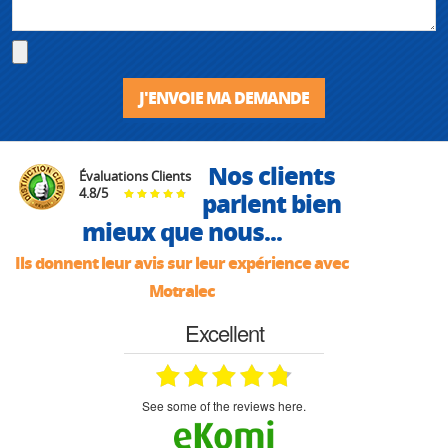
J'ENVOIE MA DEMANDE
Nos clients
Évaluations Clients
4.8
/
5
parlent bien
mieux que nous...
Ils donnent leur avis sur leur expérience avec
Motralec
Excellent
see some of the reviews here.