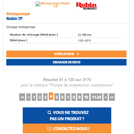
Motopompe
Robin TP
Groupe motopompe
32 Mètres
Hauteur de relevage (Hmt) (max.)
108 m3/h
Débit (max.)
VOIR LA FICHE
DEMANDE DE DEVIS
Résultat 91 à 120 sur 2170
pour la rubrique "Pompe de surpression, surpresseur"
4
<<
<
1
2
3
5
6
7
8
9
10
11-20
>
>>
VOUS NE TROUVEZ
PAS UN PRODUIT ?
CONTACTEZ-NOUS !