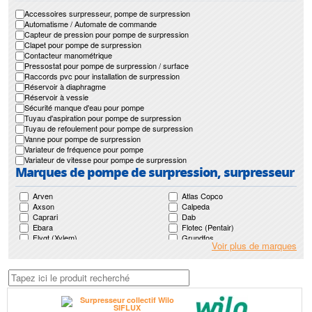
Accessoires surpresseur, pompe de surpression
Automatisme / Automate de commande
Capteur de pression pour pompe de surpression
Clapet pour pompe de surpression
Contacteur manométrique
Pressostat pour pompe de surpression / surface
Raccords pvc pour installation de surpression
Réservoir à diaphragme
Réservoir à vessie
Sécurité manque d'eau pour pompe
Tuyau d'aspiration pour pompe de surpression
Tuyau de refoulement pour pompe de surpression
Vanne pour pompe de surpression
Variateur de fréquence pour pompe
Variateur de vitesse pour pompe de surpression
Marques de pompe de surpression, surpresseur
Arven
Atlas Copco
Axson
Calpeda
Caprari
Dab
Ebara
Flotec (Pentair)
Flygt (Xylem)
Grundfos
Voir plus de marques
Guinard
Guinard Loisirs
Homa
Japy
Jetly
Ksb
Leroy Somer
Lowara (Xylem)
Motralec
Mr Pompes
Nocchi (Pentair)
Pedrollo
Renson
Robin