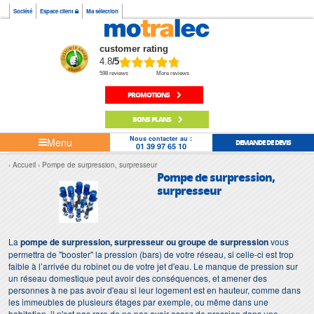
Société
Espace client
Ma sélection
customer rating
4.8
/5
598 reviews
More reviews
PROMOTIONS
BONS PLANS
Nous contacter au :
Menu
DEMANDE DE DEVIS
01 39 97 65 10
Accueil
Pompe de surpression, surpresseur
Pompe de surpression,
surpresseur
La
pompe de surpression, surpresseur ou groupe de surpression
vous
permettra de "booster" la pression (bars) de votre réseau, si celle-ci est trop
faible à l’arrivée du robinet ou de votre jet d'eau. Le manque de pression sur
un réseau domestique peut avoir des conséquences, et amener des
personnes à ne pas avoir d'eau si leur logement est en hauteur, comme dans
les immeubles de plusieurs étages par exemple, ou même dans une
habitation, il n'est pas rare de ne pas avoir assez de pression dans une