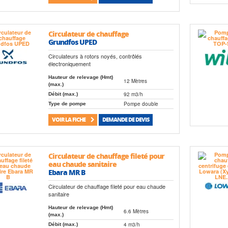
Circulateur de chauffage
Grundfos UPED
Circulateurs à rotors noyés, contrôlés
électroniquement
Hauteur de relevage (Hmt)
12 Mètres
(max.)
92 m3/h
Débit (max.)
Pompe double
Type de pompe
VOIR LA FICHE
DEMANDE DE DEVIS
Circulateur de chauffage fileté pour
eau chaude sanitaire
Ebara MR B
Circulateur de chauffage fileté pour eau chaude
sanitaire
Hauteur de relevage (Hmt)
6.6 Mètres
(max.)
4 m3/h
Débit (max.)