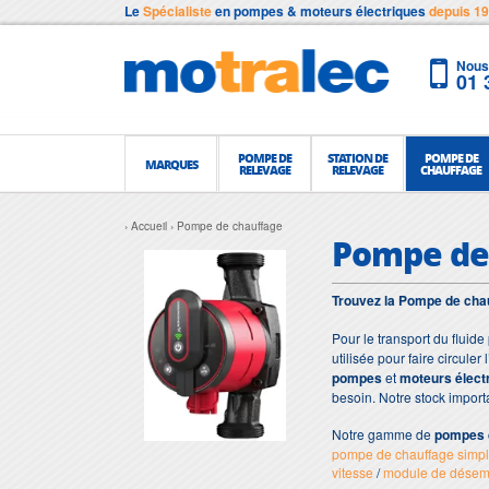
Le
Spécialiste
en pompes & moteurs électriques
depuis 1
Nous 
01 
POMPE DE
STATION DE
POMPE DE
MARQUES
RELEVAGE
RELEVAGE
CHAUFFAGE
Accueil
Pompe de chauffage
Pompe de
Trouvez la Pompe de chauf
Pour le transport du fluide
utilisée pour faire circul
pompes
et
moteurs élect
besoin. Notre stock impor
Notre gamme de
pompes 
pompe de chauffage simple
vitesse
/
module de dése