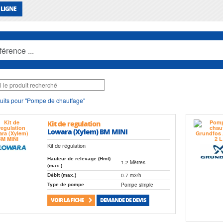
 LIGNE
uits pour "Pompe de chauffage"
Kit de regulation
Lowara (Xylem) BM MINI
Kit de régulation
Hauteur de relevage (Hmt)
1.2 Mètres
(max.)
0.7 m3/h
Débit (max.)
Pompe simple
Type de pompe
VOIR LA FICHE
DEMANDE DE DEVIS