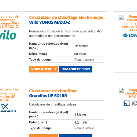
Circulateur de chauffage électronique
Wilo YONOS MAXO-Z
Pompe de circulation à rotor noyé avec adaptation
automatique des performances
Hauteur de relevage (Hmt)
12 Mètres
(max.)
38 m3/h
Débit (max.)
Pompe simple
Type de pompe
VOIR LA FICHE
DEMANDE DE DEVIS
Circulateur de chauffage
Grundfos UP SOLAR
Circulateur de chauffage solaire
Hauteur de relevage (Hmt)
8 Mètres
(max.)
5.2 m3/h
Débit (max.)
Pompe simple
Type de pompe