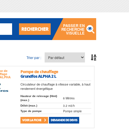
PASSER EN
RECHERCHER
RECHERCHE
VISUELLE
Trier par :
Pompe de chauffage
Grundfos ALPHA 2 L
Circulateur de chauffage à vitesse variable, à haut
rendement énergétique
Hauteur de relevage (Hmt)
6 Mètres
(max.)
3.2 m3/h
Débit (max.)
Pompe simple
Type de pompe
VOIR LA FICHE
DEMANDE DE DEVIS