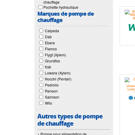
chauffage
Pochette hydraulique
Marques de pompe de
chauffage
Calpeda
Dab
Ebara
Flamco
Flygt (Xylem)
Grundfos
Ksb
Lowara (Xylem)
Nocchi (Pentair)
Pedrollo
Renson
Salmson
Wilo
Autres types de pompe
de chauffage
> Pompe pour alimentation de