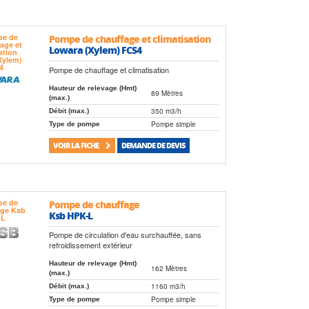
Pompe de chauffage et climatisation
Lowara (Xylem) FCS4
Pompe de chauffage et climatisation
Hauteur de relevage (Hmt)
89 Mètres
(max.)
350 m3/h
Débit (max.)
Pompe simple
Type de pompe
VOIR LA FICHE
DEMANDE DE DEVIS
Pompe de chauffage
Ksb HPK-L
Pompe de circulation d'eau surchauffée, sans
refroidissement extérieur
Hauteur de relevage (Hmt)
162 Mètres
(max.)
1160 m3/h
Débit (max.)
Pompe simple
Type de pompe