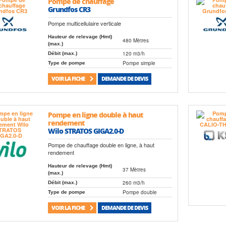
Pompe de chauffage
Grundfos CR3
Pompe multicellulaire verticale
Hauteur de relevage (Hmt)
480 Mètres
(max.)
120 m3/h
Débit (max.)
Pompe simple
Type de pompe
VOIR LA FICHE
DEMANDE DE DEVIS
Pompe en ligne double à haut
rendement
Wilo STRATOS GIGA2.0-D
Pompe de chauffage double en ligne, à haut
rendement
Hauteur de relevage (Hmt)
37 Mètres
(max.)
260 m3/h
Débit (max.)
Pompe double
Type de pompe
VOIR LA FICHE
DEMANDE DE DEVIS