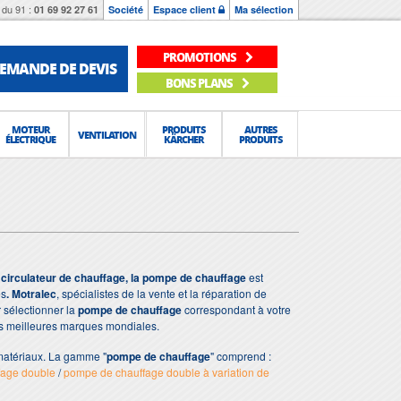
du 91 :
01 69 92 27 61
Société
Espace client
Ma sélection
PROMOTIONS
EMANDE DE DEVIS
BONS PLANS
MOTEUR
PRODUITS
AUTRES
VENTILATION
ÉLECTRIQUE
KÄRCHER
PRODUITS
e
circulateur de chauffage, la pompe de chauffage
est
es
.
Motralec
, spécialistes de la vente et la réparation de
 sélectionner la
pompe de chauffage
correspondant à votre
es meilleures marques mondiales.
 matériaux. La gamme "
pompe de chauffage
" comprend :
fage double
/
pompe de chauffage double à variation de