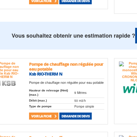
VOIR LA FICHE
DEMANDE DE DEVIS
Vous souhaitez obtenir une estimation rapide ?
Pompe de chauffage non régulée pour
eau potable
Ksb RIO-THERM N
Pompe de chauffage non régulée pour eau potable
Hauteur de relevage (Hmt)
9 Mètres
(max.)
50 m3/h
Débit (max.)
Pompe simple
Type de pompe
VOIR LA FICHE
DEMANDE DE DEVIS