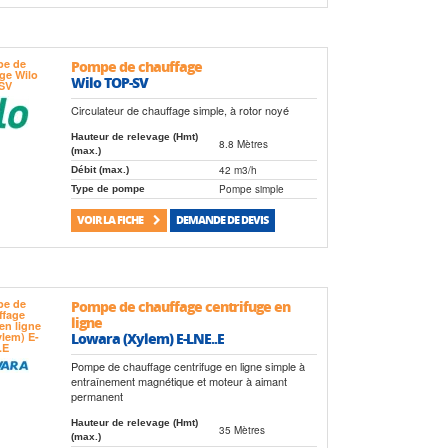
Pompe de chauffage
Wilo TOP-SV
Circulateur de chauffage simple, à rotor noyé
Hauteur de relevage (Hmt)
8.8 Mètres
(max.)
42 m3/h
Débit (max.)
Pompe simple
Type de pompe
VOIR LA FICHE
DEMANDE DE DEVIS
Pompe de chauffage centrifuge en
ligne
Lowara (Xylem) E-LNE..E
Pompe de chauffage centrifuge en ligne simple à
entraînement magnétique et moteur à aimant
permanent
Hauteur de relevage (Hmt)
35 Mètres
(max.)