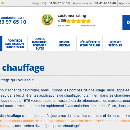
976
Siège (95) :
Agence du 92 :
Agence 
01 39 97 65 10
01 41 46 14 46
customer rating
contacter au :
39 97 65 10
D
4.8
/5
598 reviews
More reviews
POMPE
POMPE DE
IMMERGÉE,
POMPE
RÉCUPÉRATEUR
POMPES
SURPRESSION,
FORAGE /
PISCINE
D'EAU DE PLUIE
SPÉCIALES
SURPRESSEUR
PUITS
 chauffage
fage qu'il vous faut.
 pour échange calorifique, nous utilisons
les pompes de chauffage.
Aussi appelé
er l’eau dans les différentes applications de chauffage, notamment dans les chaudièr
riques
depuis 1976 vous propose un vaste choix de références et de marques pour
tant nous permet de répondre rapidement à vos moindres demandes. Et ce, dans l
de chauffage
s’étend jour après jour avec de nouvelles solutions et de nouveaux
, circulateur
/
pompe de chauffage simple à variation de vitesse
/
pompe de chauf
mbouage
/ accessoires divers "pompe de chauffage"