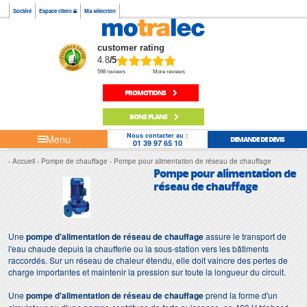
Société
Espace client
Ma sélection
customer rating
4.8
/5
598 reviews
More reviews
PROMOTIONS
BONS PLANS
Nous contacter au :
Menu
DEMANDE DE DEVIS
01 39 97 65 10
Accueil
Pompe de chauffage
Pompe pour alimentation de réseau de chauffage
Pompe pour alimentation de
réseau de chauffage
Une
pompe d'alimentation de réseau de chauffage
assure le transport de
l'eau chaude depuis la chaufferie ou la sous-station vers les bâtiments
raccordés. Sur un réseau de chaleur étendu, elle doit vaincre des pertes de
charge importantes et maintenir la pression sur toute la longueur du circuit.
Une
pompe d'alimentation de réseau de chauffage
prend la forme d'un