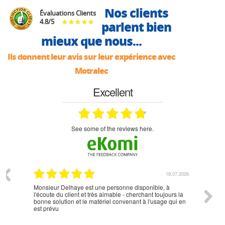
Nos clients
Évaluations Clients
4.8
/
5
parlent bien
mieux que nous...
Ils donnent leur avis sur leur expérience avec
Motralec
Excellent
see some of the reviews here.
07.2026
18.07.2026
Monsieur Delhaye est une personne disponible, à
bien ri
l'écoute du client et très aimable - cherchant toujours la
bonne solution et le matériel convenant à l'usage qui en
est prévu