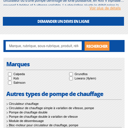
circulateur ou d'une pompe centrifuge de forte puissance, en 400 V triphasé,
souvent à brides et à vitesse variable. La régulation ajuste le débit selon la
Voir plus de détails
demande des sous-stations, ce qui limite la consommation sur un
fonctionnement continu en saison de chauffe.
DEMANDER UN DEVIS EN LIGNE
Chez
Motralec
, nous accompagnons les exploitants de chaufferies et de
réseaux de chaleur depuis 1976, avec les meilleures marques mondiales.
Vente partout en France et à l'export, réparation et installation en Île-de-
France. Voir nos
pompes de chauffage collectif
, nos
pompes de chauffage
triphasées
, notre
pompe jumelée de chauffage
pour la continuité et la
RECHERCHER
rubrique
pompe de chauffage
.
Marques
Calpeda
Grundfos
Ksb
Lowara (Xylem)
Salmson
Autres types de pompe de chauffage
> Circulateur chauffage
> Circulateur de chauffage simple à variation de vitesse, pompe
> Pompe de chauffage double
> Pompe de chauffage double à variation de vitesse
> Module de désembouage
> Bloc-moteur pour circulateur de chauffage, pompe