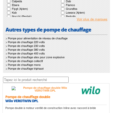
Calpeda
Dab
Ebara
Flamco
Flygt (Xylem)
Grundfos
Ksb
Lowara (Xylem)
Nocchi (Pentair)
Pedrollo
Voir plus de marques
Renson
Salmson
Wilo
Autres types de pompe de chauffage
> Pompe pour alimentation de réseau de chauffage
> Pompe de chauffage 220 volts
> Pompe de chauffage 230 volts
> Pompe de chauffage 380 volts
> Pompe de chauffage 400 volts
> Pompe de chauffage atex pour zone explosive
> Pompe de chauffage collectif
> Pompe de chauffage mono
> Pompe de chauffage triphasé
Pompe de chauffage double
Wilo VEROTWIN DPL
Pompe double à moteur ventilé de construction Inline avec raccord à bride