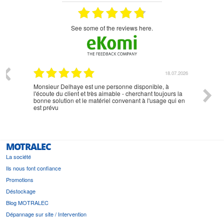
see some of the reviews here.
07.2026
18.07.2026
Monsieur Delhaye est une personne disponible, à
bien ri
l'écoute du client et très aimable - cherchant toujours la
bonne solution et le matériel convenant à l'usage qui en
est prévu
MOTRALEC
La société
Ils nous font confiance
Promotions
Déstockage
Blog MOTRALEC
Dépannage sur site / Intervention