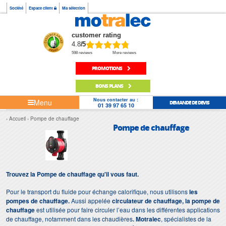
Société
Espace client
Ma sélection
customer rating
4.8
/5
598 reviews
More reviews
PROMOTIONS
BONS PLANS
Nous contacter au :
Menu
DEMANDE DE DEVIS
01 39 97 65 10
Accueil
Pompe de chauffage
Pompe de chauffage
Trouvez la Pompe de chauffage qu'il vous faut.
Pour le transport du fluide pour échange calorifique, nous utilisons
les
pompes de chauffage.
Aussi appelée
circulateur de chauffage, la pompe de
chauffage
est utilisée pour faire circuler l’eau dans les différentes applications
de chauffage, notamment dans les chaudières
.
Motralec
, spécialistes de la