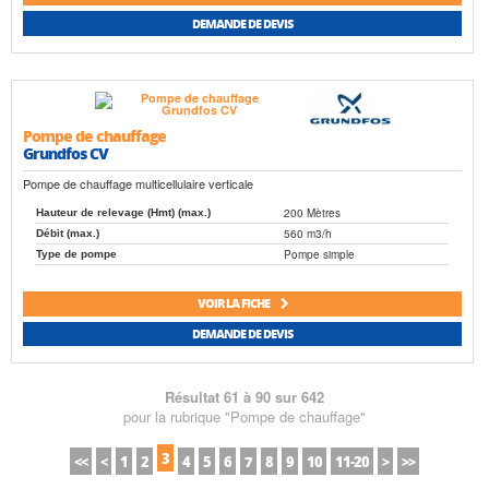
DEMANDE DE DEVIS
Pompe de chauffage
Grundfos CV
Pompe de chauffage multicellulaire verticale
200 Mètres
Hauteur de relevage (Hmt) (max.)
560 m3/h
Débit (max.)
Pompe simple
Type de pompe
VOIR LA FICHE
DEMANDE DE DEVIS
Résultat 61 à 90 sur 642
pour la rubrique "Pompe de chauffage"
3
<<
<
1
2
4
5
6
7
8
9
10
11-20
>
>>