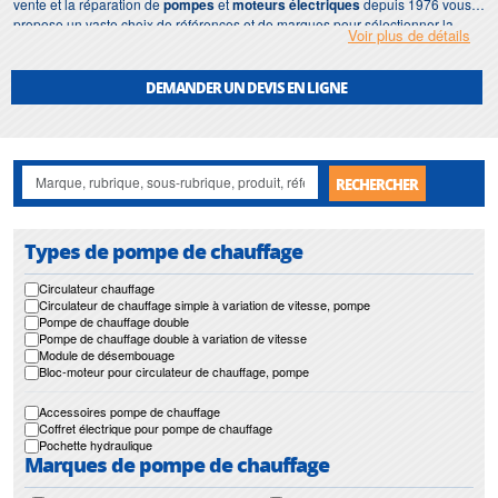
vente et la réparation de
pompes
et
moteurs électriques
depuis 1976 vous
propose un vaste choix de références et de marques pour sélectionner la
Voir plus de détails
pompe de chauffage
correspondant à votre besoin. Notre stock important
nous permet de répondre rapidement à vos moindres demandes. Et ce, dans
les meilleures marques mondiales.
DEMANDER UN DEVIS EN LIGNE
Notre gamme de
pompes de chauffage
s’étend jour après jour avec de
nouvelles solutions et de nouveaux matériaux. La gamme "
pompe de
chauffage
" comprend :
pompe de chauffage simple, circulateur
/
pompe de
chauffage simple à variation de vitesse
/
pompe de chauffage double
/
pompe
RECHERCHER
de chauffage double à variation de vitesse
/
module de désembouage
/
accessoires divers "pompe de chauffage"
Types de pompe de chauffage
Circulateur chauffage
Circulateur de chauffage simple à variation de vitesse, pompe
Pompe de chauffage double
Pompe de chauffage double à variation de vitesse
Module de désembouage
Bloc-moteur pour circulateur de chauffage, pompe
Accessoires pompe de chauffage
Coffret électrique pour pompe de chauffage
Pochette hydraulique
Marques de pompe de chauffage