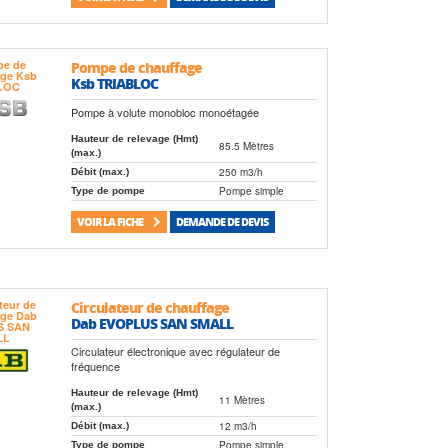
Pompe de chauffage
Ksb TRIABLOC
Pompe à volute monobloc monoétagée
Hauteur de relevage (Hmt)
85.5 Mètres
(max.)
250 m3/h
Débit (max.)
Pompe simple
Type de pompe
VOIR LA FICHE
DEMANDE DE DEVIS
Circulateur de chauffage
Dab EVOPLUS SAN SMALL
Circulateur électronique avec régulateur de
fréquence
Hauteur de relevage (Hmt)
11 Mètres
(max.)
12 m3/h
Débit (max.)
Pompe simple
Type de pompe