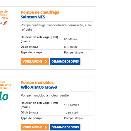
Pompe de chauffage
Salmson NES
Pompe centrifuge monocellulaire normalisée, auto-
refroidie
Hauteur de relevage (Hmt)
90 Mètres
(max.)
600 m3/h
Débit (max.)
Pompe simple
Type de pompe
VOIR LA FICHE
DEMANDE DE DEVIS
Pompe monobloc
Wilo ATMOS GIGA-B
Pompe monobloc à moteur ventilé
Hauteur de relevage (Hmt)
157 Mètres
(max.)
1050 m3/h
Débit (max.)
Pompe simple
Type de pompe
VOIR LA FICHE
DEMANDE DE DEVIS