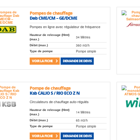
Pompes de chauffage
Dab CME/CM – GE/DCME
Pompes en ligne avec régulateur de fréquence
Hauteur de relevage (Hmt)
34 Mètres
(max.)
360 m3/h
Débit (max.)
Pompe simple
Type de pompe
VOIR LA FICHE
DEMANDE DE DEVIS
Pompe de chauffage
Ksb CALIO S / RIO ECO Z N
Circulateurs de chauffage auto-régulés
Hauteur de relevage (Hmt)
14 Mètres
(max.)
65 m3/h
Débit (max.)
Pompe simple
Type de pompe
VOIR LA FICHE
DEMANDE DE DEVIS