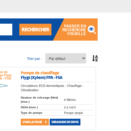
PASSER EN
RECHERCHER
RECHERCHE
VISUELLE
Trier par :
Pompe de chauffage
Flygt (Xylem) FPA - FSA
Circulateurs ECS domestiques . Chauffage -
Climatisation
Hauteur de relevage (Hmt)
6 Mètres
(max.)
5.5 m3/h
Débit (max.)
Pompe simple
Type de pompe
VOIR LA FICHE
DEMANDE DE DEVIS