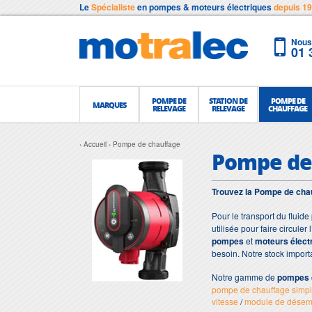
Le
Spécialiste
en pompes & moteurs électriques
depuis 1
Nous 
01 
POMPE DE
STATION DE
POMPE DE
MARQUES
RELEVAGE
RELEVAGE
CHAUFFAGE
Accueil
Pompe de chauffage
Pompe de
Trouvez la Pompe de chauf
Pour le transport du fluide
utilisée pour faire circul
pompes
et
moteurs élect
besoin. Notre stock impor
Notre gamme de
pompes 
pompe de chauffage simple
vitesse
/
module de dése