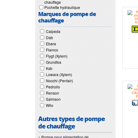
chauffage
Pochette hydraulique
Marques de pompe de
chauffage
Calpeda
Dab
Ebara
Flamco
Flygt (Xylem)
Grundfos
Ksb
Lowara (Xylem)
Nocchi (Pentair)
Pedrollo
Renson
Salmson
Wilo
Autres types de pompe
de chauffage
> Pompe pour alimentation de