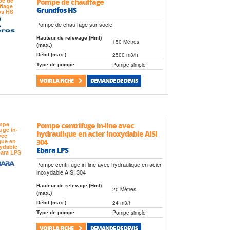
Pompe de chauffage
Grundfos HS
Pompe de chauffage sur socle
Hauteur de relevage (Hmt)
150 Mètres
(max.)
2500 m3/h
Débit (max.)
Pompe simple
Type de pompe
VOIR LA FICHE
DEMANDE DE DEVIS
Pompe centrifuge in-line avec
hydraulique en acier inoxydable AISI
304
Ebara LPS
Pompe centrifuge in-line avec hydraulique en acier
inoxydable AISI 304
Hauteur de relevage (Hmt)
20 Mètres
(max.)
24 m3/h
Débit (max.)
Pompe simple
Type de pompe
VOIR LA FICHE
DEMANDE DE DEVIS