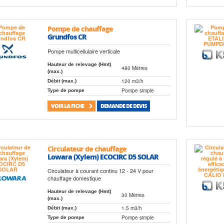
Pompe de chauffage
Grundfos CR
Pompe multicellulaire verticale
Hauteur de relevage (Hmt)
480 Mètres
(max.)
120 m3/h
Débit (max.)
Pompe simple
Type de pompe
VOIR LA FICHE
DEMANDE DE DEVIS
Circulateur de chauffage
Lowara (Xylem) ECOCIRC D5 SOLAR
Circulateur à courant continu 12 - 24 V pour
chauffage domestique
Hauteur de relevage (Hmt)
30 Mètres
(max.)
1.5 m3/h
Débit (max.)
Pompe simple
Type de pompe