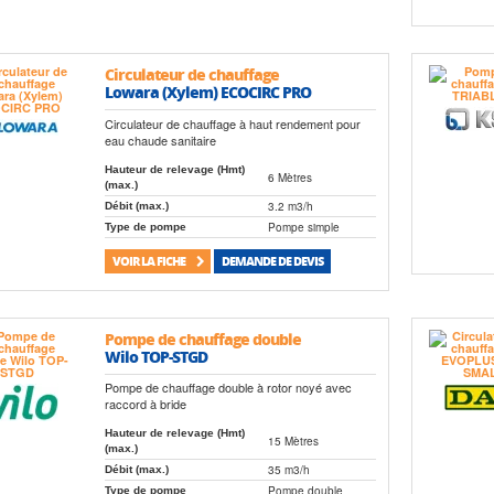
Circulateur de chauffage
Lowara (Xylem) ECOCIRC PRO
Circulateur de chauffage à haut rendement pour
eau chaude sanitaire
Hauteur de relevage (Hmt)
6 Mètres
(max.)
3.2 m3/h
Débit (max.)
Pompe simple
Type de pompe
VOIR LA FICHE
DEMANDE DE DEVIS
Pompe de chauffage double
Wilo TOP-STGD
Pompe de chauffage double à rotor noyé avec
raccord à bride
Hauteur de relevage (Hmt)
15 Mètres
(max.)
35 m3/h
Débit (max.)
Pompe double
Type de pompe