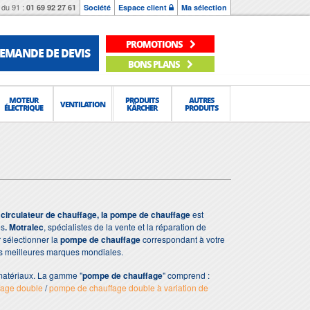
du 91 :
01 69 92 27 61
Société
Espace client
Ma sélection
PROMOTIONS
EMANDE DE DEVIS
BONS PLANS
MOTEUR
PRODUITS
AUTRES
VENTILATION
ÉLECTRIQUE
KÄRCHER
PRODUITS
e
circulateur de chauffage, la pompe de chauffage
est
es
.
Motralec
, spécialistes de la vente et la réparation de
 sélectionner la
pompe de chauffage
correspondant à votre
es meilleures marques mondiales.
 matériaux. La gamme "
pompe de chauffage
" comprend :
fage double
/
pompe de chauffage double à variation de