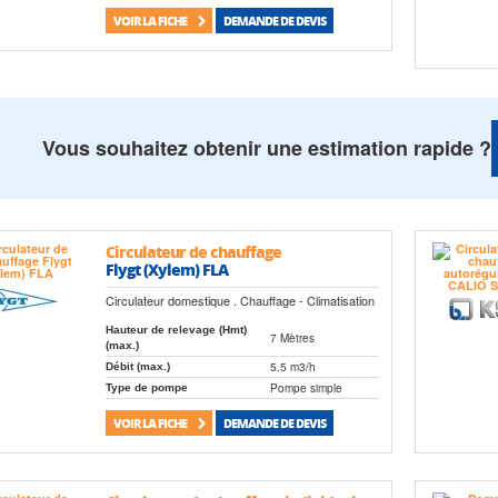
VOIR LA FICHE
DEMANDE DE DEVIS
Vous souhaitez obtenir une estimation rapide ?
Circulateur de chauffage
Flygt (Xylem) FLA
Circulateur domestique . Chauffage - Climatisation
Hauteur de relevage (Hmt)
7 Mètres
(max.)
5.5 m3/h
Débit (max.)
Pompe simple
Type de pompe
VOIR LA FICHE
DEMANDE DE DEVIS