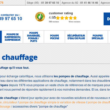
976
Siège (95) :
Agence du 92 :
Agence 
01 39 97 65 10
01 41 46 14 46
customer rating
contacter au :
39 97 65 10
D
4.8
/5
598 reviews
More reviews
POMPE
POMPE DE
IMMERGÉE,
POMPE
RÉCUPÉRATEUR
POMPES
SURPRESSION,
FORAGE /
PISCINE
D'EAU DE PLUIE
SPÉCIALES
SURPRESSEUR
PUITS
 chauffage
fage qu'il vous faut.
 pour échange calorifique, nous utilisons
les pompes de chauffage.
Aussi appelé
er l’eau dans les différentes applications de chauffage, notamment dans les chaudièr
riques
depuis 1976 vous propose un vaste choix de références et de marques pour
tant nous permet de répondre rapidement à vos moindres demandes. Et ce, dans l
de chauffage
s’étend jour après jour avec de nouvelles solutions et de nouveaux
, circulateur
/
pompe de chauffage simple à variation de vitesse
/
pompe de chauf
mbouage
/ accessoires divers "pompe de chauffage"