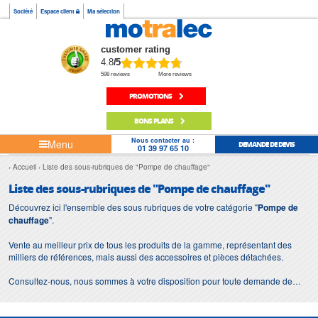
Société
Espace client
Ma sélection
customer rating
4.8
/5
598 reviews
More reviews
PROMOTIONS
BONS PLANS
Nous contacter au :
Menu
DEMANDE DE DEVIS
01 39 97 65 10
Accueil
Liste des sous-rubriques de "Pompe de chauffage"
Liste des sous-rubriques de "Pompe de chauffage"
Découvrez ici l'ensemble des sous rubriques de votre catégorie "
Pompe de
chauffage
".
Vente au meilleur prix de tous les produits de la gamme, représentant des
milliers de références, mais aussi des accessoires et pièces détachées.
Consultez-nous, nous sommes à votre disposition pour toute demande de
devis ou d'information.