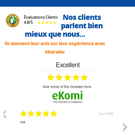
Nos clients
Évaluations Clients
4.8
/
5
parlent bien
mieux que nous...
Ils donnent leur avis sur leur expérience avec
Motralec
Excellent
see some of the reviews here.
03.2026
24.07.2026
n
ras
Monsie
 géré
l'écout
le
bonne 
i a été
est pr