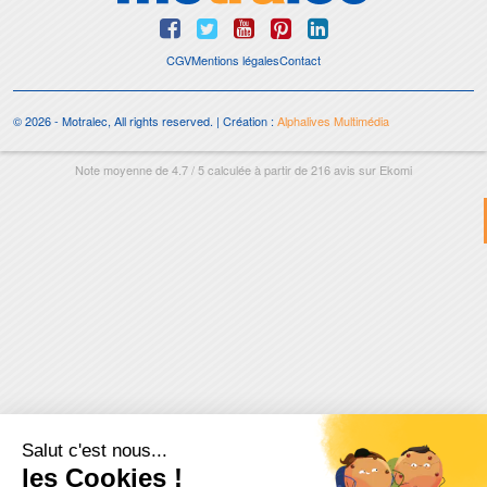
CGV
Mentions légales
Contact
© 2026 - Motralec, All rights reserved. | Création :
Alphalives Multimédia
Note moyenne de
4.7
/
5
calculée à partir de
216
avis sur
Ekomi