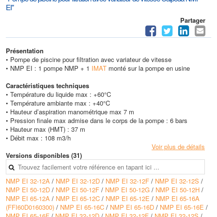
EI"
Partager
Présentation
• Pompe de piscine pour filtration avec variateur de vitesse
• NMP EI : 1 pompe NMP + 1
IMAT
monté sur la pompe en usine
Caractéristiques techniques
• Température du liquide max : +60°C
• Température ambiante max : +40°C
• Hauteur d’aspiration manométrique max 7 m
• Pression finale max admise dans le corps de la pompe : 6 bars
• Hauteur max (HMT) : 37 m
• Débit max : 108 m3/h
Voir plus de détails
Versions disponibles (31)
NMP EI 32-12A
/
NMP EI 32-12D
/
NMP EI 32-12F
/
NMP EI 32-12S
/
NMP EI 50-12D
/
NMP EI 50-12F
/
NMP EI 50-12G
/
NMP EI 50-12H
/
NMP EI 65-12A
/
NMP EI 65-12C
/
NMP EI 65-12E
/
NMP EI 65-16A
(FFI60D0160300)
/
NMP EI 65-16C
/
NMP EI 65-16D
/
NMP EI 65-16E
/
NMP EI 65-16F
/
NMP EI 32-12D
/
NMP EI 32-12F
/
NMP EI 32-12S
/