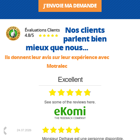
J'ENVOIE MA DEMANDE
Nos clients
Évaluations Clients
4.8
/
5
parlent bien
mieux que nous...
Ils donnent leur avis sur leur expérience avec
Motralec
Excellent
see some of the reviews here.
07.2026
18.07.2026
Monsieur Delhaye est une personne disponible, à
bien ri