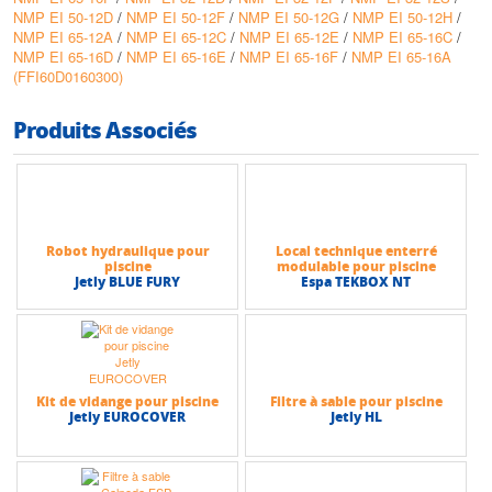
NMP EI 50-12D
/
NMP EI 50-12F
/
NMP EI 50-12G
/
NMP EI 50-12H
/
NMP EI 65-12A
/
NMP EI 65-12C
/
NMP EI 65-12E
/
NMP EI 65-16C
/
NMP EI 65-16D
/
NMP EI 65-16E
/
NMP EI 65-16F
/
NMP EI 65-16A
(FFI60D0160300)
Produits Associés
Robot hydraulique pour
Local technique enterré
piscine
modulable pour piscine
Jetly BLUE FURY
Espa TEKBOX NT
Kit de vidange pour piscine
Filtre à sable pour piscine
Jetly EUROCOVER
Jetly HL