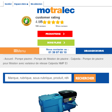
Société
Espace client
Ma sélection
customer rating
4.8
/5
598 reviews
More reviews
PROMOTIONS
BONS PLANS
Nous contacter au :
Menu
DEMANDE DE DEVIS
01 39 97 65 10
Accueil
Pompe piscine
Pompe de filtration de piscine
Calpeda
Pompe de piscine
pour filtration avec variateur de vitesse Calpeda NMP EI
RECHERCHER