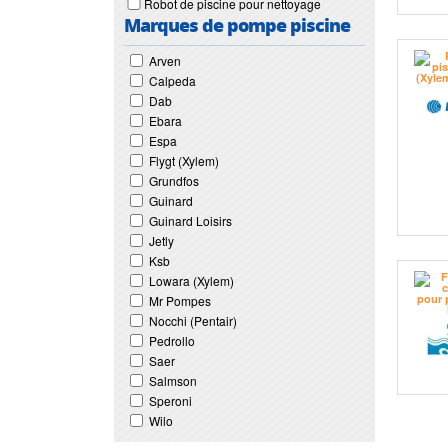
Robot de piscine pour nettoyage
Marques de pompe piscine
Arven
Calpeda
Dab
Ebara
Espa
Flygt (Xylem)
Grundfos
Guinard
Guinard Loisirs
Jetly
Ksb
Lowara (Xylem)
Mr Pompes
Nocchi (Pentair)
Pedrollo
Saer
Salmson
Speroni
Wilo