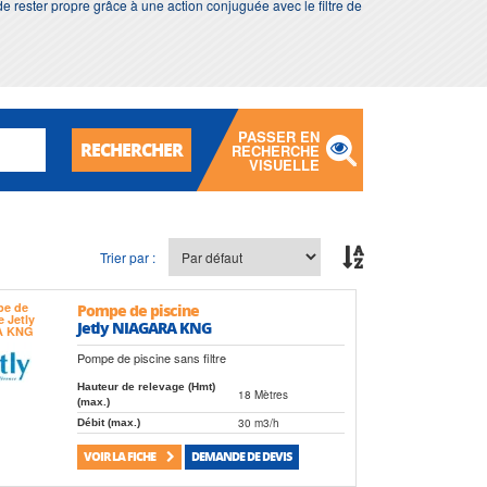
 de rester propre grâce à une action conjuguée avec le filtre de
PASSER EN
RECHERCHER
RECHERCHE
VISUELLE
Trier par :
Pompe de piscine
Jetly NIAGARA KNG
Pompe de piscine sans filtre
Hauteur de relevage (Hmt)
18 Mètres
(max.)
30 m3/h
Débit (max.)
VOIR LA FICHE
DEMANDE DE DEVIS