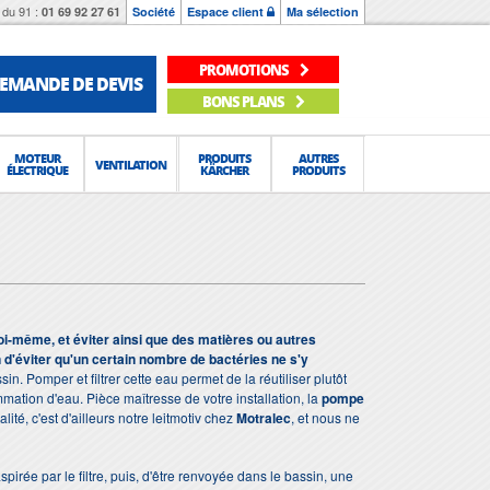
du 91 :
01 69 92 27 61
Société
Espace client
Ma sélection
PROMOTIONS
EMANDE DE DEVIS
BONS PLANS
MOTEUR
PRODUITS
AUTRES
VENTILATION
ÉLECTRIQUE
KÄRCHER
PRODUITS
 soi-même, et éviter ainsi que des matières ou autres
d'éviter qu'un certain nombre de bactéries ne s'y
in. Pomper et filtrer cette eau permet de la réutiliser plutôt
mation d'eau. Pièce maîtresse de votre installation, la
pompe
ité, c'est d'ailleurs notre leitmotiv chez
Motralec
, et nous ne
spirée par le filtre, puis, d'être renvoyée dans le bassin, une