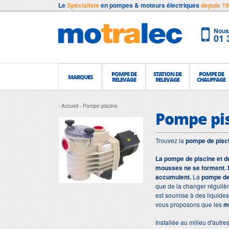
Le
Spécialiste
en pompes & moteurs électriques
depuis 1
Nous 
01 
POMPE DE
STATION DE
POMPE DE
MARQUES
RELEVAGE
RELEVAGE
CHAUFFAGE
Accueil
Pompe piscine
Pompe pi
Trouvez la
pompe de pisc
La pompe de piscine et de 
mousses ne se forment. L
accumulent.
La
pompe de
que de la changer régulièr
est soumise à des liquides 
vous proposons que les
m
Installée au milieu d'autr