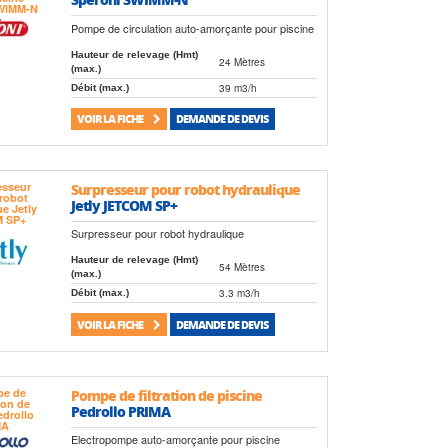
Pompe de circulation auto-amorçante pour piscine
Hauteur de relevage (Hmt)
24 Mètres
(max.)
39 m3/h
Débit (max.)
VOIR LA FICHE
DEMANDE DE DEVIS
Surpresseur pour robot hydraulique
Jetly JETCOM SP+
Surpresseur pour robot hydraulique
Hauteur de relevage (Hmt)
54 Mètres
(max.)
3.3 m3/h
Débit (max.)
VOIR LA FICHE
DEMANDE DE DEVIS
Pompe de filtration de piscine
Pedrollo PRIMA
Electropompe auto-amorçante pour piscine