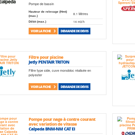
Pompe de bassin
Hauteur de relevage (Hmt)
8.1 Mètres
(max.)
14 m3/h
Débit (max.)
VOIR LA FICHE
DEMANDE DE DEVIS
Filtre pour piscine
Jetly PENTAIR TRITON
Filtre type side, cuve monobloc réalisée en
polyester
VOIR LA FICHE
DEMANDE DE DEVIS
Pompe pour nage à contre courant
avec variation de vitesse
Calpeda BNM-NM CAT EI