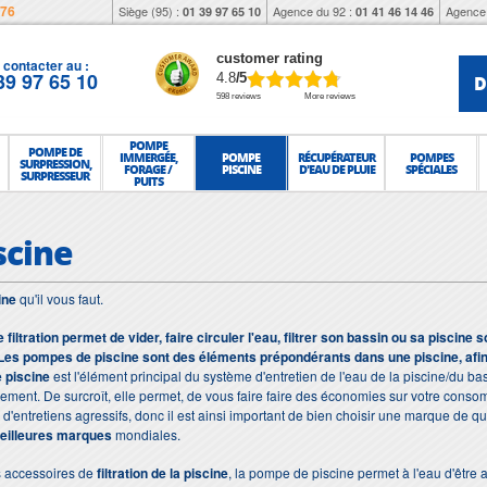
976
Siège (95) :
Agence du 92 :
Agence 
01 39 97 65 10
01 41 46 14 46
customer rating
contacter au :
39 97 65 10
D
4.8
/5
598 reviews
More reviews
POMPE
POMPE DE
IMMERGÉE,
POMPE
RÉCUPÉRATEUR
POMPES
SURPRESSION,
FORAGE /
PISCINE
D'EAU DE PLUIE
SPÉCIALES
SURPRESSEUR
PUITS
scine
ine
qu'il vous faut.
filtration permet de vider, faire circuler l'eau, filtrer son bassin ou sa piscine
es pompes de piscine sont des éléments prépondérants dans une piscine, afin 
 piscine
est l'élément principal du système d'entretien de l'eau de la piscine/du bass
ement. De surcroît, elle permet, de vous faire faire des économies sur votre consom
d'entretiens agressifs, donc il est ainsi important de bien choisir une marque de qual
eilleures marques
mondiales.
es accessoires de
filtration de la piscine
, la pompe de piscine permet à l'eau d'être a