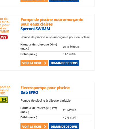
Pompe de piscine auto-amorçante
pour eaux claires
Speroni SWIMM
Pompe de piscine auto-amorçante pour eau claire
Hauteur de relevage (Hmt)
21.5 Mètres
(max.)
126 m3/h
Débit (max.)
VOIR LA FICHE
DEMANDE DE DEVIS
Electropompe pour piscine
Dab EPRO
Pompe de piscine à vitesse variable
Hauteur de relevage (Hmt)
26 Mètres
(max.)
42.6 m3/h
Débit (max.)
VOIR LA FICHE
DEMANDE DE DEVIS