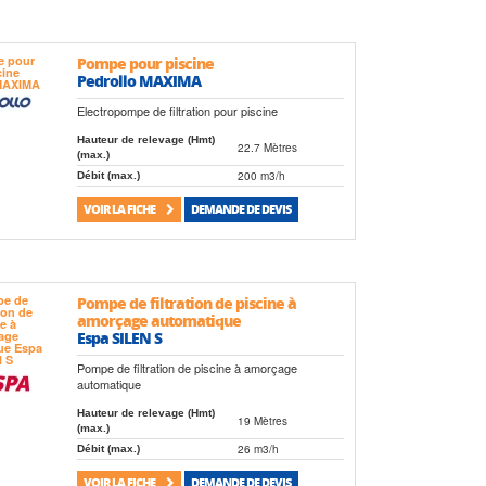
Pompe pour piscine
Pedrollo MAXIMA
Electropompe de filtration pour piscine
Hauteur de relevage (Hmt)
22.7 Mètres
(max.)
200 m3/h
Débit (max.)
VOIR LA FICHE
DEMANDE DE DEVIS
Pompe de filtration de piscine à
amorçage automatique
Espa SILEN S
Pompe de filtration de piscine à amorçage
automatique
Hauteur de relevage (Hmt)
19 Mètres
(max.)
26 m3/h
Débit (max.)
VOIR LA FICHE
DEMANDE DE DEVIS