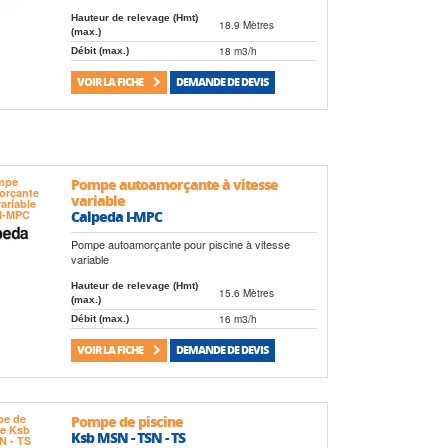
Hauteur de relevage (Hmt)
18.9 Mètres
(max.)
18 m3/h
Débit (max.)
VOIR LA FICHE
DEMANDE DE DEVIS
Pompe autoamorçante à vitesse
variable
Calpeda I-MPC
Pompe autoamorçante pour piscine à vitesse
variable
Hauteur de relevage (Hmt)
15.6 Mètres
(max.)
16 m3/h
Débit (max.)
VOIR LA FICHE
DEMANDE DE DEVIS
Pompe de piscine
Ksb MSN - TSN - TS