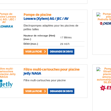
Pompe de piscine
Lowara (Xylem) AG / JEC / AV
Electropompes adaptées pour les piscines de
petites tailles
Hauteur de relevage (Hmt)
17 Mètres
(max.)
29 m3/h
Débit (max.)
VOIR LA FICHE
DEMANDE DE DEVIS
Filtre multi-cartouches pour piscine
Jetly NAGA
Filtre multi-cartouches pour piscine
VOIR LA FICHE
DEMANDE DE DEVIS