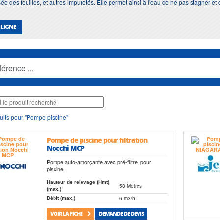
sée des feuilles, et autres impuretés. Elle permet ainsi à l'eau de ne pas stagner et
 LIGNE
uits pour "Pompe piscine"
Pompe de piscine pour filtration
Nocchi MCP
Pompe auto-amorçante avec pré-filtre, pour
piscine
Hauteur de relevage (Hmt)
58 Mètres
(max.)
6 m3/h
Débit (max.)
VOIR LA FICHE
DEMANDE DE DEVIS