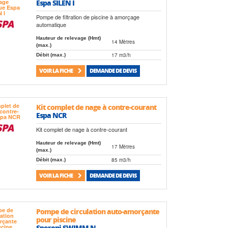
Espa SILEN I
Pompe de filtration de piscine à amorçage
automatique
Hauteur de relevage (Hmt)
14 Mètres
(max.)
17 m3/h
Débit (max.)
VOIR LA FICHE
DEMANDE DE DEVIS
Kit complet de nage à contre-courant
Espa NCR
Kit complet de nage à contre-courant
Hauteur de relevage (Hmt)
17 Mètres
(max.)
85 m3/h
Débit (max.)
VOIR LA FICHE
DEMANDE DE DEVIS
Pompe de circulation auto-amorçante
pour piscine
Speroni SWIMM-N