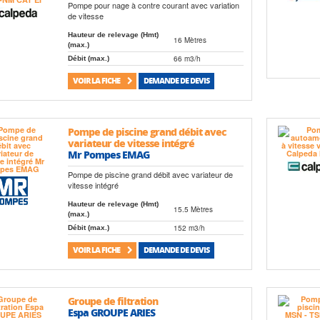
Pompe pour nage à contre courant avec variation
de vitesse
Hauteur de relevage (Hmt)
16 Mètres
(max.)
66 m3/h
Débit (max.)
VOIR LA FICHE
DEMANDE DE DEVIS
Pompe de piscine grand débit avec
variateur de vitesse intégré
Mr Pompes EMAG
Pompe de piscine grand débit avec variateur de
vitesse intégré
Hauteur de relevage (Hmt)
15.5 Mètres
(max.)
152 m3/h
Débit (max.)
VOIR LA FICHE
DEMANDE DE DEVIS
Groupe de filtration
Espa GROUPE ARIES