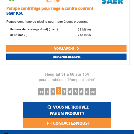
Pompe centrifuge pour nage à contre courant
Saer KSC
Pompe centrifuge de piscine pour nage à contre courant
22 Mètres
Hauteur de relevage (Hmt) (max.)
210 m3/h
Débit (max.)
VOIR LA FICHE
DEMANDE DE DEVIS
Résultat 31 à 60 sur 154
pour la rubrique "Pompe piscine"
2
<<
<
1
3
4
5
6
>
>>
VOUS NE TROUVEZ
PAS UN PRODUIT ?
CONTACTEZ-NOUS !