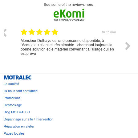
see some of the reviews here.
07.2026
18.07.2026
Monsieur Delhaye est une personne disponible, à
bien ri
l'écoute du client et très aimable - cherchant toujours la
bonne solution et le matériel convenant à l'usage qui en
est prévu
MOTRALEC
La société
Ils nous font confiance
Promotions
Déstockage
Blog MOTRALEC
Dépannage sur site / Intervention
Réparation en atelier
Pages locales