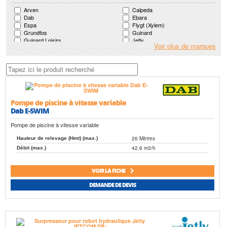
Arven
Calpeda
Dab
Ebara
Espa
Flygt (Xylem)
Grundfos
Guinard
Guinard Loisirs
Jetly
Voir plus de marques
Ksb
Lowara (Xylem)
Mr Pompes
Nocchi (Pentair)
Pedrollo
Saer
Salmson
Speroni
Wilo
Pompe de piscine à vitesse variable
Dab E-SWIM
Pompe de piscine à vitesse variable
26 Mètres
Hauteur de relevage (Hmt) (max.)
42.6 m3/h
Débit (max.)
VOIR LA FICHE
DEMANDE DE DEVIS