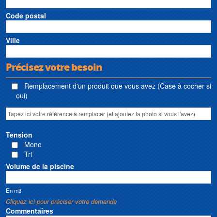
Code postal
Ville
Précisez votre besoin
Remplacement d'un produit que vous avez (Case à cocher si
oui)
Tension
Mono
Tri
Volume de la piscine
En m3
Cliquez ici pour préciser votre demande
Commentaires