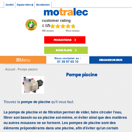
Société
Espace client
Ma sélection
customer rating
4.8
/5
598 reviews
More reviews
PROMOTIONS
BONS PLANS
Nous contacter au :
Menu
DEMANDE DE DEVIS
01 39 97 65 10
Accueil
Pompe piscine
Pompe piscine
Trouvez la
pompe de piscine
qu'il vous faut.
La pompe de piscine et de filtration permet de vider, faire circuler l'eau,
filtrer son bassin ou sa piscine soi-même, et éviter ainsi que des matières
ou autres mousses ne se forment. Les pompes de piscine sont des
éléments prépondérants dans une piscine, afin d'éviter qu'un certain