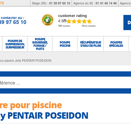
976
Siège (95) :
Agence du 92 :
Agence 
01 39 97 65 10
01 41 46 14 46
customer rating
contacter au :
39 97 65 10
D
4.8
/5
598 reviews
More reviews
POMPE
POMPE DE
IMMERGÉE,
POMPE
RÉCUPÉRATEUR
POMPES
SURPRESSION,
FORAGE /
PISCINE
D'EAU DE PLUIE
SPÉCIALES
SURPRESSEUR
PUITS
 pour piscine Jetly PENTAIR POSEIDON
tre pour piscine
ly PENTAIR POSEIDON