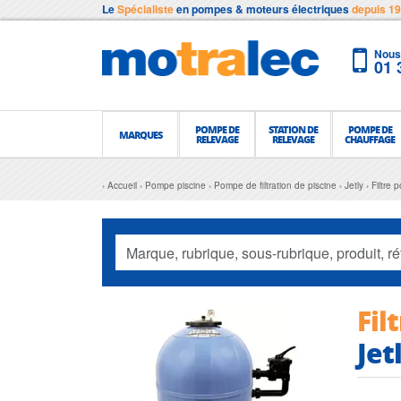
Le
Spécialiste
en pompes & moteurs électriques
depuis 1
Nous 
01 
POMPE DE
STATION DE
POMPE DE
MARQUES
RELEVAGE
RELEVAGE
CHAUFFAGE
Accueil
Pompe piscine
Pompe de filtration de piscine
Jetly
Filtre
Fil
Jet