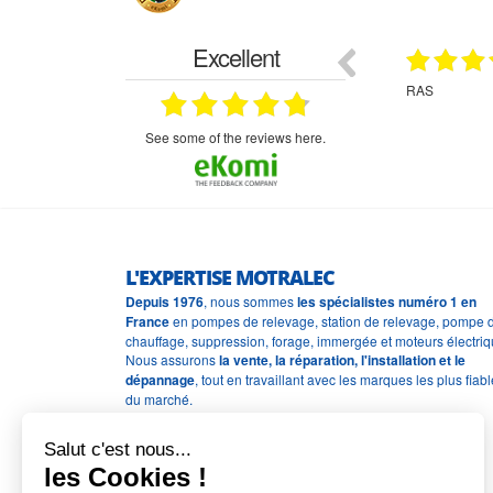
Excellent
18.07.2026
07.07.2026
ne
bien rien a dire .what else
RAS
très aimable
on et le
n est prévu
see some of the reviews here.
L'EXPERTISE MOTRALEC
Depuis 1976
, nous sommes
les spécialistes numéro 1 en
France
en pompes de relevage, station de relevage, pompe 
chauffage, suppression, forage, immergée et moteurs électriq
Nous assurons
la vente, la réparation, l'installation et le
dépannage
, tout en travaillant avec les marques les plus fiab
du marché.