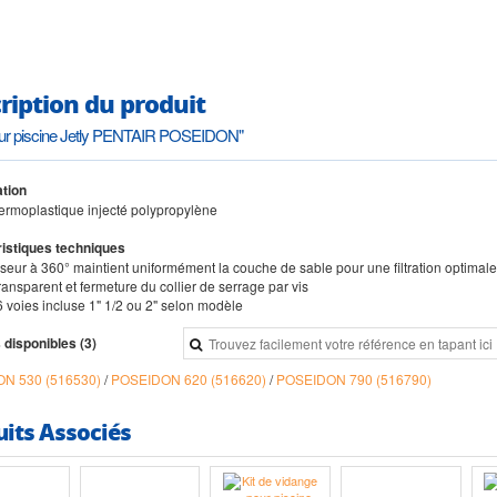
ription du produit
pour piscine Jetly PENTAIR POSEIDON"
tion
thermoplastique injecté polypropylène
istiques techniques
useur à 360° maintient uniformément la couche de sable pour une filtration optimale
ansparent et fermeture du collier de serrage par vis
6 voies incluse 1" 1/2 ou 2" selon modèle
 disponibles (3)
N 530 (516530)
/
POSEIDON 620 (516620)
/
POSEIDON 790 (516790)
uits Associés