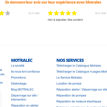
Ils donnent leur avis sur leur expérience avec Motralec
02.07.2026
02.07.2026
rien à signaler, très content
MOTRALEC
NOS SERVICES
La société
Télécharger le Catalogue Motralec
de
Ils nous font confiance
Télécharger le Catalogue 4 pages Mot
ues.
Promotions
Le Service Motralec
les
Déstockage
Location de pompe
Blog MOTRALEC
Réparation atelier / Dépannage sur sit
Dépannage sur site /
Réparation de pompes
Intervention
Réparation de moteurs électriques
Réparation en atelier