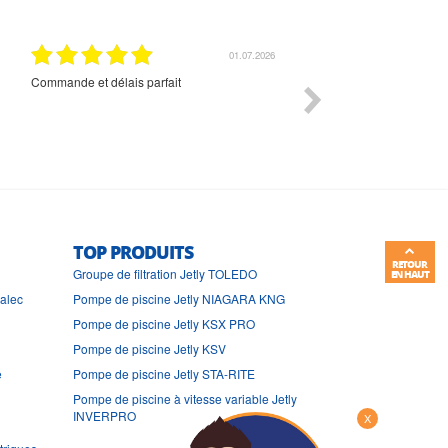
01.07.2026
Commande et délais parfait
Très bon suivi et très bon
TOP PRODUITS
RETOUR
Groupe de filtration Jetly TOLEDO
EN HAUT
ralec
Pompe de piscine Jetly NIAGARA KNG
Pompe de piscine Jetly KSX PRO
Pompe de piscine Jetly KSV
e
Pompe de piscine Jetly STA-RITE
Pompe de piscine à vitesse variable Jetly
INVERPRO
X