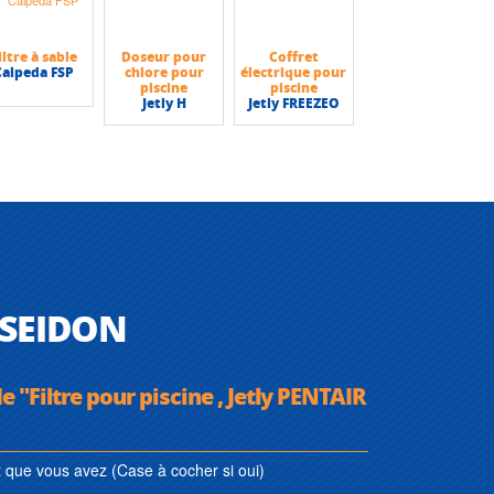
iltre à sable
Doseur pour
Coffret
Calpeda FSP
chlore pour
électrique pour
piscine
piscine
Jetly H
Jetly FREEZEO
POSEIDON
e "Filtre pour piscine , Jetly PENTAIR
que vous avez (Case à cocher si oui)