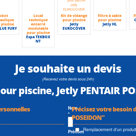
obot
Local
Kit de vidange
Filtre à sable
F
aulique
technique
pour piscine
pour piscine
 piscine
enterré
Jetly
Jetly HL
BLUE FURY
modulable
EUROCOVER
pour piscine
Espa TEKBOX
NT
Je souhaite un devis
(Recevez votre devis sous 24h)
 pour piscine, Jetly PENTAIR 
ersonnelles
Nom
Précisez votre besoin d
*
POSEIDON"
Remplacement d'un produit 
Prénom