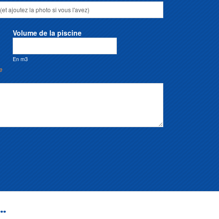
Volume de la piscine
En m3
e
..