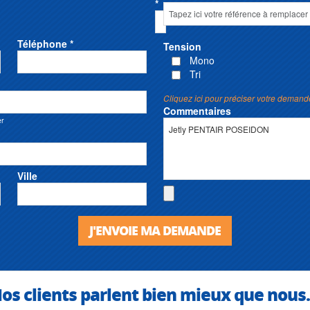
*
Téléphone *
Tension
Mono
Tri
Cliquez ici pour préciser votre demand
Commentaires
er
Ville
J'ENVOIE MA DEMANDE
os clients parlent bien mieux que nous.