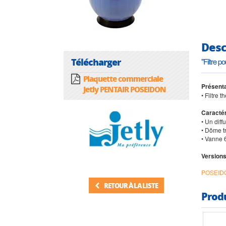
Desc
Télécharger
"Filtre 
Plaquette commerciale
Présenta
Jetly PENTAIR POSEIDON
• Filtre 
Caractér
• Un diff
• Dôme tr
• Vanne 
Versions
POSEIDO
RETOUR À LA LISTE
Prod