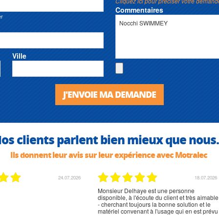
Cliquez ici pour préciser votre demand
Commentaires
er
Ville
J'ENVOIE MA DEMANDE
os clients parlent bien mieux que nous.
Ils donnent leur avis sur leur expérience avec Motralec
24.07.2026
18.07.2026
Monsieur Delhaye est une personne
disponible, à l'écoute du client et très aimable
- cherchant toujours la bonne solution et le
matériel convenant à l'usage qui en est prévu