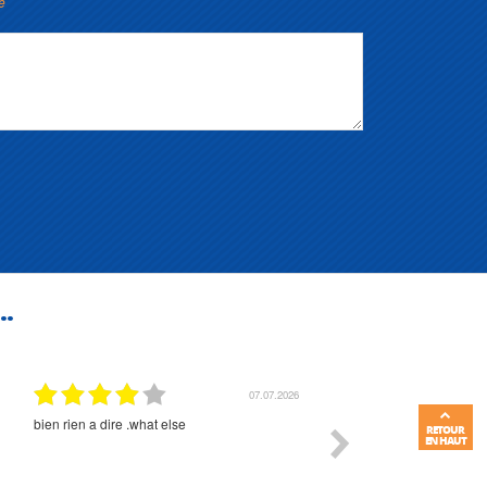
e
..
07.07.2026
bien rien a dire .what else
RAS
RETOUR
EN HAUT