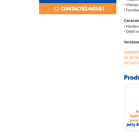
• Vitesse
CONTACTEZ-NOUS !
• Foncti
Caractér
• Hauteu
• Débit 
Versions
SWIMMEY
33 (N72
(N72413
Prod
R
hydr
pour
Jetly 