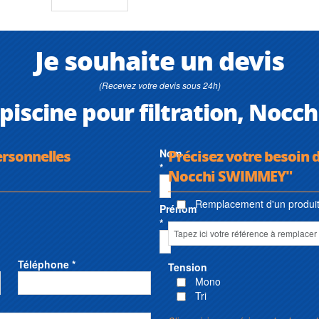
Je souhaite un devis
(Recevez votre devis sous 24h)
piscine pour filtration, Noc
ersonnelles
Nom
Précisez votre besoin d
*
Nocchi SWIMMEY"
Remplacement d'un produit 
Prénom
*
Téléphone *
Tension
Mono
Tri