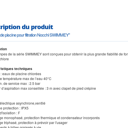
ription du produit
e piscine pour filtration Nocchi SWIMMEY"
tion
pes de la série SWIMMEY sont conçues pour obtenir la plus grande fiabilité de fonct
chlore
istiques techniques
 : eaux de piscine chlorées
de température max de l’eau 40°C
n. de service max : 2.5 bar
 d’aspiration max conseillée : 3 m avec clapet de pied crépine
 électrique asynchrone,ventilé
de protection : IPX5
d'isolation : F
ge monophasé, protection thermique et condensateur incorporés
e triphasé, protection à prévoir par l'usager
nts à billes graissés à vie