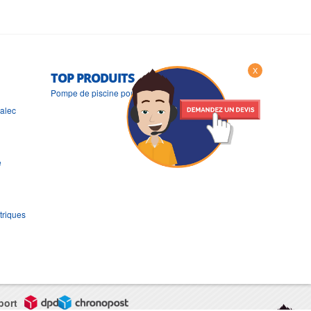
X
TOP PRODUITS
Pompe de piscine pour filtration Nocchi MCP
ralec
e
triques
port