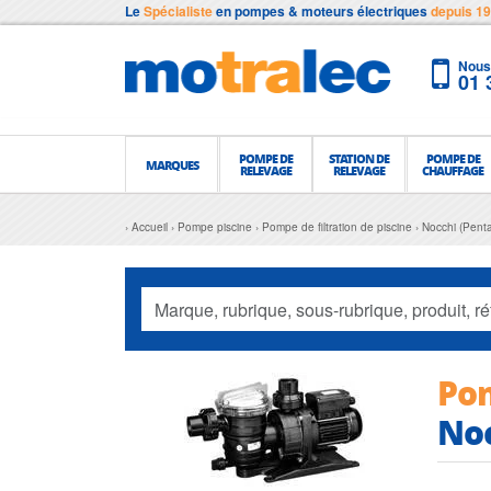
Le
Spécialiste
en pompes & moteurs électriques
depuis 1
Nous 
01 
POMPE DE
STATION DE
POMPE DE
MARQUES
RELEVAGE
RELEVAGE
CHAUFFAGE
Accueil
Pompe piscine
Pompe de filtration de piscine
Nocchi (Penta
Pom
No