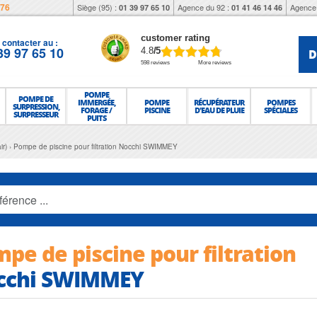
976
Siège (95) :
Agence du 92 :
Agence 
01 39 97 65 10
01 41 46 14 46
customer rating
contacter au :
39 97 65 10
D
4.8
/5
598 reviews
More reviews
POMPE
POMPE DE
IMMERGÉE,
POMPE
RÉCUPÉRATEUR
POMPES
SURPRESSION,
FORAGE /
PISCINE
D'EAU DE PLUIE
SPÉCIALES
SURPRESSEUR
PUITS
ir)
Pompe de piscine pour filtration Nocchi SWIMMEY
pe de piscine pour filtration
cchi SWIMMEY