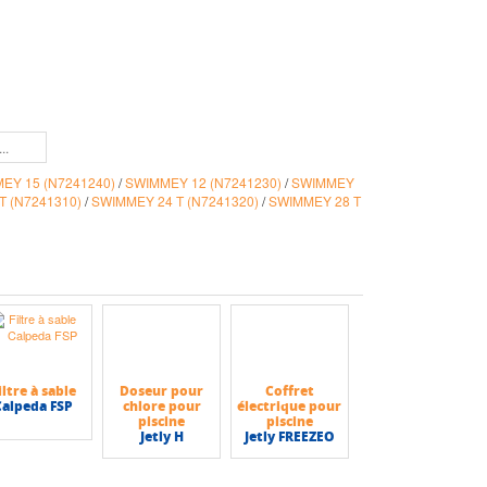
EY 15 (N7241240)
/
SWIMMEY 12 (N7241230)
/
SWIMMEY
T (N7241310)
/
SWIMMEY 24 T (N7241320)
/
SWIMMEY 28 T
iltre à sable
Doseur pour
Coffret
Calpeda FSP
chlore pour
électrique pour
piscine
piscine
Jetly H
Jetly FREEZEO