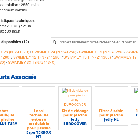
 de rotation : 2850 trs/mn
onnement continu
istiques techniques
r max (HMT) : 21 m
max : 33 m3/h
 disponibles (12)
 28 (N7241270)
/
SWIMMEY 24 (N7241260)
/
SWIMMEY 19 (N7241250)
/
SWIMM
41280)
/
SWIMMEY 12 T (N7241290)
/
SWIMMEY 15 T (N7241300)
/
SWIMMEY 19 
30)
/
SWIMMEY 33 T (N7241340)
uits Associés
obot
Local
Kit de vidange
Filtre à sable
F
aulique
technique
pour piscine
pour piscine
 piscine
enterré
Jetly
Jetly HL
BLUE FURY
modulable
EUROCOVER
pour piscine
Espa TEKBOX
NT