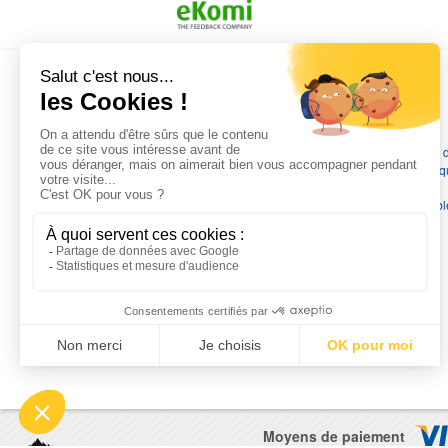
long mais dans l ensemble très satisfait
L'EXPERTISE MOTRALEC
Depuis 1976
, nous sommes
les spécialistes numéro 1 en
France
en pompes de relevage, station de relevage, pompe 
chauffage, suppression, forage, immergée et moteurs électriq
Nous assurons
la vente, la réparation, l'installation et le
dépannage
, tout en travaillant avec les marques les plus fiab
du marché.
Moyens de paiement