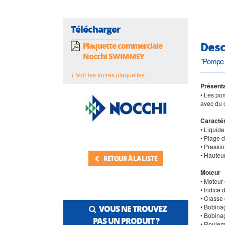
Télécharger
Desc
Plaquette commerciale
Nocchi SWIMMEY
"Pompe d
+ Voir les autres plaquettes
Présenta
• Les pom
avec du 
Caractér
• Liquide
• Plage 
• Pressio
• Hauteur
RETOUR À LA LISTE
Moteur
• Moteur
• Indice 
• Classe 
• Bobina
VOUS NE TROUVEZ
• Bobinag
PAS UN PRODUIT ?
• Rouleme