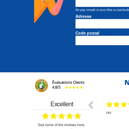
Ne pas remplir si vous êtes un particuli
Adresse
Code postal
N
Évaluations Clients
4.8
/
5
Excellent
29.03.2026
29.03.2026
étitifs,
bonjour commande pompe puit malgré un
ras
mmercial,***
appel en dehors des heures d ouverture votre
commercial a géré ma demande le devis reçu
immédiatement un fois le paiement effectue la
see some of the reviews here.
commande a été valider l envoi a été un peu