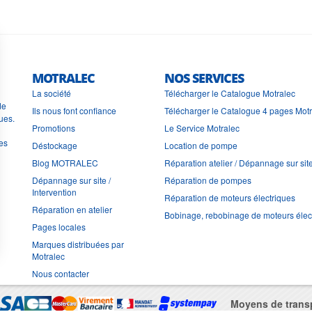
MOTRALEC
NOS SERVICES
La société
Télécharger le Catalogue Motralec
de
Ils nous font confiance
Télécharger le Catalogue 4 pages Mot
ues.
Promotions
Le Service Motralec
les
Déstockage
Location de pompe
Blog MOTRALEC
Réparation atelier / Dépannage sur sit
Dépannage sur site /
Réparation de pompes
Intervention
Réparation de moteurs électriques
Réparation en atelier
Bobinage, rebobinage de moteurs élec
Pages locales
Marques distribuées par
Motralec
Nous contacter
Moyens de trans