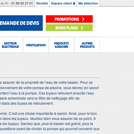
du 91 :
01 69 92 27 61
Société
Espace client
Ma sélection
PROMOTIONS
EMANDE DE DEVIS
BONS PLANS
MOTEUR
PRODUITS
AUTRES
VENTILATION
ÉLECTRIQUE
KÄRCHER
PRODUITS
 assurer de la propreté de l’eau de votre bassin. Pour ce
ctionnement de votre pompe de piscine, vous devrez en savoir
rtant l’eau à la pompe. Ces tuyaux refoulent ensuite l’eau
sera acheminée vers le filtre de nettoyage afin de
e biais des buses de refoulement.
fermé. C’est une chose importante à savoir. Ainsi, pour le bon
i dans les tuyaux. Veuillez bien vous assurer de ce point. À
 les tuyaux. Sachez que, plus le bassin est grand, plus la
questions avant de choisir la pompe qui pourrait convenir aux