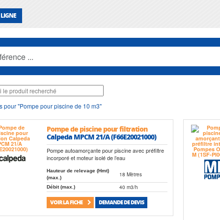
 LIGNE
s pour "Pompe pour piscine de 10 m3"
Pompe de piscine pour filtration
Calpeda MPCM 21/A (F66E20021000)
Pompe autoamorçante pour piscine avec préfiltre
incorporé et moteur isolé de l’eau
Hauteur de relevage (Hmt)
18 Mètres
(max.)
40 m3/h
Débit (max.)
VOIR LA FICHE
DEMANDE DE DEVIS