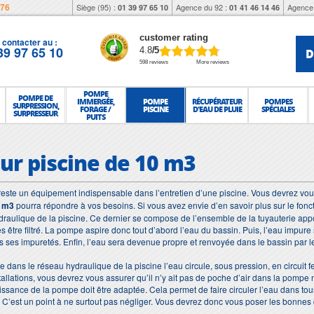
976
Siège (95) :
Agence du 92 :
Agence 
01 39 97 65 10
01 41 46 14 46
customer rating
contacter au :
39 97 65 10
D
4.8
/5
598 reviews
More reviews
POMPE
POMPE DE
IMMERGÉE,
POMPE
RÉCUPÉRATEUR
POMPES
SURPRESSION,
FORAGE /
PISCINE
D'EAU DE PLUIE
SPÉCIALES
SURPRESSEUR
PUITS
r piscine de 10 m3
este un équipement indispensable dans l’entretien d’une piscine. Vous devrez vous
0 m3
pourra répondre à vos besoins. Si vous avez envie d’en savoir plus sur le fon
ydraulique de la piscine. Ce dernier se compose de l’ensemble de la tuyauterie appo
 être filtré. La pompe aspire donc tout d’abord l’eau du bassin. Puis, l’eau impure 
s ses impuretés. Enfin, l’eau sera devenue propre et renvoyée dans le bassin par l
ue dans le réseau hydraulique de la piscine l’eau circule, sous pression, en circuit 
allations, vous devrez vous assurer qu’il n’y ait pas de poche d’air dans la pompe n
ssance de la pompe doit être adaptée. Cela permet de faire circuler l’eau dans tous
 C’est un point à ne surtout pas négliger. Vous devrez donc vous poser les bonnes 