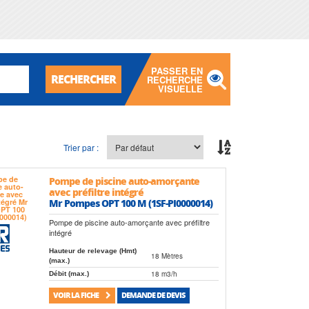
PASSER EN
RECHERCHER
RECHERCHE
VISUELLE
Trier par :
Pompe de piscine auto-amorçante
avec préfiltre intégré
Mr Pompes OPT 100 M (1SF-PI0000014)
Pompe de piscine auto-amorçante avec préfiltre
intégré
Hauteur de relevage (Hmt)
18 Mètres
(max.)
18 m3/h
Débit (max.)
VOIR LA FICHE
DEMANDE DE DEVIS