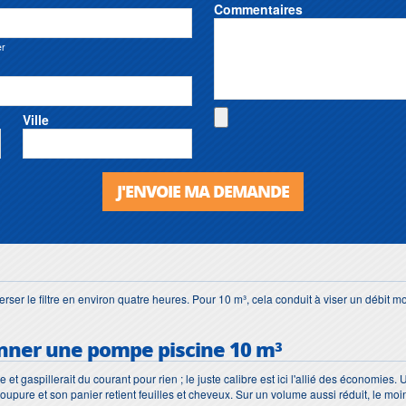
Commentaires
er
Ville
J'ENVOIE MA DEMANDE
averser le filtre en environ quatre heures. Pour 10 m³, cela conduit à viser un débit 
nner une pompe piscine 10 m³
e et gaspillerait du courant pour rien ; le juste calibre est ici l'allié des économie
coupure et son panier retient feuilles et cheveux. Sur un volume aussi réduit, le mo