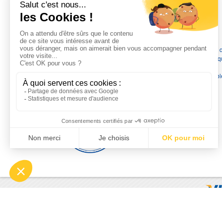
L'EXPERTISE MOTRALEC
Depuis 1976
, nous sommes
les spécialistes numéro 1 en
France
en pompes de relevage, station de relevage, pompe 
chauffage, suppression, forage, immergée et moteurs électriq
Nous assurons
la vente, la réparation, l'installation et le
dépannage
, tout en travaillant avec les marques les plus fiab
du marché.
Moyens de paiement