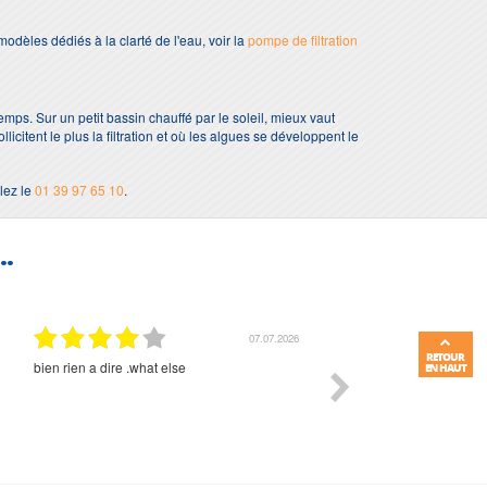
odèles dédiés à la clarté de l'eau, voir la
pompe de filtration
temps. Sur un petit bassin chauffé par le soleil, mieux vaut
licitent le plus la filtration et où les algues se développent le
lez le
01 39 97 65 10
.
..
01.07.2026
RETOUR
Commande et délais parfait
Très bon suivi et très bon
EN HAUT