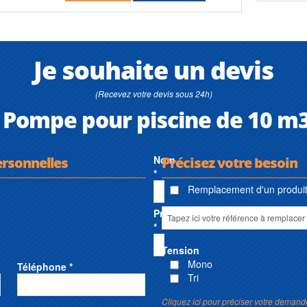
Je souhaite un devis
(Recevez votre devis sous 24h)
Pompe pour piscine de 10 m
ersonnelles
Nom
Précisez votre besoin
*
Remplacement d'un produit 
Prénom
*
Tension
Mono
Téléphone *
Tri
Cliquez ici pour préciser votre demand