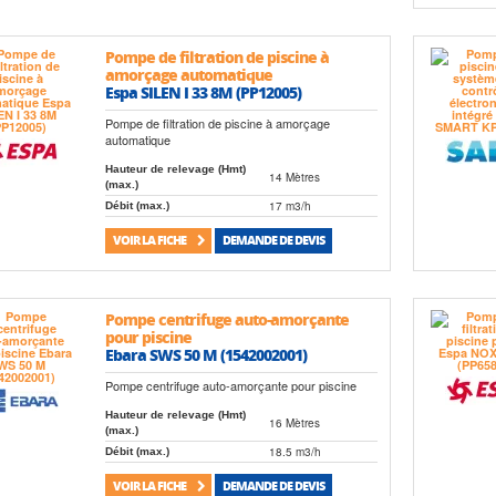
Pompe de filtration de piscine à
amorçage automatique
Espa SILEN I 33 8M (PP12005)
Pompe de filtration de piscine à amorçage
automatique
Hauteur de relevage (Hmt)
14 Mètres
(max.)
17 m3/h
Débit (max.)
VOIR LA FICHE
DEMANDE DE DEVIS
Pompe centrifuge auto-amorçante
pour piscine
Ebara SWS 50 M (1542002001)
Pompe centrifuge auto-amorçante pour piscine
Hauteur de relevage (Hmt)
16 Mètres
(max.)
18.5 m3/h
Débit (max.)
VOIR LA FICHE
DEMANDE DE DEVIS