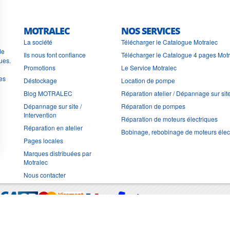
MOTRALEC
NOS SERVICES
La société
Télécharger le Catalogue Motralec
de
Ils nous font confiance
Télécharger le Catalogue 4 pages Mot
ues.
Promotions
Le Service Motralec
les
Déstockage
Location de pompe
Blog MOTRALEC
Réparation atelier / Dépannage sur sit
Dépannage sur site /
Réparation de pompes
Intervention
Réparation de moteurs électriques
Réparation en atelier
Bobinage, rebobinage de moteurs élec
Pages locales
Marques distribuées par
Motralec
Nous contacter
Moyens de trans