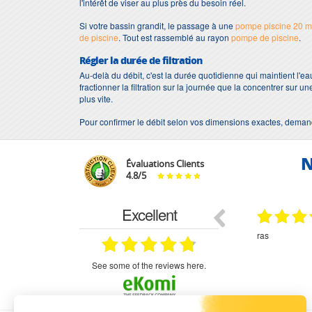
l'intérêt de viser au plus près du besoin réel.
Si votre bassin grandit, le passage à une
pompe piscine 20 m
de piscine
. Tout est rassemblé au rayon
pompe de piscine
.
Régler la durée de filtration
Au-delà du débit, c'est la durée quotidienne qui maintient l'eau
fractionner la filtration sur la journée que la concentrer sur un
plus vite.
Pour confirmer le débit selon vos dimensions exactes, demand
N
Évaluations Clients
4.8
/
5
Excellent
18.07.2026
07.07.2026
ne
bien rien a dire .what else
RAS
très aimable
on et le
n est prévu
see some of the reviews here.