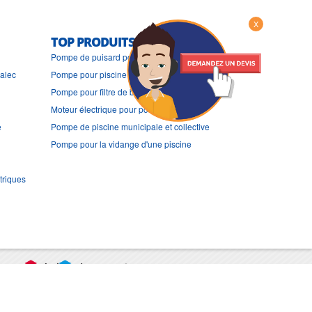
X
TOP PRODUITS
Pompe de puisard pour piscine
ralec
Pompe pour piscine de 50 m3
Pompe pour filtre de bassin et de piscine
Moteur électrique pour pompe piscine
e
Pompe de piscine municipale et collective
Pompe pour la vidange d'une piscine
triques
port
CGV
Mentions légales
Contact