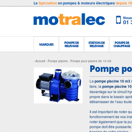
Le
Spécialiste
en pompes & moteurs électriques
depuis 1
Nous 
01 
POMPE DE
STATION DE
POMPE DE
MARQUES
RELEVAGE
RELEVAGE
CHAUFFAGE
Accueil
Pompe piscine
Pompe pour piscine de 10 m3
Pompe pou
La
pompe piscine 10 m3
r
faire, la
pompe piscine 1
davantage sur le circuit h
propre dans le bassin après
débarrasser de l’eau toute
Il est important de noter q
fonctionnement de vos inst
noter également que la pui
pompe doit être puissante.
besoins de votre piscine.