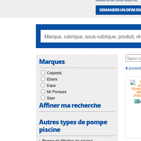
DEMANDER UN DEVIS EN
Marques
6
produit
Calpeda
Ebara
Espa
Mr Pompes
Saer
Affiner ma recherche
Autres types de pompe
piscine
> Pompe de filtration de piscine