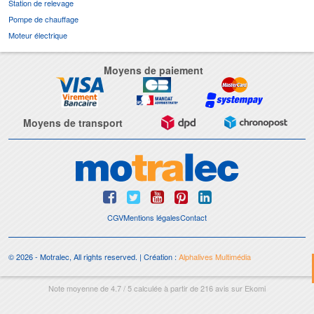
Station de relevage
Pompe de chauffage
Moteur électrique
Moyens de paiement
Moyens de transport
CGV
Mentions légales
Contact
© 2026 - Motralec, All rights reserved. | Création :
Alphalives Multimédia
Note moyenne de
4.7
/
5
calculée à partir de
216
avis sur
Ekomi