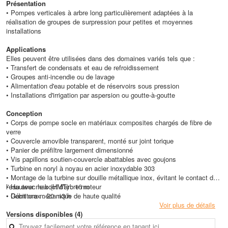
Présentation
• Pompes verticales à arbre long particulièrement adaptées à la
réalisation de groupes de surpression pour petites et moyennes
installations
Applications
Elles peuvent être utilisées dans des domaines variés tels que :
• Transfert de condensats et eau de refroidissement
• Groupes anti-incendie ou de lavage
• Alimentation d'eau potable et de réservoirs sous pression
• Installations d'irrigation par aspersion ou goutte-à-goutte
Conception
• Corps de pompe socle en matériaux composites chargés de fibre de
verre
• Couvercle amovible transparent, monté sur joint torique
• Panier de préfiltre largement dimensionné
• Vis papillons soutien-couvercle abattables avec goujons
• Turbine en noryl à noyau en acier inoxydable 303
• Montage de la turbine sur douille métallique inox, évitant le contact de
l'eau avec le bout d'arbre moteur
• Hauteur max (HMT) : 16 m
• Garniture mécanique de haute qualité
• Débit max : 20 m3/h
• Moteur fermé Mono 230 V, protection : IP 54, Classe F
Voir plus de détails
Versions disponibles (4)
Caractéristiques techniques