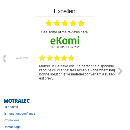
Excellent
see some of the reviews here.
07.2026
18.07.2026
Monsieur Delhaye est une personne disponible, à
bien ri
l'écoute du client et très aimable - cherchant toujours la
bonne solution et le matériel convenant à l'usage qui en
est prévu
MOTRALEC
La société
Ils nous font confiance
Promotions
Déstockage