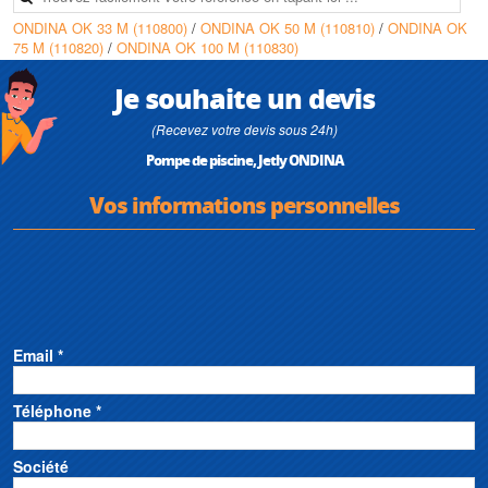
• Température du liquide : de 0°C à +35°C
ONDINA OK 33 M (110800)
/
ONDINA OK 50 M (110810)
/
ONDINA OK
• Hauteur max d'aspiration : 2 m
75 M (110820)
/
ONDINA OK 100 M (110830)
• Température ambiante max : +40°C
• Pression max de service : 2 bars
• Installation fixe en position horizontale
Je souhaite un devis
• Conviennent pour le traitement au sel
(Recevez votre devis sous 24h)
Pompe de piscine, Jetly ONDINA
Vos informations personnelles
Email *
Téléphone *
Société