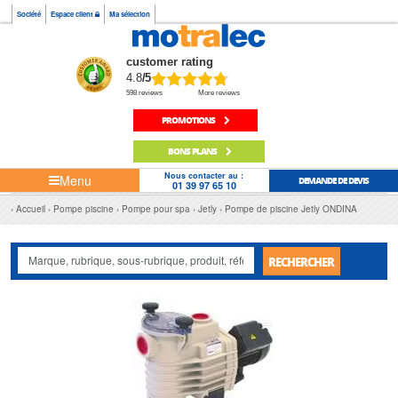
Société
Espace client
Ma sélection
customer rating
4.8
/5
598 reviews
More reviews
PROMOTIONS
BONS PLANS
Nous contacter au :
Menu
DEMANDE DE DEVIS
01 39 97 65 10
Accueil
Pompe piscine
Pompe pour spa
Jetly
Pompe de piscine Jetly ONDINA
RECHERCHER