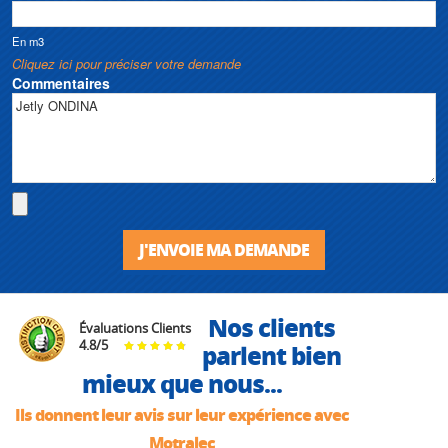
En m3
Cliquez ici pour préciser votre demande
Commentaires
J'ENVOIE MA DEMANDE
Nos clients
Évaluations Clients
4.8
/
5
parlent bien
mieux que nous...
Ils donnent leur avis sur leur expérience avec
Motralec