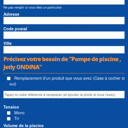
Ne pas remplir si vous êtes un particulier
Adresse
Code postal
Ville
Précisez votre besoin de "Pompe de piscine ,
Jetly ONDINA"
Remplacement d'un produit que vous avez (Case à cocher si
oui)
Tension
Mono
Tri
Volume de la piscine