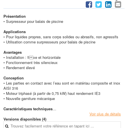
Présentation
• Surpresseur pour balais de piscine
Applications
• Pour liquides propres, sans corps solides ou abrasifs, non agressifs
• Utilisation comme surpresseurs pour balais de piscine
Avantages
• Installation : fixe et horizontale
• Fonctionnement très silencieux
• Rendement élevé
Conception
• Les parties en contact avec l’eau sont en matériau composite et inox
AISI 316
• Moteur triphasé (à partir de 0,75 kW) haut rendement IE3
• Nouvelle garniture mécanique
Caractéristiques techniques
• Température du liquide : de 0 °C à + 40 °C
Voir plus de détails
• Profondeur maxi. d’aspiration : 7 m
Versions disponibles (4)
• Température ambiante maxi. : + 40 °C