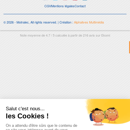
CGV
Mentions légales
Contact
© 2026 - Motralec, All rights reserved. | Création :
Alphalives Multimédia
Note moyenne de
4.7
/
5
calculée à partir de
216
avis sur
Ekomi