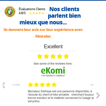
Nos clients
Évaluations Clients
4.8
/
5
parlent bien
mieux que nous...
Ils donnent leur avis sur leur expérience avec
Motralec
Excellent
see some of the reviews here.
07.2026
18.07.2026
Monsieur Delhaye est une personne disponible, à
bien ri
l'écoute du client et très aimable - cherchant toujours la
bonne solution et le matériel convenant à l'usage qui en
est prévu