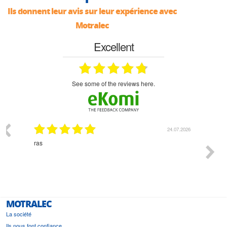
Ils donnent leur avis sur leur expérience avec
Motralec
Excellent
see some of the reviews here.
03.2026
24.07.2026
n
ras
Monsie
 géré
l'écout
le
bonne 
i a été
est pr
MOTRALEC
La société
Ils nous font confiance