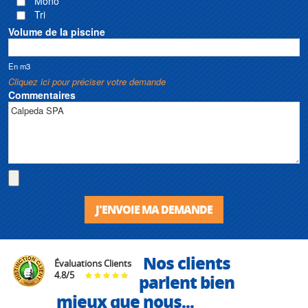
Mono
Tri
Volume de la piscine
En m3
Cliquez ici pour préciser votre demande
Commentaires
J'ENVOIE MA DEMANDE
Nos clients
Évaluations Clients
4.8
/
5
parlent bien
mieux que nous...