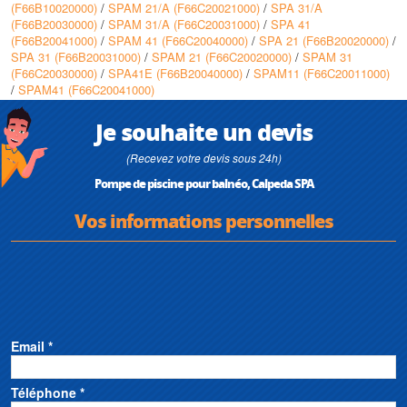
(F66B10020000)
/
SPAM 21/A (F66C20021000)
/
SPA 31/A
(F66B20030000)
/
SPAM 31/A (F66C20031000)
/
SPA 41
(F66B20041000)
/
SPAM 41 (F66C20040000)
/
SPA 21 (F66B20020000)
/
SPA 31 (F66B20031000)
/
SPAM 21 (F66C20020000)
/
SPAM 31
(F66C20030000)
/
SPA41E (F66B20040000)
/
SPAM11 (F66C20011000)
/
SPAM41 (F66C20041000)
Je souhaite un devis
(Recevez votre devis sous 24h)
Pompe de piscine pour balnéo, Calpeda SPA
Vos informations personnelles
Email *
Téléphone *