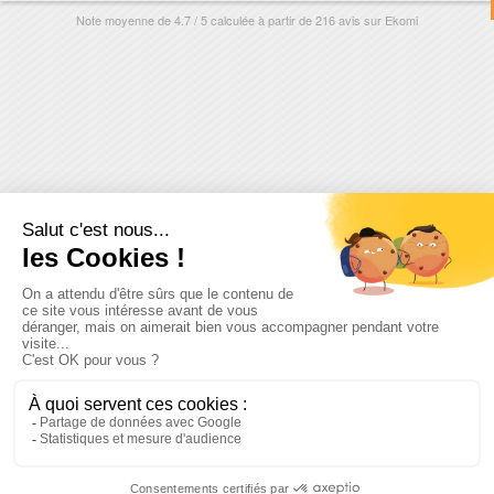
Note moyenne de
4.7
/
5
calculée à partir de
216
avis sur
Ekomi