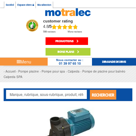
Société
Espace client
Ma sélection
customer rating
4.8
/5
598 reviews
More reviews
PROMOTIONS
BONS PLANS
Nous contacter au :
Menu
DEMANDE DE DEVIS
01 39 97 65 10
Accueil
Pompe piscine
Pompe pour spa
Calpeda
Pompe de piscine pour balnéo
Calpeda SPA
RECHERCHER