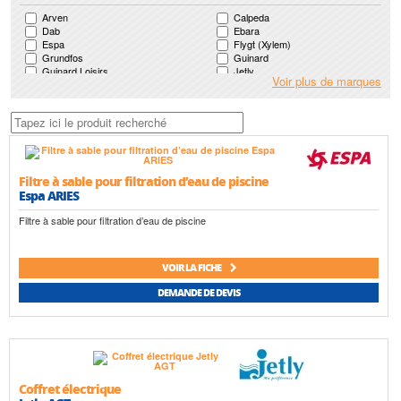
Arven
Calpeda
Dab
Ebara
Espa
Flygt (Xylem)
Grundfos
Guinard
Guinard Loisirs
Jetly
Voir plus de marques
Ksb
Lowara (Xylem)
Mr Pompes
Nocchi (Pentair)
Pedrollo
Saer
Salmson
Speroni
Wilo
Filtre à sable pour filtration d’eau de piscine
Espa ARIES
Filtre à sable pour filtration d’eau de piscine
VOIR LA FICHE
DEMANDE DE DEVIS
Coffret électrique