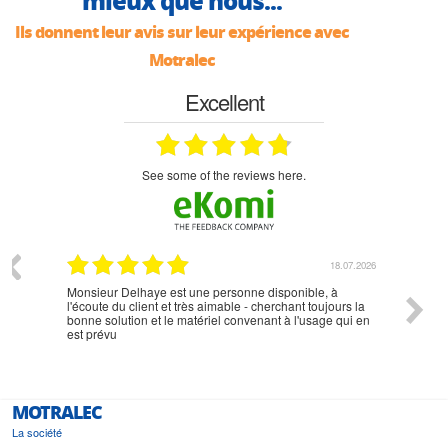
mieux que nous...
Ils donnent leur avis sur leur expérience avec
Motralec
Excellent
see some of the reviews here.
07.2026
18.07.2026
Monsieur Delhaye est une personne disponible, à
bien ri
l'écoute du client et très aimable - cherchant toujours la
bonne solution et le matériel convenant à l'usage qui en
est prévu
MOTRALEC
La société