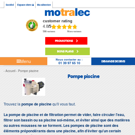
Société
Espace client
Ma sélection
customer rating
4.8
/5
598 reviews
More reviews
PROMOTIONS
BONS PLANS
Nous contacter au :
Menu
DEMANDE DE DEVIS
01 39 97 65 10
Accueil
Pompe piscine
Pompe piscine
Trouvez la
pompe de piscine
qu'il vous faut.
La pompe de piscine et de filtration permet de vider, faire circuler l'eau,
filtrer son bassin ou sa piscine soi-même, et éviter ainsi que des matières
ou autres mousses ne se forment. Les pompes de piscine sont des
éléments prépondérants dans une piscine, afin d'éviter qu'un certain