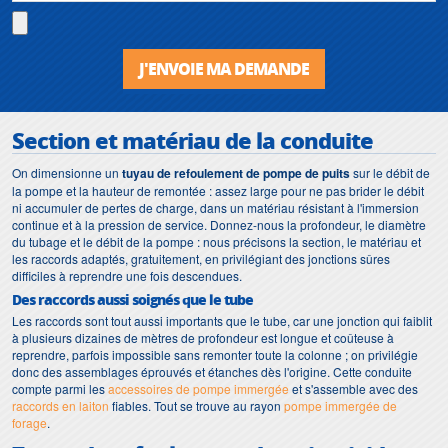
J'ENVOIE MA DEMANDE
Section et matériau de la conduite
On dimensionne un
tuyau de refoulement de pompe de puits
sur le débit de
la pompe et la hauteur de remontée : assez large pour ne pas brider le débit
ni accumuler de pertes de charge, dans un matériau résistant à l'immersion
continue et à la pression de service. Donnez-nous la profondeur, le diamètre
du tubage et le débit de la pompe : nous précisons la section, le matériau et
les raccords adaptés, gratuitement, en privilégiant des jonctions sûres
difficiles à reprendre une fois descendues.
Des raccords aussi soignés que le tube
Les raccords sont tout aussi importants que le tube, car une jonction qui faiblit
à plusieurs dizaines de mètres de profondeur est longue et coûteuse à
reprendre, parfois impossible sans remonter toute la colonne ; on privilégie
donc des assemblages éprouvés et étanches dès l'origine. Cette conduite
compte parmi les
accessoires de pompe immergée
et s'assemble avec des
raccords en laiton
fiables. Tout se trouve au rayon
pompe immergée de
forage
.