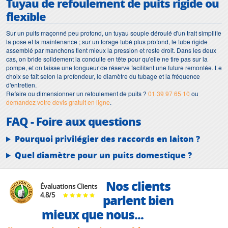
Tuyau de refoulement de puits rigide ou
flexible
Sur un puits maçonné peu profond, un tuyau souple déroulé d'un trait simplifie
la pose et la maintenance ; sur un forage tubé plus profond, le tube rigide
assemblé par manchons tient mieux la pression et reste droit. Dans les deux
cas, on bride solidement la conduite en tête pour qu'elle ne tire pas sur la
pompe, et on laisse une longueur de réserve facilitant une future remontée. Le
choix se fait selon la profondeur, le diamètre du tubage et la fréquence
d'entretien.
Refaire ou dimensionner un refoulement de puits ?
01 39 97 65 10
ou
demandez votre devis gratuit en ligne
.
FAQ - Foire aux questions
Pourquoi privilégier des raccords en laiton ?
Quel diamètre pour un puits domestique ?
Nos clients
Évaluations Clients
4.8
/
5
parlent bien
mieux que nous...