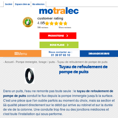
Société
Espace client
Ma sélection
customer rating
4.8
/5
598 reviews
More reviews
PROMOTIONS
BONS PLANS
Nous contacter au :
Menu
DEMANDE DE DEVIS
01 39 97 65 10
Accueil
Pompe immergée, forage / puits
Tuyau de refoulement de pompe de puits
Tuyau de refoulement de
pompe de puits
Dans un puits, l'eau ne remonte pas toute seule : le
tuyau de refoulement de
pompe de puits
conduit le flux depuis la pompe immergée jusqu'à la surface.
C'est une pièce que l'on oublie parfois au moment du choix, mais sa section et
sa qualité pèsent directement sur le débit qui arrive au robinet et sur la durée
de vie de la colonne. Une conduite trop fine ou des jonctions médiocres et
c'est toute l'installation qui sous-performe.