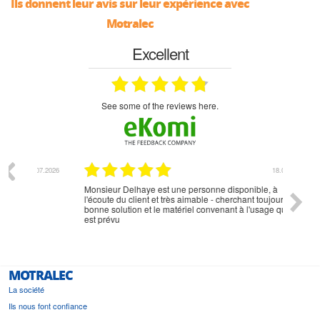
Ils donnent leur avis sur leur expérience avec
Motralec
Excellent
see some of the reviews here.
07.2026
18.07.2026
Monsieur Delhaye est une personne disponible, à
bien ri
l'écoute du client et très aimable - cherchant toujours la
bonne solution et le matériel convenant à l'usage qui en
est prévu
MOTRALEC
La société
Ils nous font confiance