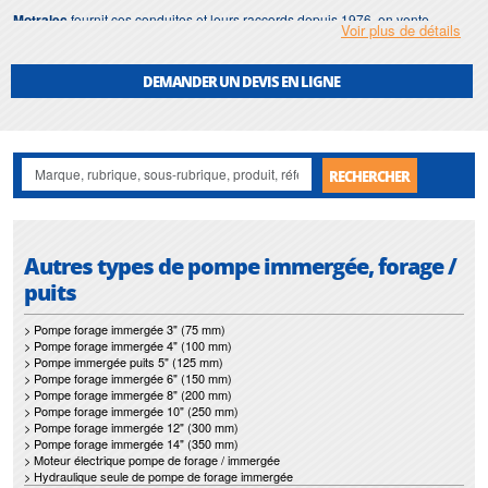
Motralec
fournit ces conduites et leurs raccords depuis 1976, en vente
Voir plus de détails
nationale et à l'export, pour les particuliers comme pour les pros. En Île-de-
France, nous assurons la pose et la reprise des refoulements de puits, toutes
marques de pompes confondues.
DEMANDER UN DEVIS EN LIGNE
RECHERCHER
Autres types de pompe immergée, forage /
puits
> Pompe forage immergée 3" (75 mm)
> Pompe forage immergée 4" (100 mm)
> Pompe immergée puits 5" (125 mm)
> Pompe forage immergée 6" (150 mm)
> Pompe forage immergée 8" (200 mm)
> Pompe forage immergée 10" (250 mm)
> Pompe forage immergée 12" (300 mm)
> Pompe forage immergée 14" (350 mm)
> Moteur électrique pompe de forage / immergée
> Hydraulique seule de pompe de forage immergée