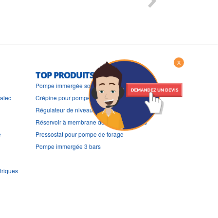
X
TOP PRODUITS
Pompe immergée solaire pour forage
ralec
Crépine pour pompe immergée
Régulateur de niveau de pompe de puits
Réservoir à membrane de pompe de puits
e
Pressostat pour pompe de forage
Pompe immergée 3 bars
triques