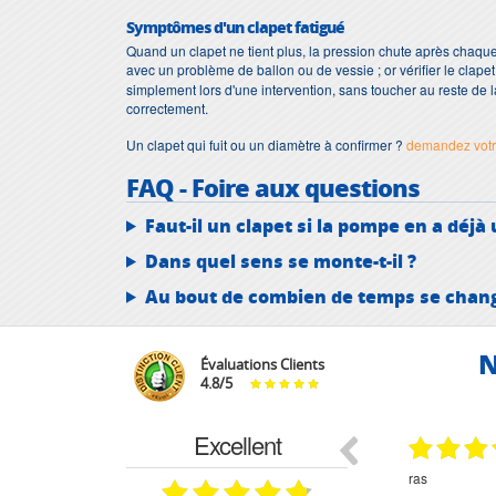
Symptômes d'un clapet fatigué
Quand un clapet ne tient plus, la pression chute après chaque
avec un problème de ballon ou de vessie ; or vérifier le clapet 
simplement lors d'une intervention, sans toucher au reste de l
correctement.
Un clapet qui fuit ou un diamètre à confirmer ?
demandez votre
FAQ - Foire aux questions
Faut-il un clapet si la pompe en a déjà 
Dans quel sens se monte-t-il ?
Au bout de combien de temps se change
N
Évaluations Clients
4.8
/
5
Excellent
29.03.2026
29.03.2026
étitifs,
bonjour commande pompe puit malgré un
ras
mmercial,***
appel en dehors des heures d ouverture votre