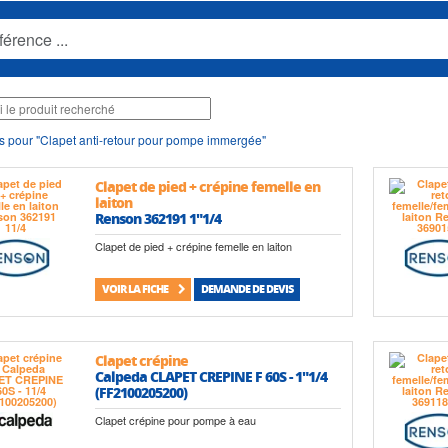
s pour "Clapet anti-retour pour pompe immergée"
Clapet de pied + crépine femelle en
laiton
Renson 362191 1"1/4
Clapet de pied + crépine femelle en laiton
VOIR LA FICHE
DEMANDE DE DEVIS
Clapet crépine
Calpeda CLAPET CREPINE F 60S - 1"1/4
(FF2100205200)
Clapet crépine pour pompe à eau