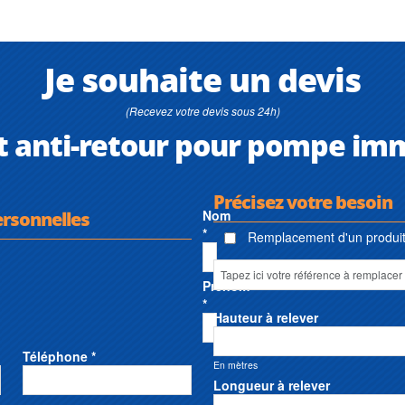
Je souhaite un devis
(Recevez votre devis sous 24h)
t anti-retour pour pompe im
Précisez votre besoin
ersonnelles
Nom
*
Remplacement d'un produit 
Prénom
*
Hauteur à relever
Téléphone *
En mètres
Longueur à relever