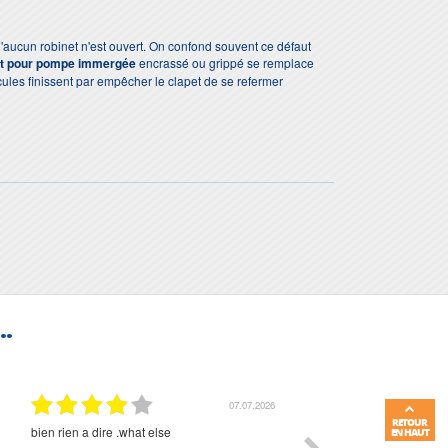
u'aucun robinet n'est ouvert. On confond souvent ce défaut
et pour pompe immergée
encrassé ou grippé se remplace
cules finissent par empêcher le clapet de se refermer
..
07.07.2026
RETOUR
bien rien a dire .what else
RAS
EN HAUT