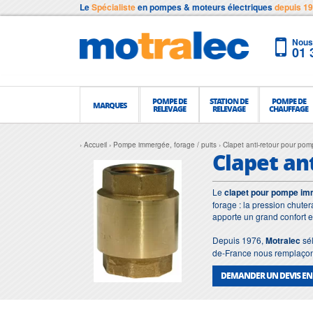
Le
Spécialiste
en pompes & moteurs électriques
depuis 1
Nous 
01 
POMPE DE
STATION DE
POMPE DE
MARQUES
RELEVAGE
RELEVAGE
CHAUFFAGE
Accueil
Pompe immergée, forage / puits
Clapet anti-retour pour po
Clapet an
Le
clapet pour pompe i
forage : la pression chute
apporte un grand confort 
Depuis 1976,
Motralec
sél
de-France nous remplaçons 
DEMANDER UN DEVIS EN