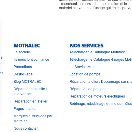
- cherchant toujours la bonne solution et le
matériel convenant à l'usage qui en est prévu
MOTRALEC
NOS SERVICES
La société
Télécharger le Catalogue Motralec
de
Ils nous font confiance
Télécharger le Catalogue 4 pages Mot
ues.
Promotions
Le Service Motralec
les
Déstockage
Location de pompe
Blog MOTRALEC
Réparation atelier / Dépannage sur sit
Dépannage sur site /
Réparation de pompes
Intervention
Réparation de moteurs électriques
Réparation en atelier
Bobinage, rebobinage de moteurs élec
Pages locales
Marques distribuées par
Motralec
Nous contacter