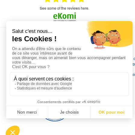
commercial a géré ma demande le devis reçu
immédiatement un fois le paiement effectue la
see some of the reviews here.
commande a été valider l envoi a été un peu
long mais dans l ensemble très satisfait
L'EXPERTISE MOTRALEC
Depuis 1976
, nous sommes
les spécialistes numéro 1 en
France
en pompes de relevage, station de relevage, pompe 
chauffage, suppression, forage, immergée et moteurs électriq
Nous assurons
la vente, la réparation, l'installation et le
dépannage
, tout en travaillant avec les marques les plus fiab
du marché.