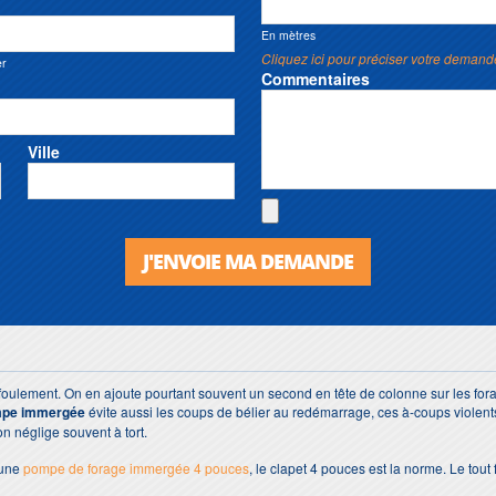
En mètres
Cliquez ici pour préciser votre demand
er
Commentaires
Ville
J'ENVOIE MA DEMANDE
ulement. On en ajoute pourtant souvent un second en tête de colonne sur les forage
mpe immergée
évite aussi les coups de bélier au redémarrage, ces à-coups violents 
n néglige souvent à tort.
 une
pompe de forage immergée 4 pouces
, le clapet 4 pouces est la norme. Le tout