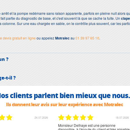
 arrêt et la pompe redémarre sans raison apparente, parfois en pleine nuit alors q
fait partie du diagnostic de base, et c'est souvent là que se cache la fuite. Un
clap
a colonne. Sur une eau chargée en sable, on le contrôle plus souvent, car les parti
 devis gratuit en ligne
ou appelez
Motralec
au
01 39 97 65 10
.
un ?
-t-il ?
os clients parlent bien mieux que nous.
Ils donnent leur avis sur leur expérience avec Motralec
24.07.2026
18.07.2026
Monsieur Delhaye est une personne
disponible, à l'écoute du client et très aimable