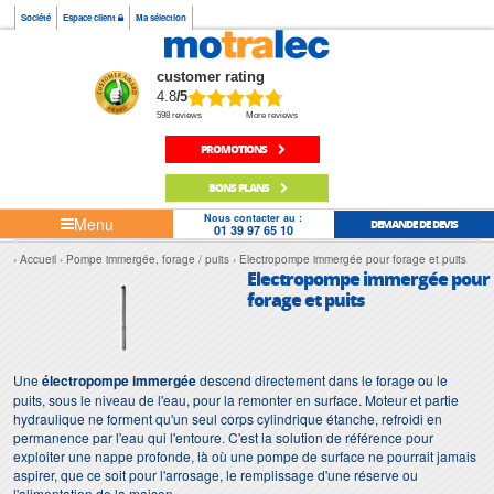
Société
Espace client
Ma sélection
customer rating
4.8
/5
598 reviews
More reviews
PROMOTIONS
BONS PLANS
Nous contacter au :
Menu
DEMANDE DE DEVIS
01 39 97 65 10
Accueil
Pompe immergée, forage / puits
Electropompe immergée pour forage et puits
Electropompe immergée pour
forage et puits
Une
électropompe immergée
descend directement dans le forage ou le
puits, sous le niveau de l'eau, pour la remonter en surface. Moteur et partie
hydraulique ne forment qu'un seul corps cylindrique étanche, refroidi en
permanence par l'eau qui l'entoure. C'est la solution de référence pour
exploiter une nappe profonde, là où une pompe de surface ne pourrait jamais
aspirer, que ce soit pour l'arrosage, le remplissage d'une réserve ou
l'alimentation de la maison.