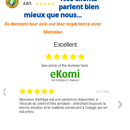
4.8
/
5
parlent bien
mieux que nous...
Ils donnent leur avis sur leur expérience avec
Motralec
Excellent
see some of the reviews here.
07.2026
18.07.2026
Monsieur Delhaye est une personne disponible, à
bien ri
l'écoute du client et très aimable - cherchant toujours la
bonne solution et le matériel convenant à l'usage qui en
est prévu