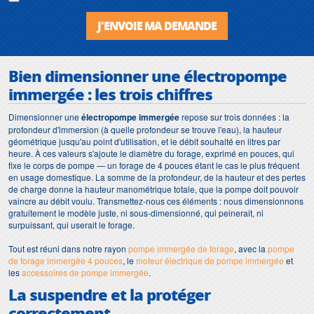
J'ENVOIE MA DEMANDE
Bien dimensionner une électropompe
immergée : les trois chiffres
Dimensionner une
électropompe immergée
repose sur trois données : la
profondeur d'immersion (à quelle profondeur se trouve l'eau), la hauteur
géométrique jusqu'au point d'utilisation, et le débit souhaité en litres par
heure. À ces valeurs s'ajoute le diamètre du forage, exprimé en pouces, qui
fixe le corps de pompe — un forage de 4 pouces étant le cas le plus fréquent
en usage domestique. La somme de la profondeur, de la hauteur et des pertes
de charge donne la hauteur manométrique totale, que la pompe doit pouvoir
vaincre au débit voulu. Transmettez-nous ces éléments : nous dimensionnons
gratuitement le modèle juste, ni sous-dimensionné, qui peinerait, ni
surpuissant, qui userait le forage.
Tout est réuni dans notre rayon
pompe immergée de forage
, avec la
pompe
de forage immergée 4 pouces
, le
moteur électrique de pompe immergée
et
les
accessoires de pompe immergée
.
La suspendre et la protéger
correctement