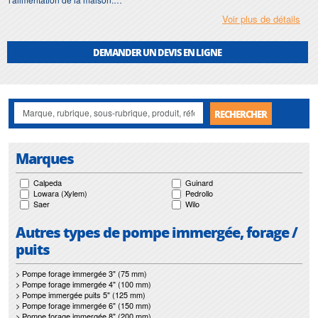
Voir plus de détails
Motralec
vend ces pompes depuis 1976, dans toutes les grandes marques,
les dimensionne gratuitement et les répare. La vente et la livraison se font
partout en France et à l'export, tandis que l'installation et le dépannage sont
DEMANDER UN DEVIS EN LIGNE
assurés en Île-de-France, pour les particuliers comme pour les
professionnels.
RECHERCHER
Marques
Calpeda
Guinard
Lowara (Xylem)
Pedrollo
Saer
Wilo
Autres types de pompe immergée, forage /
puits
> Pompe forage immergée 3" (75 mm)
> Pompe forage immergée 4" (100 mm)
> Pompe immergée puits 5" (125 mm)
> Pompe forage immergée 6" (150 mm)
> Pompe forage immergée 8" (200 mm)