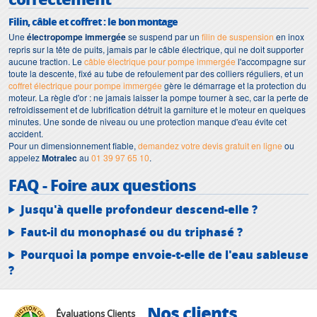
Filin, câble et coffret : le bon montage
Une
électropompe immergée
se suspend par un
filin de suspension
en inox
repris sur la tête de puits, jamais par le câble électrique, qui ne doit supporter
aucune traction. Le
câble électrique pour pompe immergée
l'accompagne sur
toute la descente, fixé au tube de refoulement par des colliers réguliers, et un
coffret électrique pour pompe immergée
gère le démarrage et la protection du
moteur. La règle d'or : ne jamais laisser la pompe tourner à sec, car la perte de
refroidissement et de lubrification détruit la garniture et le moteur en quelques
minutes. Une sonde de niveau ou une protection manque d'eau évite cet
accident.
Pour un dimensionnement fiable,
demandez votre devis gratuit en ligne
ou
appelez
Motralec
au
01 39 97 65 10
.
FAQ - Foire aux questions
Jusqu'à quelle profondeur descend-elle ?
Faut-il du monophasé ou du triphasé ?
Pourquoi la pompe envoie-t-elle de l'eau sableuse
?
Nos clients
Évaluations Clients