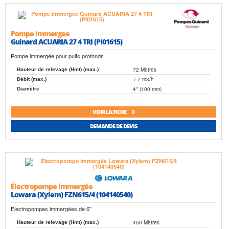
Pompe immergee
Guinard ACUARIA 27 4 TRI (PI01615)
Pompe immergée pour puits profonds
72 Mètres
Hauteur de relevage (Hmt) (max.)
7.7 m3/h
Débit (max.)
4" (100 mm)
Diamètre
VOIR LA FICHE
DEMANDE DE DEVIS
Électropompe immergée
Lowara (Xylem) FZN615/4 (104140540)
Électropompes immergées de 6"
450 Mètres
Hauteur de relevage (Hmt) (max.)