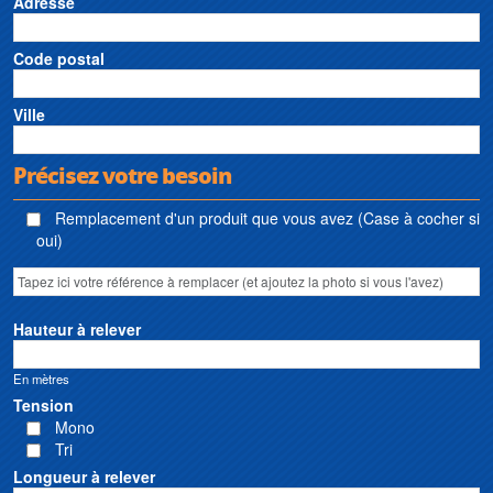
Adresse
Code postal
Ville
Précisez votre besoin
Remplacement d'un produit que vous avez (Case à cocher si
oui)
Hauteur à relever
En mètres
Tension
Mono
Tri
Longueur à relever