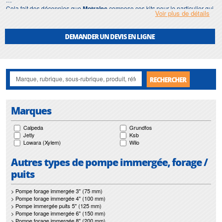
Cela fait des décennies que
Motralec
compose ces kits pour le particulier qui
Voir plus de détails
équipe son premier forage comme pour l'installateur qui veut une solution clé
en main. Nous livrons en France et à l'export et, en Île-de-France, nous
pouvons aussi poser et raccorder l'ensemble sur place, du dimensionnement
DEMANDER UN DEVIS EN LIGNE
initial jusqu'à la mise en eau du forage.
RECHERCHER
Marques
Calpeda
Grundfos
Jetly
Ksb
Lowara (Xylem)
Wilo
Autres types de pompe immergée, forage /
puits
> Pompe forage immergée 3" (75 mm)
> Pompe forage immergée 4" (100 mm)
> Pompe immergée puits 5" (125 mm)
> Pompe forage immergée 6" (150 mm)
> Pompe forage immergée 8" (200 mm)