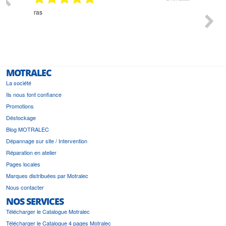
Monsieur Delhaye est une personne disponible, à
bien ri
l'écoute du client et très aimable - cherchant toujours la
bonne solution et le matériel convenant à l'usage qui en
est prévu
MOTRALEC
La société
Ils nous font confiance
Promotions
Déstockage
Blog MOTRALEC
Dépannage sur site / Intervention
Réparation en atelier
Pages locales
Marques distribuées par Motralec
Nous contacter
NOS SERVICES
Télécharger le Catalogue Motralec
Télécharger le Catalogue 4 pages Motralec