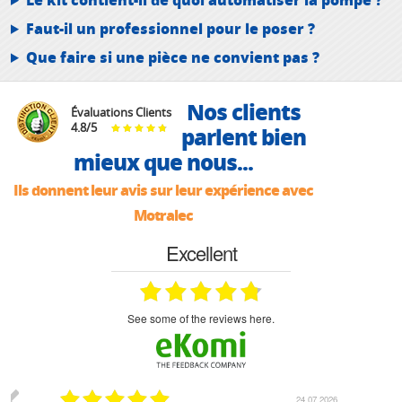
Faut-il un professionnel pour le poser ?
Que faire si une pièce ne convient pas ?
Nos clients
Évaluations Clients
4.8
/
5
parlent bien
mieux que nous...
Ils donnent leur avis sur leur expérience avec
Motralec
Excellent
see some of the reviews here.
07.2026
18.07.2026