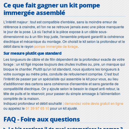
Ce que fait gagner un kit pompe
immergée assemblé
L'intérêt majeur : tout est compatible d'emblée, sans la moindre erreur de
référence à craindre, et l'on ne se retrouve jamais avec une pièce manquante
le jour de la pose. Là où l'achat à la pièce expose à un câble sous-
dimensionné ou à un filin trop juste, l'ensemble préparé garantit la cohérence
électrique et mécanique du montage. On choisit le kit selon la profondeur et le
débit dans le rayon
pompe immergée de forage
.
Sur mesure plutôt que standard
Les longueurs de câble et de filin dépendent de la profondeur exacte de votre
forage : un kit figé impose toujours des chutes inutiles ou, pire, un manque qui
bloque le chantier. Plutôt qu'un lot standard, nous ajustons les longueurs à
votre ouvrage au mètre près, conduite de refoulement comprise. C'est tout
l'intérêt de passer par un spécialiste qui assemble le kit pour vous, au lieu
d'additionner des cartons sans cohérence d'ensemble et sans garantie de
compatibilité électrique. On y ajoute selon le besoin le clapet anti-retour, la
tête de puits et le réservoir, pour passer du simple arrosage à l'alimentation
complète de la maison.
Indiquez profondeur et débit souhaité :
demandez votre devis gratuit en ligne
ou appelez le
01 39 97 65 10
pour un kit ajusté.
FAQ - Foire aux questions
Le kit contient-il de quoi automatiser la pompe ?