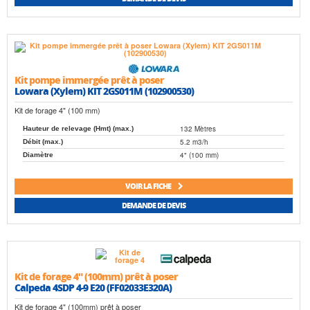
Kit pompe immergée prêt à poser
Lowara (Xylem) KIT 2GS011M (102900530)
Kit de forage 4" (100 mm)
132 Mètres
Hauteur de relevage (Hmt) (max.)
5.2 m3/h
Débit (max.)
4" (100 mm)
Diamètre
VOIR LA FICHE
DEMANDE DE DEVIS
Kit de forage 4" (100mm) prêt à poser
Calpeda 4SDP 4-9 E20 (FF02033E320A)
Kit de forage 4" (100mm) prêt à poser