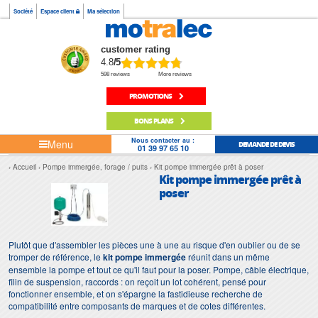
Société
Espace client
Ma sélection
customer rating
4.8
/5
598 reviews
More reviews
PROMOTIONS
BONS PLANS
Nous contacter au :
Menu
DEMANDE DE DEVIS
01 39 97 65 10
Accueil
Pompe immergée, forage / puits
Kit pompe immergée prêt à poser
Kit pompe immergée prêt à
poser
Plutôt que d'assembler les pièces une à une au risque d'en oublier ou de se
tromper de référence, le
kit pompe immergée
réunit dans un même
ensemble la pompe et tout ce qu'il faut pour la poser. Pompe, câble électrique,
filin de suspension, raccords : on reçoit un lot cohérent, pensé pour
fonctionner ensemble, et on s'épargne la fastidieuse recherche de
compatibilité entre composants de marques et de cotes différentes.