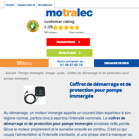
Société
Espace client
Ma sélection
customer rating
4.8
/5
598 reviews
More reviews
PROMOTIONS
BONS PLANS
Nous contacter au :
Menu
DEMANDE DE DEVIS
01 39 97 65 10
Accueil
Pompe immergée, forage / puits
Coffret de démarrage et de protection pour
pompe immergée
Coffret de démarrage et de
protection pour pompe
immergée
Au démarrage, un moteur immergé appelle un courant bien supérieur à son
régime normal, parfois cinq à sept fois l'intensité nominale. Le
coffret de
démarrage et de protection pour pompe immergée
encaisse cette pointe,
lance le moteur proprement et le surveille ensuite en continu. C'est lui qui
coupe l'alimentation si l'intensité s'emballe, si une phase vient à manquer ou