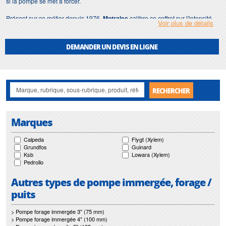
si la pompe se met à forcer.
Présent sur ce métier depuis 1976,
Motralec
calibre ce coffret sur l'intensité
Voir plus de détails
exacte de votre moteur et le livre prêt à raccorder. Nous expédions dans toute
la France et à l'export, et nos équipes d'Île-de-France assurent le câblage, la
mise en service et le dépannage directement sur votre installation.
DEMANDER UN DEVIS EN LIGNE
RECHERCHER
Marques
Calpeda
Flygt (Xylem)
Grundfos
Guinard
Ksb
Lowara (Xylem)
Pedrollo
Autres types de pompe immergée, forage /
puits
> Pompe forage immergée 3" (75 mm)
> Pompe forage immergée 4" (100 mm)