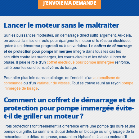
J'ENVOIE MA DEMANDE
Lancer le moteur sans le maltraiter
Sur les puissances modestes, un démarrage direct suffit largement. Au-delà,
on adoucit la mise en route pour épargner le moteur et le réseau électrique,
grâce à un démarreur progressif ou à un variateur. Le
coffret de démarrage
et de protection pour pompe immergée
intègre dans tous les cas les
sécurités contre les surcharges, les courts-circuits et les déséquilibres de
phase. Il joue le rôle d'un
coffret électrique pour pompe immergée
renforcé,
taillé pour les conditions sévères du forage.
Pour aller plus loin dans le pilotage, on l'enrichit d'un
automatisme de
commande
ou d'un
variateur de vitesse
. Tout se trouve réuni au rayon
pompe
immergée de forage
.
Comment un coffret de démarrage et de
protection pour pompe immergée évite-
t-il de griller un moteur ?
Trois protections font réellement la différence entre une pompe qui dure et une
pompe qui grille. La surintensité, qui détecte un blocage ou un grippage de la
mécanique. Le défaut de phase, courant en triphasé et fatal au moteur s'il