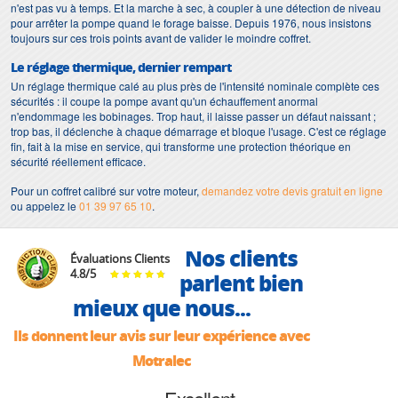
n'est pas vu à temps. Et la marche à sec, à coupler à une détection de niveau
pour arrêter la pompe quand le forage baisse. Depuis 1976, nous insistons
toujours sur ces trois points avant de valider le moindre coffret.
Le réglage thermique, dernier rempart
Un réglage thermique calé au plus près de l'intensité nominale complète ces
sécurités : il coupe la pompe avant qu'un échauffement anormal
n'endommage les bobinages. Trop haut, il laisse passer un défaut naissant ;
trop bas, il déclenche à chaque démarrage et bloque l'usage. C'est ce réglage
fin, fait à la mise en service, qui transforme une protection théorique en
sécurité réellement efficace.
Pour un coffret calibré sur votre moteur,
demandez votre devis gratuit en ligne
ou appelez le
01 39 97 65 10
.
Nos clients
Évaluations Clients
4.8
/
5
parlent bien
mieux que nous...
Ils donnent leur avis sur leur expérience avec
Motralec