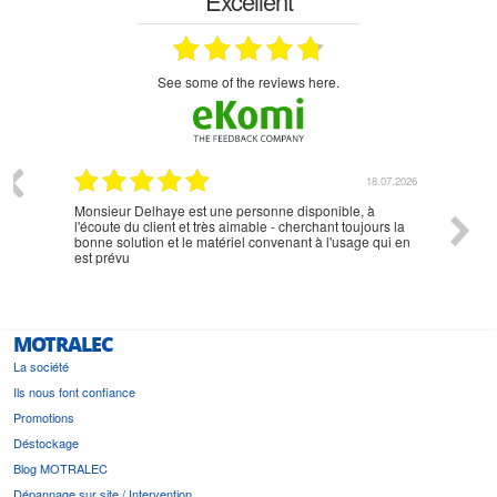
Excellent
see some of the reviews here.
07.2026
18.07.2026
Monsieur Delhaye est une personne disponible, à
bien ri
l'écoute du client et très aimable - cherchant toujours la
bonne solution et le matériel convenant à l'usage qui en
est prévu
MOTRALEC
La société
Ils nous font confiance
Promotions
Déstockage
Blog MOTRALEC
Dépannage sur site / Intervention