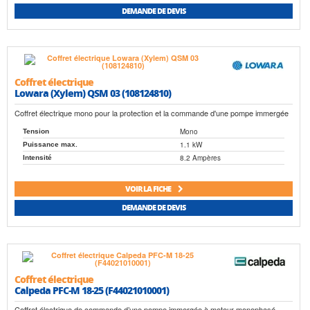
DEMANDE DE DEVIS
Coffret électrique
Lowara (Xylem) QSM 03 (108124810)
Coffret électrique mono pour la protection et la commande d'une pompe immergée
Mono
Tension
1.1 kW
Puissance max.
8.2 Ampères
Intensité
VOIR LA FICHE
DEMANDE DE DEVIS
Coffret électrique
Calpeda PFC-M 18-25 (F44021010001)
Coffret électrique de commande d’une pompe immergée à moteur monophasé