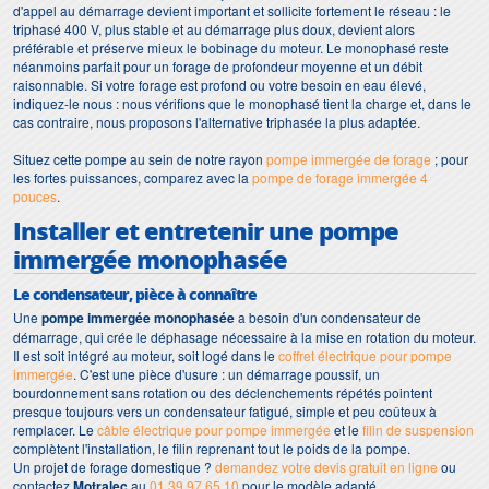
d'appel au démarrage devient important et sollicite fortement le réseau : le
triphasé 400 V, plus stable et au démarrage plus doux, devient alors
préférable et préserve mieux le bobinage du moteur. Le monophasé reste
néanmoins parfait pour un forage de profondeur moyenne et un débit
raisonnable. Si votre forage est profond ou votre besoin en eau élevé,
indiquez-le nous : nous vérifions que le monophasé tient la charge et, dans le
cas contraire, nous proposons l'alternative triphasée la plus adaptée.
Situez cette pompe au sein de notre rayon
pompe immergée de forage
; pour
les fortes puissances, comparez avec la
pompe de forage immergée 4
pouces
.
Installer et entretenir une pompe
immergée monophasée
Le condensateur, pièce à connaître
Une
pompe immergée monophasée
a besoin d'un condensateur de
démarrage, qui crée le déphasage nécessaire à la mise en rotation du moteur.
Il est soit intégré au moteur, soit logé dans le
coffret électrique pour pompe
immergée
. C'est une pièce d'usure : un démarrage poussif, un
bourdonnement sans rotation ou des déclenchements répétés pointent
presque toujours vers un condensateur fatigué, simple et peu coûteux à
remplacer. Le
câble électrique pour pompe immergée
et le
filin de suspension
complètent l'installation, le filin reprenant tout le poids de la pompe.
Un projet de forage domestique ?
demandez votre devis gratuit en ligne
ou
contactez
Motralec
au
01 39 97 65 10
pour le modèle adapté.