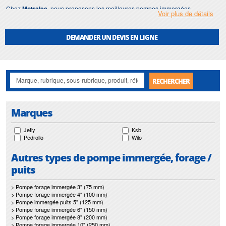
Chez
Motralec
, nous proposons les meilleures pompes immergées
Voir plus de détails
monophasées des grandes marques mondiales, dimensionnées gratuitement
selon votre forage. La vente et la livraison se font partout en France et à
l'export ; l'installation et la réparation sont prises en charge en Île-de-France,
DEMANDER UN DEVIS EN LIGNE
pour les particuliers comme pour les professionnels, et nous fournissons aussi
les pièces détachées.
RECHERCHER
Marques
Jetly
Ksb
Pedrollo
Wilo
Autres types de pompe immergée, forage /
puits
> Pompe forage immergée 3" (75 mm)
> Pompe forage immergée 4" (100 mm)
> Pompe immergée puits 5" (125 mm)
> Pompe forage immergée 6" (150 mm)
> Pompe forage immergée 8" (200 mm)
> Pompe forage immergée 10" (250 mm)