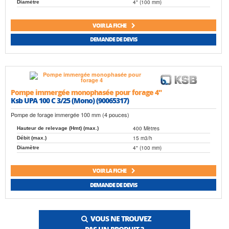
4" (100 mm)
Diamètre
VOIR LA FICHE
DEMANDE DE DEVIS
Pompe immergée monophasée pour forage 4"
Ksb UPA 100 C 3/25 (Mono) (90065317)
Pompe de forage immergée 100 mm (4 pouces)
400 Mètres
Hauteur de relevage (Hmt) (max.)
15 m3/h
Débit (max.)
4" (100 mm)
Diamètre
VOIR LA FICHE
DEMANDE DE DEVIS
VOUS NE TROUVEZ