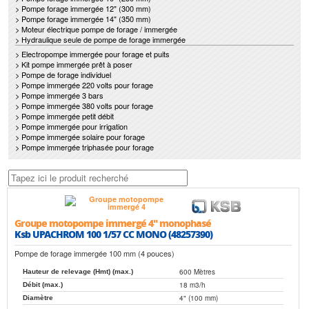
> Pompe forage immergée 12" (300 mm)
> Pompe forage immergée 14" (350 mm)
> Moteur électrique pompe de forage / immergée
> Hydraulique seule de pompe de forage immergée
> Electropompe immergée pour forage et puits
> Kit pompe immergée prêt à poser
> Pompe de forage individuel
> Pompe immergée 220 volts pour forage
> Pompe immergée 3 bars
> Pompe immergée 380 volts pour forage
> Pompe immergée petit débit
> Pompe immergée pour irrigation
> Pompe immergée solaire pour forage
> Pompe immergée triphasée pour forage
Groupe motopompe immergé 4" monophasé
Ksb UPACHROM 100 1/57 CC MONO (48257390)
Pompe de forage immergée 100 mm (4 pouces)
600 Mètres
Hauteur de relevage (Hmt) (max.)
18 m3/h
Débit (max.)
4" (100 mm)
Diamètre