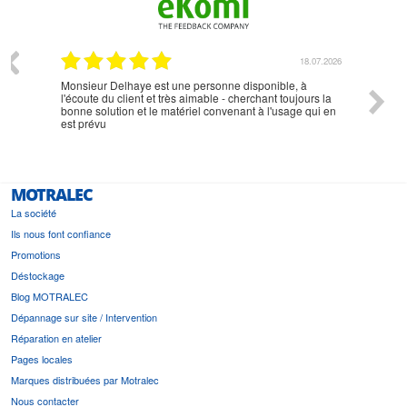
07.2026
18.07.2026
Monsieur Delhaye est une personne disponible, à
bien ri
l'écoute du client et très aimable - cherchant toujours la
bonne solution et le matériel convenant à l'usage qui en
est prévu
MOTRALEC
La société
Ils nous font confiance
Promotions
Déstockage
Blog MOTRALEC
Dépannage sur site / Intervention
Réparation en atelier
Pages locales
Marques distribuées par Motralec
Nous contacter