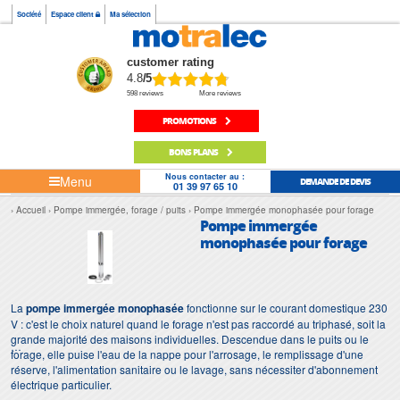
Société
Espace client
Ma sélection
customer rating
4.8
/5
598 reviews
More reviews
PROMOTIONS
BONS PLANS
Nous contacter au :
Menu
DEMANDE DE DEVIS
01 39 97 65 10
Accueil
Pompe immergée, forage / puits
Pompe immergée monophasée pour forage
Pompe immergée
monophasée pour forage
La
pompe immergée monophasée
fonctionne sur le courant domestique 230
V : c'est le choix naturel quand le forage n'est pas raccordé au triphasé, soit la
grande majorité des maisons individuelles. Descendue dans le puits ou le
forage, elle puise l'eau de la nappe pour l'arrosage, le remplissage d'une
réserve, l'alimentation sanitaire ou le lavage, sans nécessiter d'abonnement
électrique particulier.