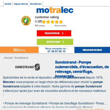
Société
Espace client
Ma sélection
customer rating
4.8
/5
598 reviews
More reviews
PROMOTIONS
BONS PLANS
Nous contacter au :
Menu
DEMANDE DE DEVIS
01 39 97 65 10
Accueil
Sundstrand
Sundstrand - Pompe
submersible, d'évacuation, de
relevage, centrifuge,
immergée
Spécialistes de la vente et réparation de pompes
Sundstrand
depuis 1976,
Motralec
vous propose un large choix de références pour choisir la
pompe
Sundstrand
adaptée à votre besoin. Notre gamme de
pompe Sundstrand
s’étend jour après jour avec de nouvelles solutions et de nouveaux matériaux
:
• Pompe de relevage Sundstrand • Pompe de chauffage Sundstrand • Pompe
de surpression Sundstrand • Pompe de forage Sundstrand • Pompe
Voir plus de détails