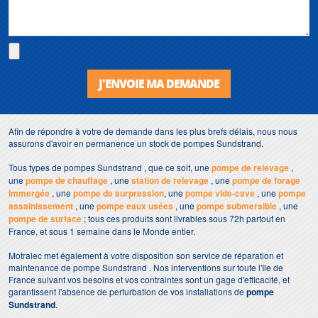
J'ENVOIE MA DEMANDE
Afin de répondre à votre de demande dans les plus brefs délais, nous nous
assurons d'avoir en permanence un stock de pompes Sundstrand.
Tous types de pompes Sundstrand , que ce soit, une
pompe de relevage
,
une
pompe de chauffage
, une
station de relevage
, une
pompe de forage
immergée
, une
pompe de surpression
, une
pompe vide-cave
, une
pompe
assainissement
, une
pompe eaux usées
, une
pompe submersible
, une
pompe de surface
; tous ces produits sont livrables sous 72h partout en
France, et sous 1 semaine dans le Monde entier.
Motralec met également à votre disposition son service de réparation et
maintenance de pompe Sundstrand . Nos interventions sur toute l'Ile de
France suivant vos besoins et vos contraintes sont un gage d'efficacité, et
garantissent l'absence de perturbation de vos installations de
pompe
Sundstrand
.