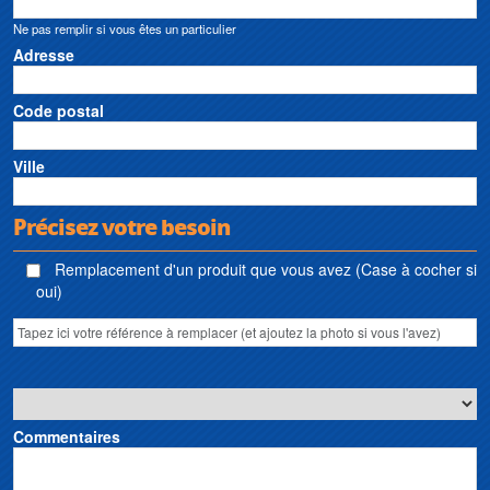
prétraitement et de traitement d’eau Sundstrand • Sanibroyeur Sundstrand •
Ne pas remplir si vous êtes un particulier
Broyeur sanitaire Sundstrand • Pumpen Sundstrand
Adresse
Code postal
Ville
Précisez votre besoin
Remplacement d'un produit que vous avez (Case à cocher si
oui)
Commentaires