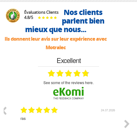
Nos clients
Évaluations Clients
4.8
/
5
parlent bien
mieux que nous...
Ils donnent leur avis sur leur expérience avec
Motralec
Excellent
see some of the reviews here.
03.2026
24.07.2026
n
ras
Monsie
 géré
l'écout
le
bonne 
i a été
est pr