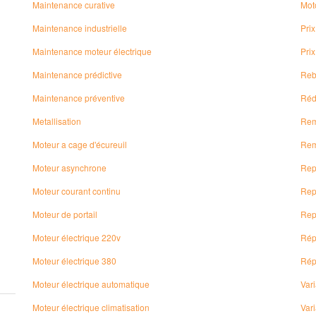
Maintenance curative
Mot
Maintenance industrielle
Prix
Maintenance moteur électrique
Pri
Maintenance prédictive
Reb
Maintenance préventive
Réd
Metallisation
Rem
Moteur a cage d'écureuil
Rem
Moteur asynchrone
Rep
Moteur courant continu
Rep
Moteur de portail
Rep
Moteur électrique 220v
Rép
Moteur électrique 380
Rép
Moteur électrique automatique
Vari
Moteur électrique climatisation
Vari