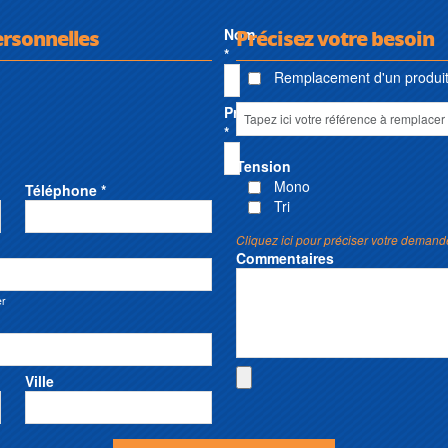
ersonnelles
Nom
Précisez votre besoin
*
Remplacement d'un produit 
Prénom
*
Tension
Mono
Téléphone *
Tri
Cliquez ici pour préciser votre demand
Commentaires
er
Ville