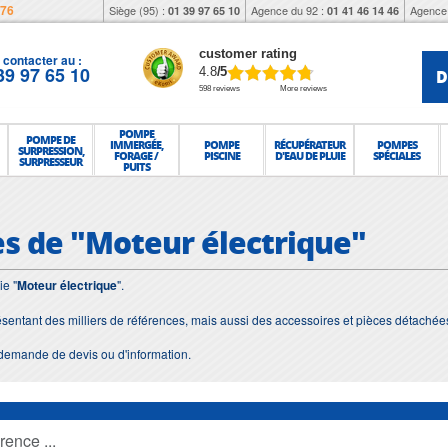
976
Siège (95) :
Agence du 92 :
Agence 
01 39 97 65 10
01 41 46 14 46
customer rating
contacter au :
39 97 65 10
D
4.8
/5
598 reviews
More reviews
POMPE
POMPE DE
IMMERGÉE,
POMPE
RÉCUPÉRATEUR
POMPES
SURPRESSION,
FORAGE /
PISCINE
D'EAU DE PLUIE
SPÉCIALES
SURPRESSEUR
PUITS
es de "Moteur électrique"
ie "
Moteur électrique
".
ésentant des milliers de références, mais aussi des accessoires et pièces détachée
demande de devis ou d'information.