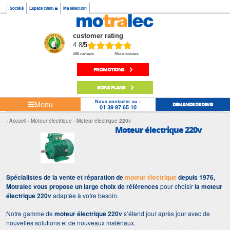
Société
Espace client
Ma sélection
customer rating
4.8
/5
598 reviews
More reviews
PROMOTIONS
BONS PLANS
Nous contacter au :
Menu
DEMANDE DE DEVIS
01 39 97 65 10
Accueil
Moteur électrique
Moteur électrique 220v
Moteur électrique 220v
Spécialistes de la vente et réparation de
moteur électrique
depuis 1976,
Motralec vous propose un large choix de références
pour choisir
la moteur
électrique 220v
adaptée à votre besoin.
Notre gamme de
moteur électrique 220v
s’étend jour après jour avec de
nouvelles solutions et de nouveaux matériaux.