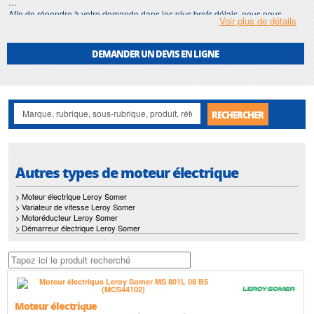
Afin de répondre à votre demande dans les plus brefs délais, nous nous
Voir plus de détails
assurons d'avoir en permanence un stock important de
moteur électrique
220v
.
DEMANDER UN DEVIS EN LIGNE
Motralec
met également à votre disposition son service de
réparation
et
maintenance de
moteur électrique 220v
.
Nos interventions sur toute l'Ile de France suivant vos besoins et vos
contraintes sont un gage d'efficacité, et garantissent l'absence de perturbation
RECHERCHER
de vos installations de
moteur électrique 220v
.
Autres types de moteur électrique
> Moteur électrique Leroy Somer
> Variateur de vitesse Leroy Somer
> Motoréducteur Leroy Somer
> Démarreur électrique Leroy Somer
Moteur électrique