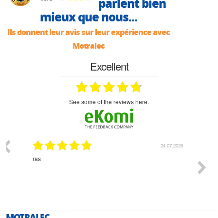
parlent bien
mieux que nous...
Ils donnent leur avis sur leur expérience avec
Motralec
Excellent
see some of the reviews here.
03.2026
24.07.2026
n
ras
Monsie
 géré
l'écout
le
bonne 
i a été
est pr
MOTRALEC