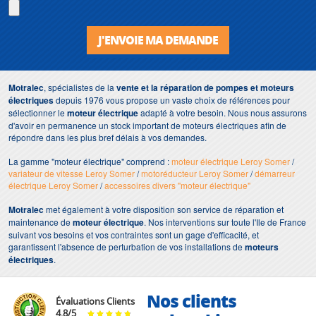
J'ENVOIE MA DEMANDE
Motralec
, spécialistes de la
vente et la réparation de pompes et moteurs
électriques
depuis 1976 vous propose un vaste choix de références pour
sélectionner le
moteur électrique
adapté à votre besoin. Nous nous assurons
d'avoir en permanence un stock important de moteurs électriques afin de
répondre dans les plus bref délais à vos demandes.
La gamme "moteur électrique" comprend :
moteur électrique Leroy Somer
/
variateur de vitesse Leroy Somer
/
motoréducteur Leroy Somer
/
démarreur
électrique Leroy Somer
/
accessoires divers "moteur électrique"
Motralec
met également à votre disposition son service de réparation et
maintenance de
moteur électrique
. Nos interventions sur toute l'Ile de France
suivant vos besoins et vos contraintes sont un gage d'efficacité, et
garantissent l'absence de perturbation de vos installations de
moteurs
électriques
.
Nos clients
Évaluations Clients
4.8
/
5