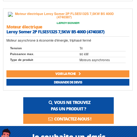
Moteur électrique
Leroy Somer 2P FLSES132S 7,5KW B5 400D (4740387)
Moteur asynchrone à économie d’énergie, triphasé fermé
Tri
Tension
90 kW
Puissance max.
Moteurs asynchrones
Type de produit
VOIR LA FICHE
DEMANDE DE DEVIS
VOUS NE TROUVEZ
PAS UN PRODUIT ?
CONTACTEZ-NOUS !
Je souhaite un devis