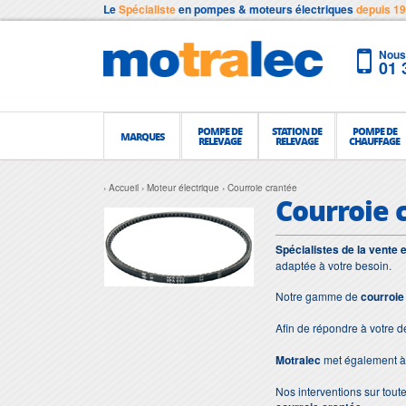
Le
Spécialiste
en pompes & moteurs électriques
depuis 1
Nous 
01 
POMPE DE
STATION DE
POMPE DE
MARQUES
RELEVAGE
RELEVAGE
CHAUFFAGE
Accueil
Moteur électrique
Courroie crantée
Courroie 
Spécialistes de la vente 
adaptée à votre besoin.
Notre gamme de
courroie
Afin de répondre à votre 
Motralec
met également à 
Nos interventions sur toute