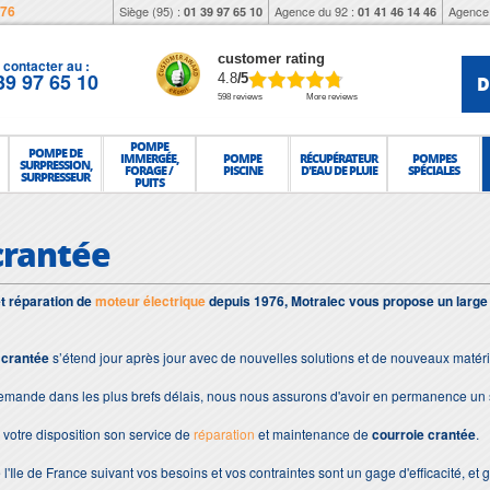
976
Siège (95) :
Agence du 92 :
Agence 
01 39 97 65 10
01 41 46 14 46
customer rating
contacter au :
39 97 65 10
D
4.8
/5
598 reviews
More reviews
POMPE
POMPE DE
IMMERGÉE,
POMPE
RÉCUPÉRATEUR
POMPES
SURPRESSION,
FORAGE /
PISCINE
D'EAU DE PLUIE
SPÉCIALES
SURPRESSEUR
PUITS
crantée
et réparation de
moteur électrique
depuis 1976, Motralec vous propose un large
 crantée
s’étend jour après jour avec de nouvelles solutions et de nouveaux matér
demande dans les plus brefs délais, nous nous assurons d'avoir en permanence un 
votre disposition son service de
réparation
et maintenance de
courroie crantée
.
 l'Ile de France suivant vos besoins et vos contraintes sont un gage d'efficacité, et