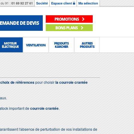
du 91 :
01 69 92 27 61
Société
Espace client
Ma sélection
PROMOTIONS
EMANDE DE DEVIS
BONS PLANS
MOTEUR
PRODUITS
AUTRES
VENTILATION
ÉLECTRIQUE
KÄRCHER
PRODUITS
 choix de références
pour choisir
la courroie crantée
iaux.
stock important de
courroie crantée
.
 garantissent l'absence de perturbation de vos installations de