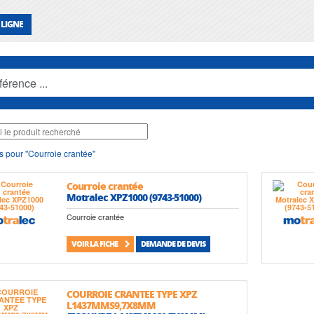
 LIGNE
s pour "Courroie crantée"
Courroie crantée
Motralec XPZ1000 (9743-51000)
Courroie crantée
VOIR LA FICHE
DEMANDE DE DEVIS
COURROIE CRANTEE TYPE XPZ
L1437MMS9,7X8MM