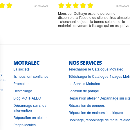
02.07.2026
02.07.2026
rien à signaler, très content
MOTRALEC
NOS SERVICES
La société
Télécharger le Catalogue Motralec
de
Ils nous font confiance
Télécharger le Catalogue 4 pages Mot
ues.
Promotions
Le Service Motralec
les
Déstockage
Location de pompe
Blog MOTRALEC
Réparation atelier / Dépannage sur sit
Dépannage sur site /
Réparation de pompes
Intervention
Réparation de moteurs électriques
Réparation en atelier
Bobinage, rebobinage de moteurs élec
Pages locales