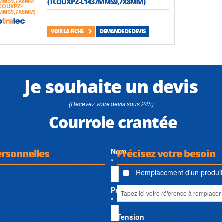
(TCOUXPZ-L1437MMS9,7X8MM)
VOIR LA FICHE
DEMANDE DE DEVIS
Je souhaite un devis
(Recevez votre devis sous 24h)
Courroie crantée
ersonnelles
Nom
Précisez votre besoin
*
Remplacement d'un produit 
Prénom
*
Tension