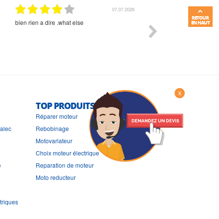
01.07.2026
RETOUR
Commande et délais parfait
Très bon suivi et très bon
EN HAUT
X
TOP PRODUITS
Réparer moteur
ralec
Rebobinage
Motovariateur
Choix moteur électrique
e
Reparation de moteur
Moto reducteur
triques