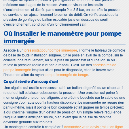
médiocre aux étages de la maison. Avec, on visualise les seuils
d'enclenchement et d'arrêt, par exemple 2 et 3,5 bar, on contrôle la pression
de service et on ajuste finement le confort de débit. On vérifie aussi que la
pression de gonflage du ballon est calée juste en dessous du seuil
d'enclenchement, condition d'un fonctionnement sain.
Où installer le manomètre pour pompe
immergée
Associé à un
pressostat pour pompe immergée
, il forme le tableau de contrôle
de base de toute installation soignée. On le pose en aval de la pompe, sur le
collecteur de refoulement, au plus près du pressostat et du ballon, là où il
reflète la pression réelle vue par le réseau. C'est l'un des
accessoires de
pompe immergée
les plus utiles pour le diagnostic, et on le trouve avec
l'instrumentation du rayon
pompe immergée de forage
.
Ce qu'il révèle d'un coup d'œil
Une aiguille qui oscille sans cesse trahit un ballon dégonflé ou un clapet anti-
retour qui fuit et laisse redescendre la pression. Une pression qui peine à
monter signale une pompe fatiguée, une crépine bouchée par le sable ou une
consigne trop haute pour la hauteur disponible. Le manomètre ne répare rien
par lui-même, mais il pointe le bon coupable et fait gagner un temps précieux
à qui cherche l'origine d'un défaut de pression. Un simple relevé régulier de
l'aiguille suffit à anticiper l'usure, bien avant que la baisse de débit ne
devienne gênante aux robinets.
Un montage de contrôle à compléter ?
demandez votre devis gratuit en ligne