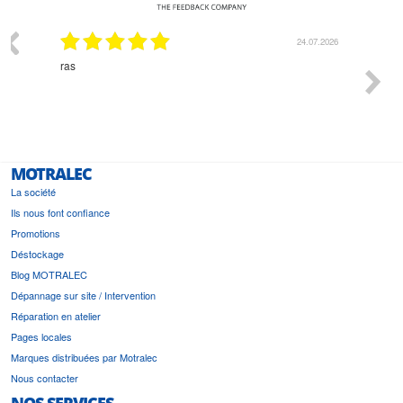
24.07.2026
18.07.
Monsieur Delhaye est une personne disponible, à
l'écoute du client et très aimable - cherchant toujours 
bonne solution et le matériel convenant à l'usage qui
est prévu
MOTRALEC
La société
Ils nous font confiance
Promotions
Déstockage
Blog MOTRALEC
Dépannage sur site / Intervention
Réparation en atelier
Pages locales
Marques distribuées par Motralec
Nous contacter