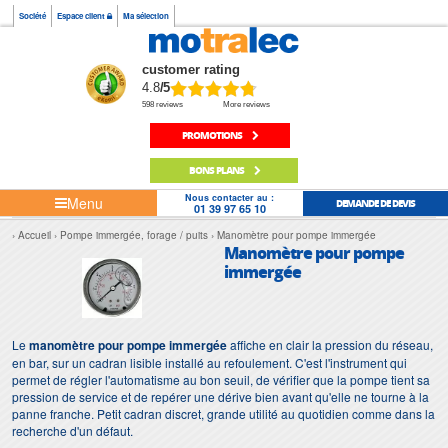
Société
Espace client
Ma sélection
customer rating
4.8
/5
598 reviews
More reviews
PROMOTIONS
BONS PLANS
Nous contacter au :
Menu
DEMANDE DE DEVIS
01 39 97 65 10
Accueil
Pompe immergée, forage / puits
Manomètre pour pompe immergée
Manomètre pour pompe
immergée
Le
manomètre pour pompe immergée
affiche en clair la pression du réseau,
en bar, sur un cadran lisible installé au refoulement. C'est l'instrument qui
permet de régler l'automatisme au bon seuil, de vérifier que la pompe tient sa
pression de service et de repérer une dérive bien avant qu'elle ne tourne à la
panne franche. Petit cadran discret, grande utilité au quotidien comme dans la
recherche d'un défaut.