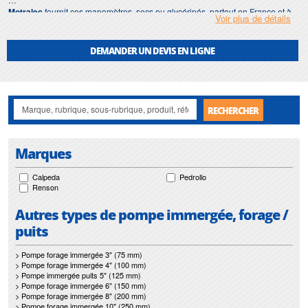
Motralec
fournit ces manomètres, secs ou glycérinés, partout en France et à
Voir plus de détails
l'export, avec le conseil d'implantation qui va avec. Spécialiste du pompage
depuis 1976, nous savons qu'un bon instrument de contrôle est souvent ce
qui distingue une installation soignée d'un montage qu'on règle à l'aveugle et
DEMANDER UN DEVIS EN LIGNE
qu'on subit ensuite.
RECHERCHER
Marques
Calpeda
Pedrollo
Renson
Autres types de pompe immergée, forage /
puits
> Pompe forage immergée 3" (75 mm)
> Pompe forage immergée 4" (100 mm)
> Pompe immergée puits 5" (125 mm)
> Pompe forage immergée 6" (150 mm)
> Pompe forage immergée 8" (200 mm)
> Pompe forage immergée 10" (250 mm)