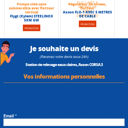
Pompe vide-cave
Régulateur de niveau,
submersible avec flotteur
flotteur
vertical
Axson FLO-1 AVEC 5 METRES
Flygt (Xylem) STEELINOX
DE CABLE
SXM GW
PROMOTION
PROMOTION
Je souhaite un devis
(Recevez votre devis sous 24h)
Station de relevage eaux claires, Axson CORSA 3
Vos informations personnelles
Email *