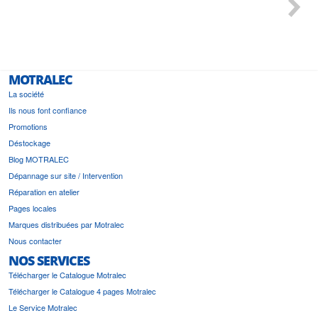
l'écoute du client et très aimable - cherchant toujours la
bonne solution et le matériel convenant à l'usage qui en
est prévu
MOTRALEC
La société
Ils nous font confiance
Promotions
Déstockage
Blog MOTRALEC
Dépannage sur site / Intervention
Réparation en atelier
Pages locales
Marques distribuées par Motralec
Nous contacter
NOS SERVICES
Télécharger le Catalogue Motralec
Télécharger le Catalogue 4 pages Motralec
Le Service Motralec