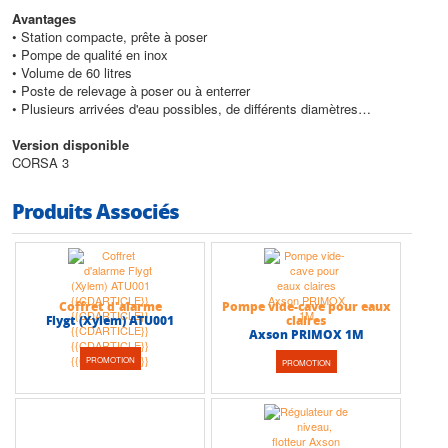
Avantages
• Station compacte, prête à poser
• Pompe de qualité en inox
• Volume de 60 litres
• Poste de relevage à poser ou à enterrer
• Plusieurs arrivées d'eau possibles, de différents diamètres
Conception
Version disponible
• Poids de la cuve : 8 kg
CORSA 3
• Dimensions de la cuve (largeur x hauteur x profondeur) : 37 x 40 x 48
cm
Produits Associés
• Pompe
Axson PRIMOX 1M
Caractéristiques techniques
• Volume de la cuve : 60 litres
• Température max du liquide pompé : +40°C
• Section de passage max : 10 mm
Coffret d'alarme
Pompe vide-cave pour eaux
Flygt (Xylem) ATU001
claires
• Hauteur max (HMT) : 7,5 m
Axson PRIMOX 1M
• Débit max : 9 m3/h
PROMOTION
PROMOTION