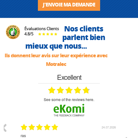
J'ENVOIE MA DEMANDE
Nos clients
Évaluations Clients
4.8
/
5
parlent bien
mieux que nous...
Ils donnent leur avis sur leur expérience avec
Motralec
Excellent
see some of the reviews here.
.07.2026
18.07.2026
Monsieur Delhaye est une personne disponible, à
bien ri