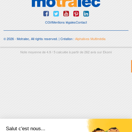
CGV
Mentions légales
Contact
© 2026 - Motralec, All rights reserved. | Création :
Alphalives Multimédia
Note moyenne de
4.9
/
5
calculée à partir de
262
avis sur
Ekomi