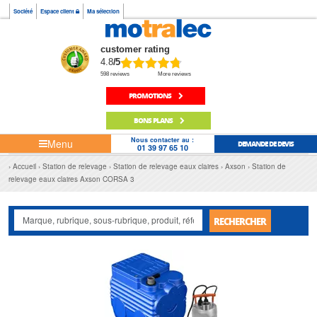
Société
Espace client
Ma sélection
customer rating
4.8
/5
598 reviews
More reviews
PROMOTIONS
BONS PLANS
Nous contacter au :
Menu
DEMANDE DE DEVIS
01 39 97 65 10
Accueil
Station de relevage
Station de relevage eaux claires
Axson
Station de
relevage eaux claires Axson CORSA 3
RECHERCHER