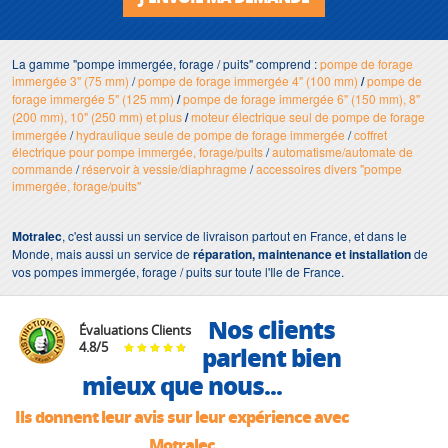
La gamme "pompe immergée, forage / puits" comprend :
pompe de forage
immergée 3" (75 mm)
/
pompe de forage immergée 4" (100 mm)
/
pompe de
forage immergée 5" (125 mm)
/
pompe de forage immergée 6" (150 mm), 8"
(200 mm), 10" (250 mm) et plus
/
moteur électrique seul de pompe de forage
immergée
/
hydraulique seule de pompe de forage immergée
/
coffret
électrique pour pompe immergée, forage/puits
/
automatisme/automate de
commande
/
réservoir à vessie/diaphragme
/
accessoires divers "pompe
immergée, forage/puits"
Motralec
, c'est aussi un service de livraison partout en France, et dans le
Monde, mais aussi un service de
réparation, maintenance et installation
de
vos pompes immergée, forage / puits sur toute l'Ile de France.
Nos clients
Évaluations Clients
4.8
/
5
parlent bien
mieux que nous...
Ils donnent leur avis sur leur expérience avec
Motralec