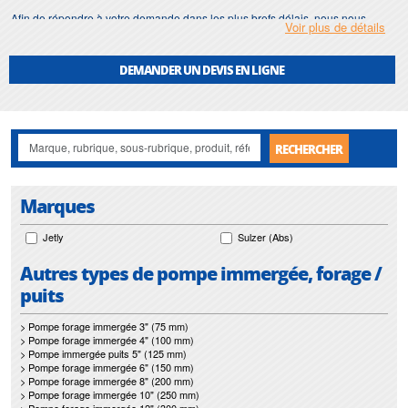
Afin de répondre à votre demande dans les plus brefs délais, nous nous
Voir plus de détails
assurons d'avoir en permanence un stock important de
capteur de pression
.
Motralec
met également à votre disposition son service de
réparation
et
DEMANDER UN DEVIS EN LIGNE
maintenance de
capteur de pression
.
Nos interventions sur toute l'Ile de France suivant vos besoins et vos
contraintes sont un gage d'efficacité, et garantissent l'absence de perturbation
de vos installations de
capteur de pression
.
RECHERCHER
Marques
Jetly
Sulzer (Abs)
Autres types de pompe immergée, forage /
puits
> Pompe forage immergée 3" (75 mm)
> Pompe forage immergée 4" (100 mm)
> Pompe immergée puits 5" (125 mm)
> Pompe forage immergée 6" (150 mm)
> Pompe forage immergée 8" (200 mm)
> Pompe forage immergée 10" (250 mm)