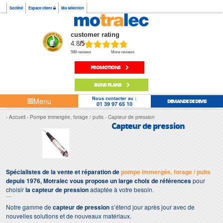
Société
Espace client
Ma sélection
customer rating
4.8
/5
598 reviews
More reviews
PROMOTIONS
BONS PLANS
Nous contacter au :
Menu
DEMANDE DE DEVIS
01 39 97 65 10
Accueil
Pompe immergée, forage / puits
Capteur de pression
Capteur de pression
Spécialistes de la vente et réparation de
pompe immergée, forage / puits
depuis 1976, Motralec vous propose un large choix de références
pour
choisir
la capteur de pression
adaptée à votre besoin.
Notre gamme de
capteur de pression
s’étend jour après jour avec de
nouvelles solutions et de nouveaux matériaux.