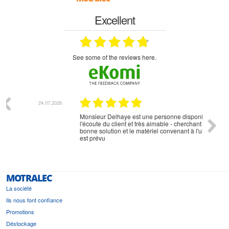
Excellent
see some of the reviews here.
07.2026
18.07.2026
Monsieur Delhaye est une personne disponible, à
bien ri
l'écoute du client et très aimable - cherchant toujours la
bonne solution et le matériel convenant à l'usage qui en
est prévu
MOTRALEC
La société
Ils nous font confiance
Promotions
Déstockage