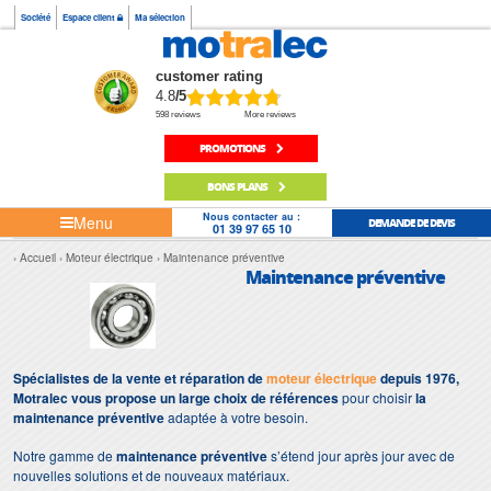
Société
Espace client
Ma sélection
customer rating
4.8
/5
598 reviews
More reviews
PROMOTIONS
BONS PLANS
Nous contacter au :
Menu
DEMANDE DE DEVIS
01 39 97 65 10
Accueil
Moteur électrique
Maintenance préventive
Maintenance préventive
Spécialistes de la vente et réparation de
moteur électrique
depuis 1976,
Motralec vous propose un large choix de références
pour choisir
la
maintenance préventive
adaptée à votre besoin.
Notre gamme de
maintenance préventive
s’étend jour après jour avec de
nouvelles solutions et de nouveaux matériaux.