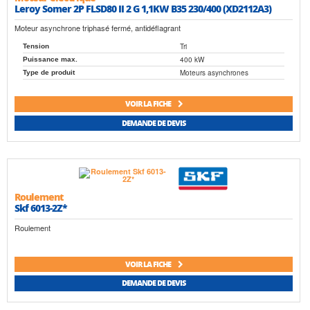
Leroy Somer 2P FLSD80 II 2 G 1,1KW B35 230/400 (XD2112A3)
Moteur asynchrone triphasé fermé, antidéflagrant
Tri
Tension
400 kW
Puissance max.
Moteurs asynchrones
Type de produit
VOIR LA FICHE
DEMANDE DE DEVIS
Roulement
Skf 6013-2Z*
Roulement
VOIR LA FICHE
DEMANDE DE DEVIS