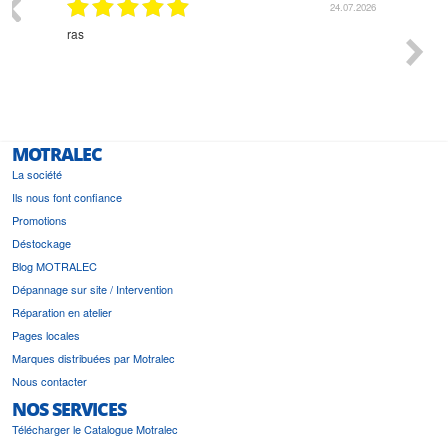
03.2026
24.07.2026
n
ras
Monsie
 géré
l'écout
le
bonne 
i a été
est pr
MOTRALEC
La société
Ils nous font confiance
Promotions
Déstockage
Blog MOTRALEC
Dépannage sur site / Intervention
Réparation en atelier
Pages locales
Marques distribuées par Motralec
Nous contacter
NOS SERVICES
Télécharger le Catalogue Motralec