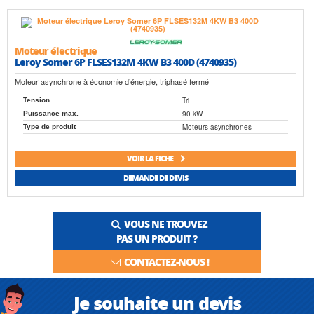
Moteur électrique
Leroy Somer 6P FLSES132M 4KW B3 400D (4740935)
Moteur asynchrone à économie d’énergie, triphasé fermé
Tri
Tension
90 kW
Puissance max.
Moteurs asynchrones
Type de produit
VOIR LA FICHE
DEMANDE DE DEVIS
VOUS NE TROUVEZ
PAS UN PRODUIT ?
CONTACTEZ-NOUS !
Je souhaite un devis