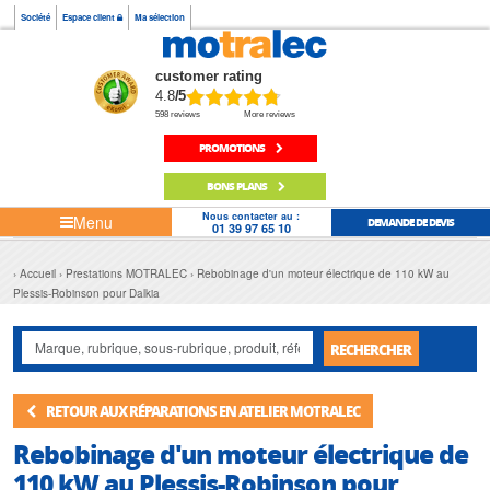
Société
Espace client
Ma sélection
customer rating
4.8
/5
598 reviews
More reviews
PROMOTIONS
BONS PLANS
Nous contacter au :
Menu
DEMANDE DE DEVIS
01 39 97 65 10
Accueil
Prestations MOTRALEC
Rebobinage d'un moteur électrique de 110 kW au
Plessis-Robinson pour Dalkia
RECHERCHER
RETOUR AUX RÉPARATIONS EN ATELIER MOTRALEC
Rebobinage d'un moteur électrique de
110 kW au Plessis-Robinson pour