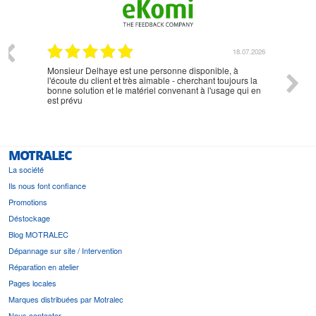
07.2026
18.07.2026
Monsieur Delhaye est une personne disponible, à
bien ri
l'écoute du client et très aimable - cherchant toujours la
bonne solution et le matériel convenant à l'usage qui en
est prévu
MOTRALEC
La société
Ils nous font confiance
Promotions
Déstockage
Blog MOTRALEC
Dépannage sur site / Intervention
Réparation en atelier
Pages locales
Marques distribuées par Motralec
Nous contacter