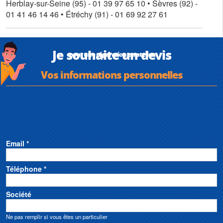
Herblay-sur-Seine (95) - 01 39 97 65 10 • Sèvres (92) -
01 41 46 14 46 • Étréchy (91) - 01 69 92 27 61
Je souhaite un devis
pour une réparation en atelier
Vos informations personnelles
Email *
Téléphone *
Société
Ne pas remplir si vous êtes un particulier