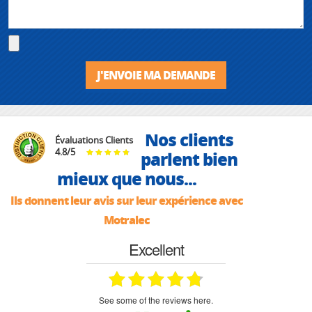
J'ENVOIE MA DEMANDE
Nos clients
Évaluations Clients
4.8
/
5
parlent bien
mieux que nous...
Ils donnent leur avis sur leur expérience avec
Motralec
Excellent
see some of the reviews here.