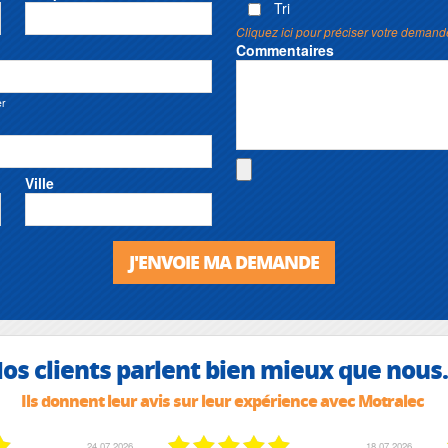
Tri
Cliquez ici pour préciser votre demand
Commentaires
er
Ville
J'ENVOIE MA DEMANDE
os clients parlent bien mieux que nous.
Ils donnent leur avis sur leur expérience avec Motralec
02.07.2026
02.07.2026