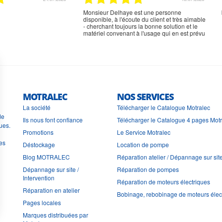
rien à signaler, très content
MOTRALEC
NOS SERVICES
La société
Télécharger le Catalogue Motralec
de
Ils nous font confiance
Télécharger le Catalogue 4 pages Mot
ues.
Promotions
Le Service Motralec
les
Déstockage
Location de pompe
Blog MOTRALEC
Réparation atelier / Dépannage sur sit
Dépannage sur site /
Réparation de pompes
Intervention
Réparation de moteurs électriques
Réparation en atelier
Bobinage, rebobinage de moteurs élec
Pages locales
Marques distribuées par