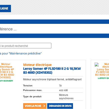
 LIGNE
s pour "Maintenance prédictive"
Moteur électrique
Leroy Somer 4P FLSD180 II 2 G 18,5KW
B3 400D (XD418302)
Moteur asynchrone triphasé fermé, antidéflagrant
Tri
Tension
400 kW
Puissance max.
Moteurs
Type de produit
asynchrones
VOIR LA FICHE
DEMANDE DE DEVIS