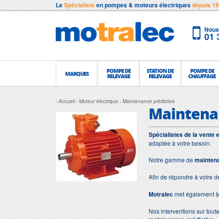
Le
Spécialiste
en pompes & moteurs électriques
depuis 1
Nous 
01 
POMPE DE
STATION DE
POMPE DE
MARQUES
RELEVAGE
RELEVAGE
CHAUFFAGE
Accueil
Moteur électrique
Maintenance prédictive
Maintenan
Spécialistes de la vente 
adaptée à votre besoin.
Notre gamme de
maintena
Afin de répondre à votre 
Motralec
met également à 
Nos interventions sur toute