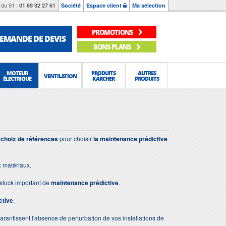
du 91 :
01 69 92 27 61
Société
Espace client
Ma sélection
PROMOTIONS
EMANDE DE DEVIS
BONS PLANS
MOTEUR
PRODUITS
AUTRES
VENTILATION
ÉLECTRIQUE
KÄRCHER
PRODUITS
 choix de références
pour choisir
la maintenance prédictive
x matériaux.
stock important de
maintenance prédictive
.
ctive
.
 garantissent l'absence de perturbation de vos installations de