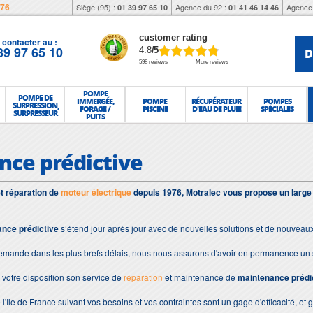
976
Siège (95) :
Agence du 92 :
Agence 
01 39 97 65 10
01 41 46 14 46
customer rating
contacter au :
39 97 65 10
D
4.8
/5
598 reviews
More reviews
POMPE
POMPE DE
IMMERGÉE,
POMPE
RÉCUPÉRATEUR
POMPES
SURPRESSION,
FORAGE /
PISCINE
D'EAU DE PLUIE
SPÉCIALES
SURPRESSEUR
PUITS
ce prédictive
et réparation de
moteur électrique
depuis 1976, Motralec vous propose un large
nce prédictive
s’étend jour après jour avec de nouvelles solutions et de nouveau
demande dans les plus brefs délais, nous nous assurons d'avoir en permanence un 
votre disposition son service de
réparation
et maintenance de
maintenance prédi
 l'Ile de France suivant vos besoins et vos contraintes sont un gage d'efficacité, et