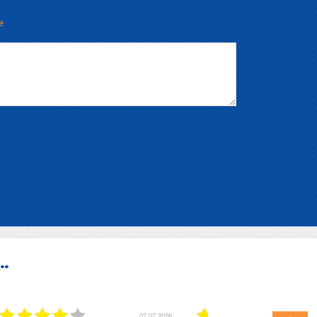
e
..
01.07.2026