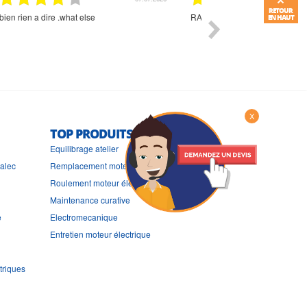
RETOUR
Commande et délais parfait
Très bon suivi et très bon
EN HAUT
X
TOP PRODUITS
Equilibrage atelier
ralec
Remplacement moteur électrique
Roulement moteur électrique
Maintenance curative
e
Electromecanique
Entretien moteur électrique
triques