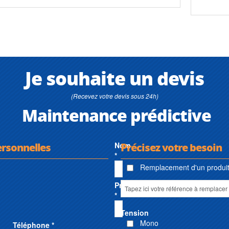
Je souhaite un devis
(Recevez votre devis sous 24h)
Maintenance prédictive
ersonnelles
Nom
Précisez votre besoin
*
Remplacement d'un produit 
Prénom
*
Tension
Mono
Téléphone *