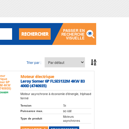
PASSER EN
RECHERCHER
RECHERCHE
VISUELLE
Trier par :
Moteur électrique
Leroy Somer 6P FLSES132M 4KW B3
400D (4740935)
Moteur asynchrone à économie d’énergie, triphasé
fermé
Tri
Tension
90 kW
Puissance max.
Moteurs
Type de produit
asynchrones