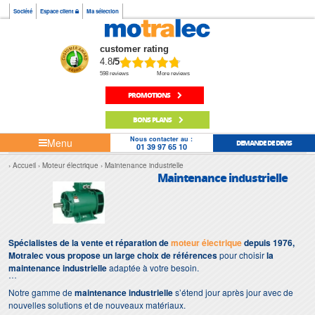
Société
Espace client
Ma sélection
customer rating
4.8
/5
598 reviews
More reviews
PROMOTIONS
BONS PLANS
Nous contacter au :
Menu
DEMANDE DE DEVIS
01 39 97 65 10
Accueil
Moteur électrique
Maintenance industrielle
Maintenance industrielle
Spécialistes de la vente et réparation de
moteur électrique
depuis 1976,
Motralec vous propose un large choix de références
pour choisir
la
maintenance industrielle
adaptée à votre besoin.
Notre gamme de
maintenance industrielle
s’étend jour après jour avec de
nouvelles solutions et de nouveaux matériaux.