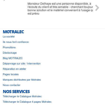
Monsieur Delhaye est une personne disponible, à
bien ri
l'écoute du client et très aimable - cherchant toujours la
bonne solution et le matériel convenant à l'usage qui en
est prévu
MOTRALEC
La société
Ils nous font confiance
Promotions
Déstockage
Blog MOTRALEC
Dépannage sur site / Intervention
Réparation en atelier
Pages locales
Marques distribuées par Motralec
Nous contacter
NOS SERVICES
Télécharger le Catalogue Motralec
Télécharger le Catalogue 4 pages Motralec