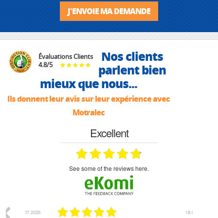
J'ENVOIE MA DEMANDE
Nos clients
Évaluations Clients
4.8
/
5
parlent bien
mieux que nous...
Ils donnent leur avis sur leur expérience avec
Motralec
Excellent
see some of the reviews here.
07.2026
18.07.2026